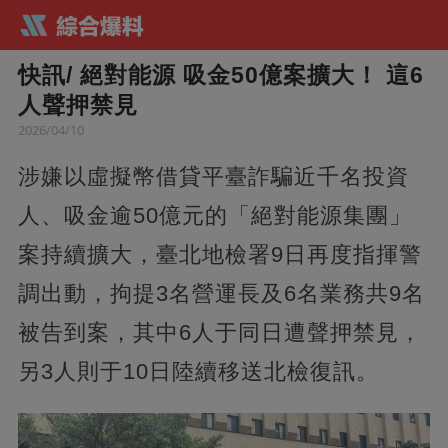
快訊/ 絕對能源 吸金50億案擴大！ 這6
人聲押禁見
2026/04/10
涉嫌以虛擬幣借貸平臺詐騙近千名投資
人、吸金逾50億元的「絕對能源集團」
案持續擴大，臺北地檢署9日再度指揮警
調出動，拘提3名營運長及6名業務共9名
被告到案，其中6人于同日遭聲押禁見，
另3人則于10日陸續移送北檢復訊。