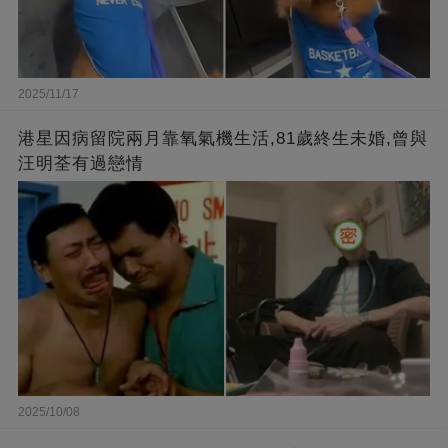
2025/11/17
港星因病留院兩月靠氧氣機生活,81歲終生未婚,曾與
汪明荃有過戀情
2025/10/08