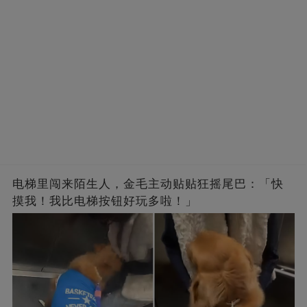
电梯里闯来陌生人，金毛主动贴贴狂摇尾巴：「快
摸我！我比电梯按钮好玩多啦！」