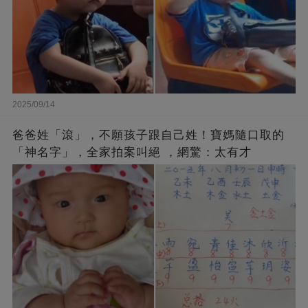
2025/09/14
爸爸姓「滾」，不願孩子跟自己姓！寶媽隨口取的
「神名字」，全家拍案叫絕 ，網驚：太有才