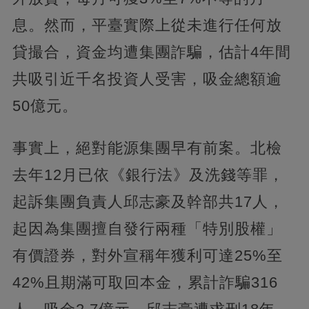
息。然而，平臺實際上從未進行任何放
貸撮合，資金均遭集團詐騙，估計4年間
共吸引近千名投資人受害，吸金總額逾
50億元。
事實上，絕對能源集團早有前案。北檢
去年12月已依《銀行法》及洗錢等罪，
起訴集團負責人邱志豪及幹部共17人，
起因為集團擅自發行兩種「特別股權」
有價證券，對外宣稱年獲利可達25%至
42%且期滿可取回本金，累計詐騙316