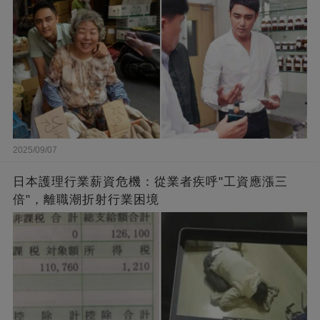
2025/09/07
日本護理行業薪資危機：從業者疾呼"工資應漲三
倍"，離職潮折射行業困境