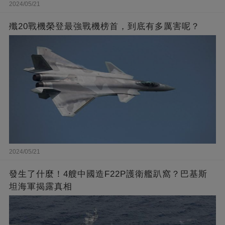
2024/05/21
殲20戰機榮登最強戰機榜首，到底有多厲害呢？
2024/05/21
發生了什麼！4艘中國造F22P護衛艦趴窩？巴基斯
坦海軍揭露真相