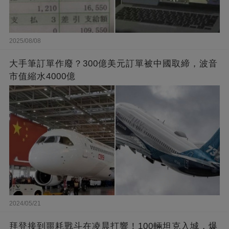
2025/08/08
大手筆訂單作廢？300億美元訂單被中國取締，波音
市值縮水4000億
2024/05/21
拜登接到噩耗戰斗在凌晨打響！100輛坦克入城，爆