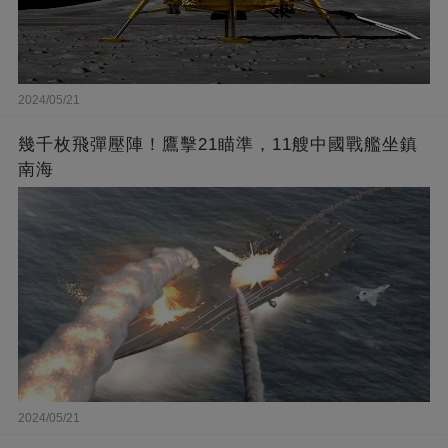
2024/05/21
幾千枚飛彈壓陣！鷹擊21瞄準，11艘中國戰艦坐鎮
南海
2024/05/21