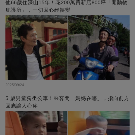
他66歲住深山15年！花200萬買新店800坪「開動物
庇護所」，一切因心經轉變
2025/09/24
5 歲男童獨坐公車！乘客問「媽媽在哪」，指向前方
回應讓人心疼