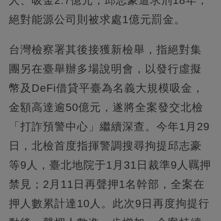
人、吸金2.7億元，邱志豪遭求刑18年，
絕對能源公司則被求處1億元罰金。
台灣檢察署其後接獲新檢舉，指絕對集
團另在臺舉辦多場說明會，以發行虛擬
幣及DeFi借貸平臺為名義大規模吸金，
金額高達逾50億元，遂將全案發交北檢
「打詐預警中心」繼續深查。今年1月29
日，北檢首度指揮警調搜尋拘提邱志豪
等9人，臺北地院于1月31日裁準9人羈押
禁見；2月11日再聲押1名幹部，全案在
押人數累計達10人。此次9日再度拘提行