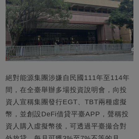
絕對能源集團涉嫌自民國111年至114年
間，在全臺舉辦多場投資說明會，向投
資人宣稱集團發行EGT、TBT兩種虛擬
幣，並創設DeFi借貸平臺APP，聲稱投
資人購入虛擬幣後，可透過平臺撮合對
外放貸，每月可獲3%至7%不等的月