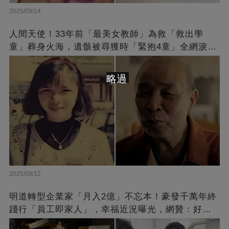
2025/09/14
人間天使！33年前「最美女教師」為救「救出學
童」葬身火海，遺骸被尋獲時「緊抱4童」全網淚
崩：真正的英雄不該被遺忘
略過
2025/09/12
明道轉型企業家「月入2億」不忘本！豪發千萬年終
踐行「員工即家人」，幸福近況曝光，網贊：好老
闆的福報