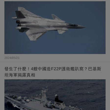
2024/05/21
發生了什麼！4艘中國造F22P護衛艦趴窩？巴基斯
坦海軍揭露真相