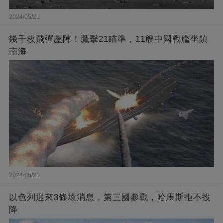
2024/05/21
幾千枚飛彈壓陣！鷹擊21瞄準，11艘中國戰艦坐鎮
南海
2024/05/21
以色列迎來3條壞消息，第三國參戰，哈馬斯拒不投
降