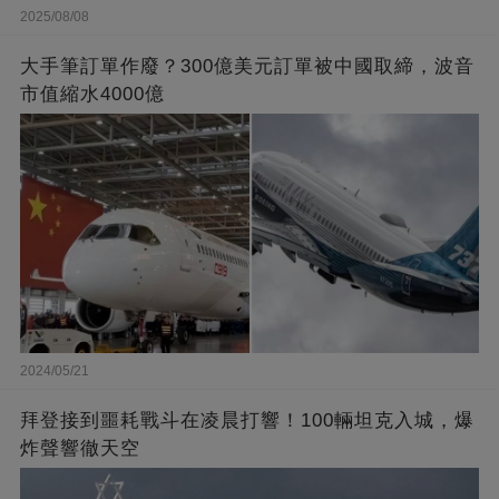
2025/08/08
大手筆訂單作廢？300億美元訂單被中國取締，波音
市值縮水4000億
2024/05/21
拜登接到噩耗戰斗在凌晨打響！100輛坦克入城，爆
炸聲響徹天空