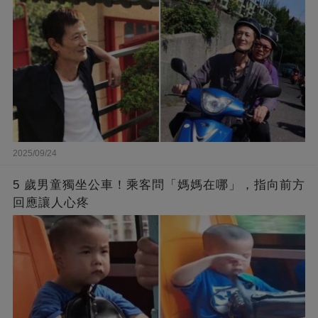
2025/09/24
5 歲男童獨坐公車！乘客問「媽媽在哪」，指向前方
回應讓人心疼