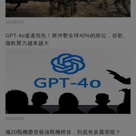
2024/05/21
GPT-4o遙遙領先！將沖擊全球40%的崗位，谷歌、
微軟壓力越來越大
2024/05/21
殲20戰機榮登最強戰機榜首，到底有多厲害呢？