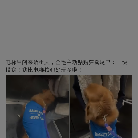
电梯里闯来陌生人，金毛主动贴贴狂摇尾巴：「快
摸我！我比电梯按钮好玩多啦！」