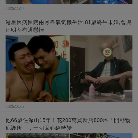
2025/11/17
港星因病留院兩月靠氧氣機生活,81歲終生未婚,曾與
汪明荃有過戀情
2025/10/08
他66歲住深山15年！花200萬買新店800坪「開動物
庇護所」，一切因心經轉變