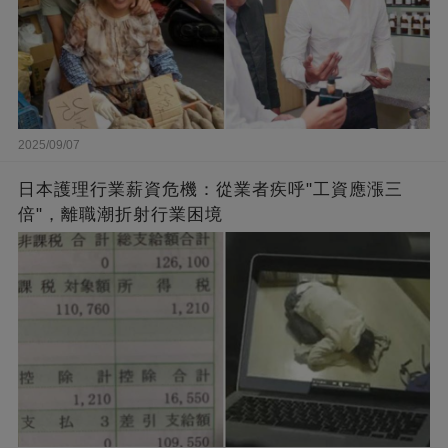
2025/09/07
日本護理行業薪資危機：從業者疾呼"工資應漲三
倍"，離職潮折射行業困境