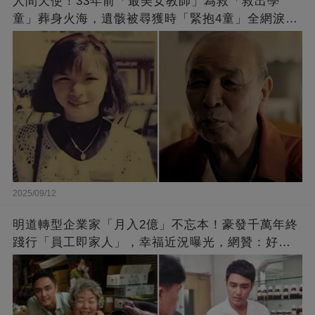
人間天使！33年前「最美女教師」為救「救出學
童」葬身火海，遺骸被尋獲時「緊抱4童」全網淚
崩：真正的英雄不該被遺忘
2025/09/12
明道轉型企業家「月入2億」不忘本！豪發千萬年終
踐行「員工即家人」，幸福近況曝光，網贊：好老
闆的福報