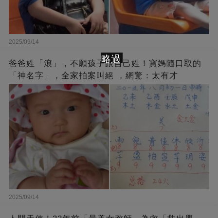
2025/09/14
略過
爸爸姓「滾」，不願孩子跟自己姓！寶媽隨口取的
「神名字」，全家拍案叫絕 ，網驚：太有才
2025/09/14