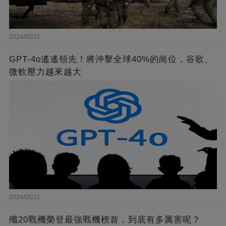
2024/05/21
GPT-4o遙遙領先！將沖擊全球40%的崗位，谷歌、
微軟壓力越來越大
2024/05/21
殲20戰機榮登最強戰機榜首，到底有多厲害呢？