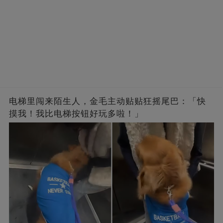
电梯里闯来陌生人，金毛主动贴贴狂摇尾巴：「快
摸我！我比电梯按钮好玩多啦！」