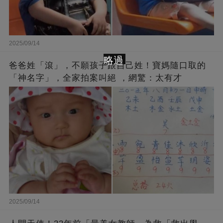
2025/09/14
略過
爸爸姓「滾」，不願孩子跟自己姓！寶媽隨口取的
「神名字」，全家拍案叫絕 ，網驚：太有才
2025/09/14