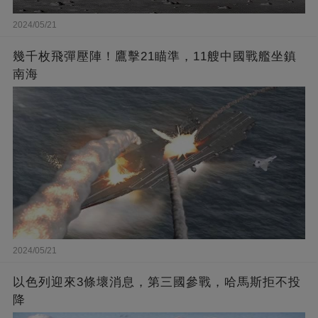
2024/05/21
幾千枚飛彈壓陣！鷹擊21瞄準，11艘中國戰艦坐鎮
南海
2024/05/21
以色列迎來3條壞消息，第三國參戰，哈馬斯拒不投
降