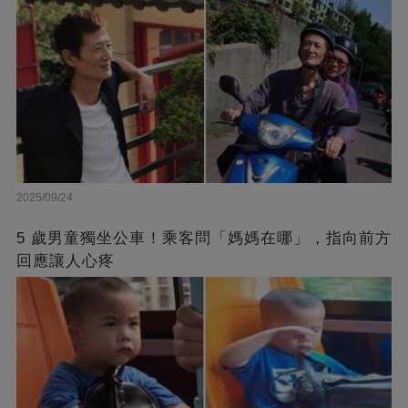
2025/09/24
5 歲男童獨坐公車！乘客問「媽媽在哪」，指向前方
回應讓人心疼