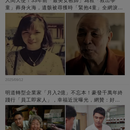
人間天使！33年前「最美女教師」為救「救出學
童」葬身火海，遺骸被尋獲時「緊抱4童」全網淚
崩：真正的英雄不該被遺忘
2025/09/12
明道轉型企業家「月入2億」不忘本！豪發千萬年終
踐行「員工即家人」，幸福近況曝光，網贊：好老
闆的福報