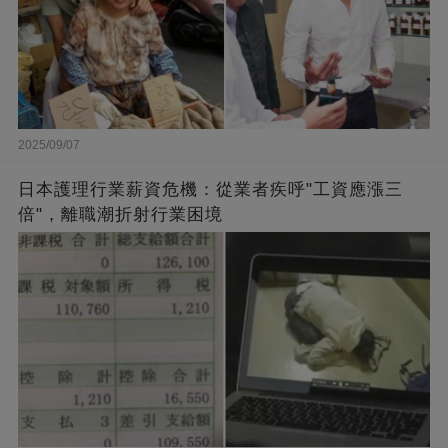
2025/09/07
日本護理行業薪資危機：從業者疾呼"工資應漲三
倍"，離職潮折射行業困境