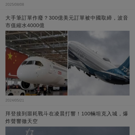
2025/08/08
大手筆訂單作廢？300億美元訂單被中國取締，波音
市值縮水4000億
2024/05/21
拜登接到噩耗戰斗在凌晨打響！100輛坦克入城，爆
炸聲響徹天空