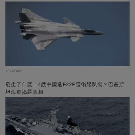
2024/05/21
發生了什麼！4艘中國造F22P護衛艦趴窩？巴基斯
坦海軍揭露真相