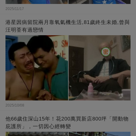
2025/11/17
港星因病留院兩月靠氧氣機生活,81歲終生未婚,曾與
汪明荃有過戀情
2025/10/08
他66歲住深山15年！花200萬買新店800坪「開動物
庇護所」，一切因心經轉變