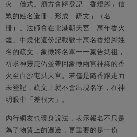
火」儀式。廟方會將登記「香燈腳」信
眾的姓名造冊，形成「疏文」（名
冊）。法師會在北港朝天宮「萬年香火
爐」中燒化這份記載數十萬名香燈腳姓
名的疏文，象徵將名單一一稟告媽祖，
祈求神靈庇佑並帶回象徵兩宮神緣的香
火至白沙屯拱天宮。若僅是隨香跟走而
未登記，疏文上就不會出現名字，在神
明眼中「差很大」。
內行網友也現身說法，表示報名不只是
為了物質上的週邊，更重要的是一份