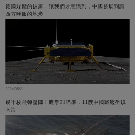
德國媒體的披露，讓我們才意識到，中國發展到讓
西方嘆服的地步
2024/05/21
幾千枚飛彈壓陣！鷹擊21瞄準，11艘中國戰艦坐鎮
南海