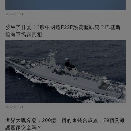
2024/05/21
發生了什麼！4艘中國造F22P護衛艦趴窩？巴基斯
坦海軍揭露真相
2024/05/21
世界大戰爆發，200億一個的重裝合成旅，29個夠維
護國家安全嗎？