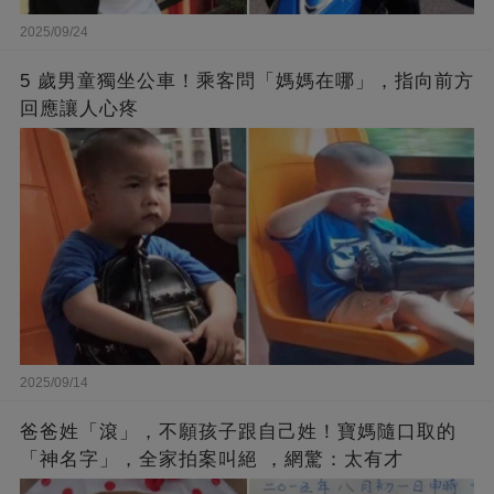
2025/09/24
5 歲男童獨坐公車！乘客問「媽媽在哪」，指向前方
回應讓人心疼
2025/09/14
爸爸姓「滾」，不願孩子跟自己姓！寶媽隨口取的
「神名字」，全家拍案叫絕 ，網驚：太有才