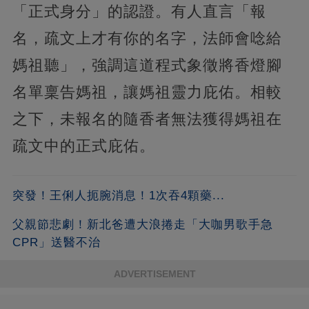
「正式身分」的認證。有人直言「報
名，疏文上才有你的名字，法師會唸給
媽祖聽」，強調這道程式象徵將香燈腳
名單稟告媽祖，讓媽祖靈力庇佑。相較
之下，未報名的隨香者無法獲得媽祖在
疏文中的正式庇佑。
突發！王俐人扼腕消息！1次吞4顆藥...
父親節悲劇！新北爸遭大浪捲走「大咖男歌手急
CPR」送醫不治
ADVERTISEMENT