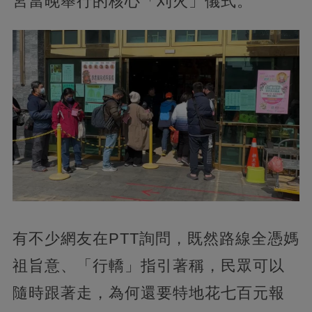
宮當晚舉行的核心「刈火」儀式。
有不少網友在PTT詢問，既然路線全憑媽
祖旨意、「行轎」指引著稱，民眾可以
隨時跟著走，為何還要特地花七百元報