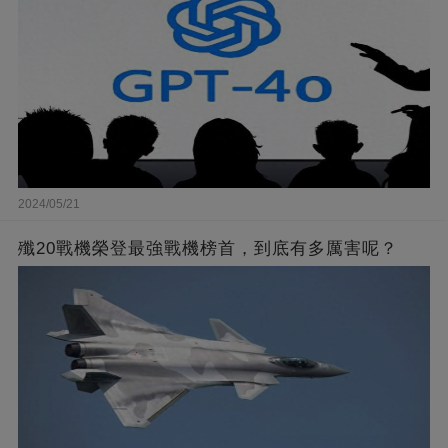
2024/05/21
殲20戰機榮登最強戰機榜首，到底有多厲害呢？