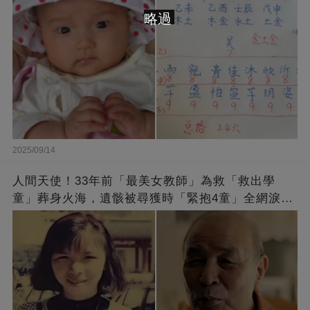
略過
2025/09/14
人間天使！33年前「最美女教師」為救「救出學
童」葬身火海，遺骸被尋獲時「緊抱4童」全網淚
崩：真正的英雄不該被遺忘