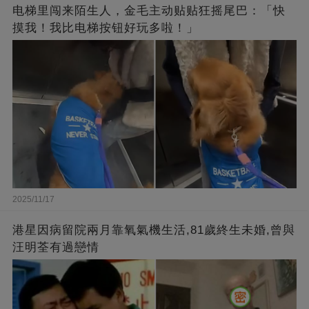
电梯里闯来陌生人，金毛主动贴贴狂摇尾巴：「快
摸我！我比电梯按钮好玩多啦！」
2025/11/17
港星因病留院兩月靠氧氣機生活,81歲終生未婚,曾與
汪明荃有過戀情