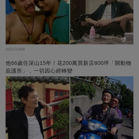
2025/10/08
他66歲住深山15年！花200萬買新店800坪「開動物
庇護所」，一切因心經轉變