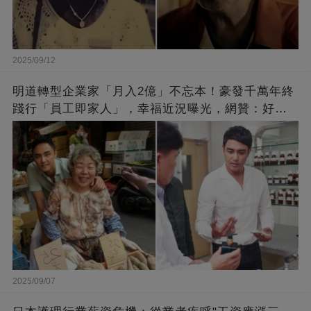
2025/09/12
明道轉型企業家「月入2億」不忘本！豪發千萬年終
踐行「員工即家人」，幸福近況曝光，網贊：好老
闆的福報
2025/09/07