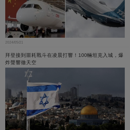
2024/05/21
拜登接到噩耗戰斗在凌晨打響！100輛坦克入城，爆
炸聲響徹天空