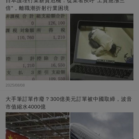
日本護理行業薪資危機：從業者疾呼"工資應漲三
倍"，離職潮折射行業困境
2025/08/08
大手筆訂單作廢？300億美元訂單被中國取締，波音
市值縮水4000億