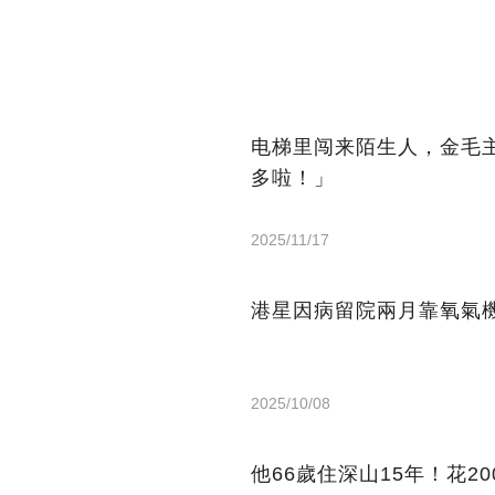
电梯里闯来陌生人，金毛
多啦！」
2025/11/17
港星因病留院兩月靠氧氣機
2025/10/08
他66歲住深山15年！花2