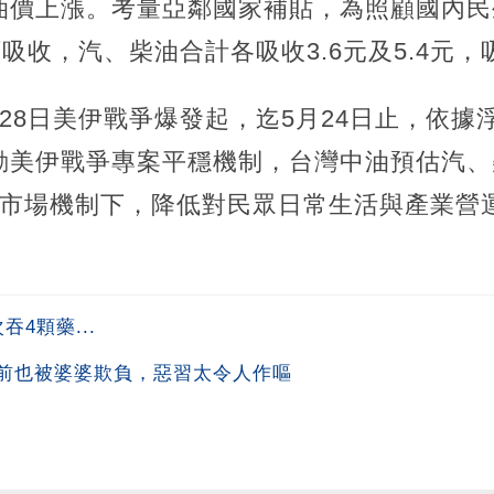
油價上漲。考量亞鄰國家補貼，為照顧國內民生
續吸收，汽、柴油合計各吸收3.6元及5.4元
28日美伊戰爭爆發起，迄5月24日止，依據
動美伊戰爭專案平穩機制，台灣中油預估汽、
兼顧市場機制下，降低對民眾日常生活與產業
4顆藥...
前也被婆婆欺負，惡習太令人作嘔