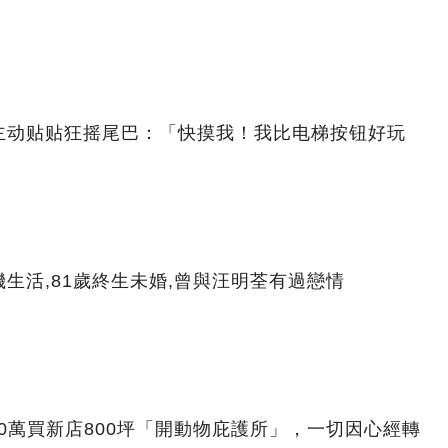
主动贴贴狂摇尾巴：「快摸我！我比电梯按钮好玩
生活,81歲終生未婚,曾與汪明荃有過戀情
00萬買新店800坪「開動物庇護所」，一切因心經轉