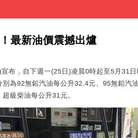
看！最新油價震撼出爐
)宣布，自下週一(25日)凌晨0時起至5月31
為92無鉛汽油每公升32.4元、95無鉛汽油每
元、超級柴油每公升31元。