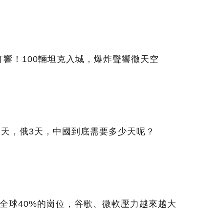
響！100輛坦克入城，爆炸聲響徹天空
1天，俄3天，中國到底需要多少天呢？
沖擊全球40%的崗位，谷歌、微軟壓力越來越大