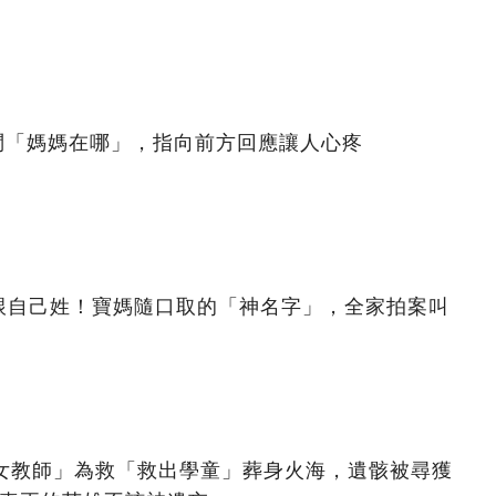
問「媽媽在哪」，指向前方回應讓人心疼
跟自己姓！寶媽隨口取的「神名字」，全家拍案叫
美女教師」為救「救出學童」葬身火海，遺骸被尋獲