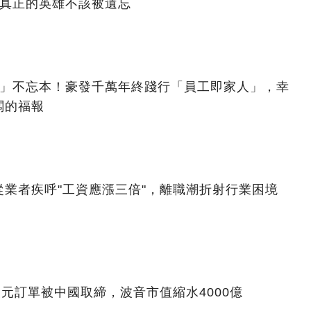
：真正的英雄不該被遺忘
億」不忘本！豪發千萬年終踐行「員工即家人」，幸
闆的福報
業者疾呼"工資應漲三倍"，離職潮折射行業困境
美元訂單被中國取締，波音市值縮水4000億