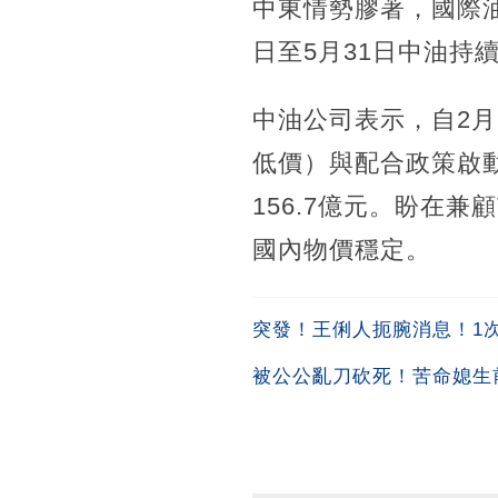
中東情勢膠著，國際
日至5月31日中油持
中油公司表示，自2月
低價）與配合政策啟
156.7億元。盼在
國內物價穩定。
突發！王俐人扼腕消息！1次吞
被公公亂刀砍死！苦命媳生