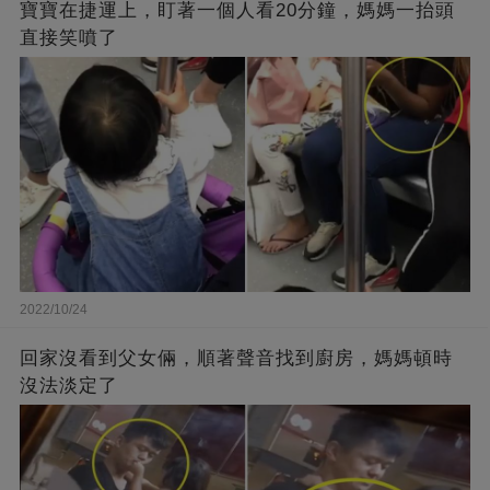
寶寶在捷運上，盯著一個人看20分鐘，媽媽一抬頭
直接笑噴了
2022/10/24
回家沒看到父女倆，順著聲音找到廚房，媽媽頓時
沒法淡定了