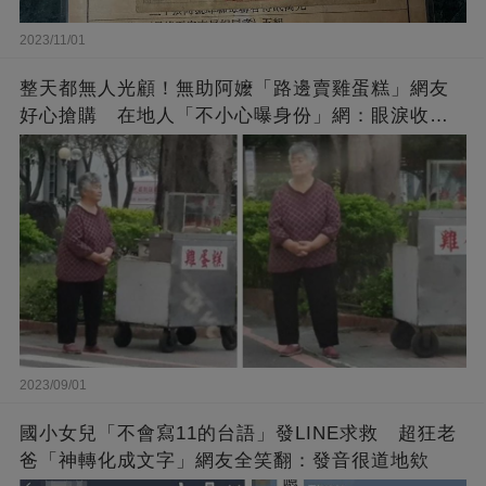
2023/11/01
整天都無人光顧！無助阿嬤「路邊賣雞蛋糕」網友
好心搶購 在地人「不小心曝身份」網：眼淚收回
來了
2023/09/01
國小女兒「不會寫11的台語」發LINE求救 超狂老
爸「神轉化成文字」網友全笑翻：發音很道地欸