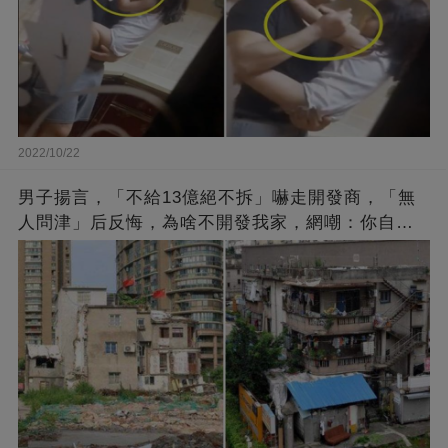
2022/10/22
男子揚言，「不給13億絕不拆」嚇走開發商，「無
人問津」后反悔，為啥不開發我家，網嘲：你自己
找的