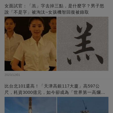
女面試官：「羔」字去掉三點，是什麼字？男子怒
說「不是字」被淘汰~女孩機智回復被錄取
2023/12/01
比台北101還高！「天津高銀117大廈」高597公
尺，耗資3000億元，如今卻成為「世界第一高爛尾
樓」