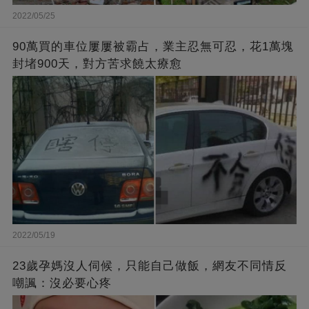
2022/05/25
90萬買的車位屢屢被霸占，業主忍無可忍，花1萬塊
封堵900天，對方苦求饒太療愈
2022/05/19
23歲孕媽沒人伺候，只能自己做飯，網友不同情反
嘲諷：沒必要心疼