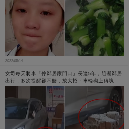
2022/05/14
女司每天將車「停鄰居家門口」長達5年，阻礙鄰居
出行，多次提醒卻不聽，放大招：車輪砌上磚塊，
你別想走了