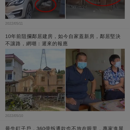
2022/05/11
10年前阻攔鄰居建房，如今自家蓋新房，鄰居堅決
不讓路，網嘲：遲來的報應
2022/05/10
最牛釘子戶，360億拆遷款也不放在眼里，專家進屋