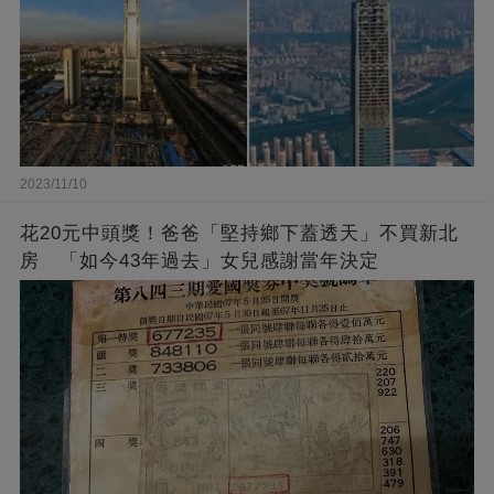
2023/11/10
花20元中頭獎！爸爸「堅持鄉下蓋透天」不買新北
房 「如今43年過去」女兒感謝當年決定