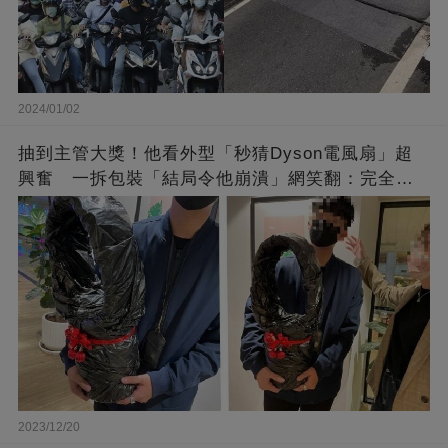
2024/01/02
抽到主管大獎！他看外型「秒猜Dyson電風扇」超
興奮 一拆包裝「結局令他崩潰」網笑翻：完全想
不到～
2023/12/20