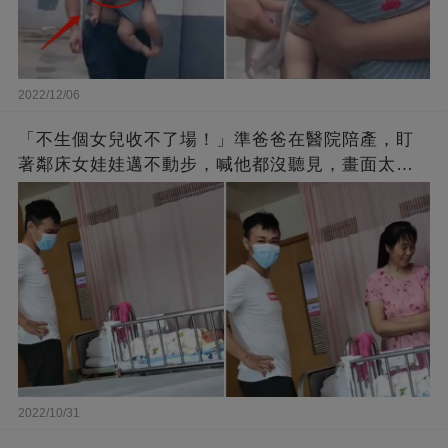
2022/12/06
「不生個女兒收不了場！」準爸爸在醫院陪產，盯
著鄰床女娃娃邁不動步，喊他都沒聽見，畫面太有
愛了！
2022/10/31