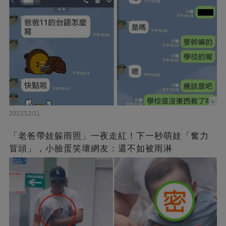
2022/12/11
「老爸帶娃躲雨照」一夜走紅！下一秒萌娃「奮力
冒頭」，小臉蛋笑壞網友：還不如被雨淋