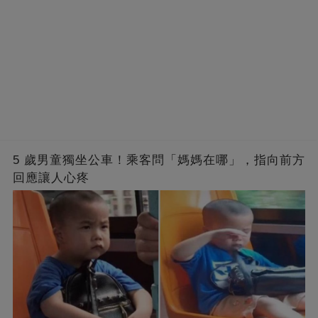
5 歲男童獨坐公車！乘客問「媽媽在哪」，指向前方
回應讓人心疼