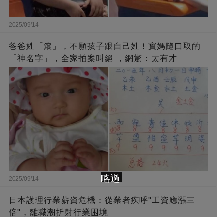
2025/09/14
爸爸姓「滾」，不願孩子跟自己姓！寶媽隨口取的
「神名字」，全家拍案叫絕 ，網驚：太有才
略過
2025/09/14
日本護理行業薪資危機：從業者疾呼"工資應漲三
倍"，離職潮折射行業困境