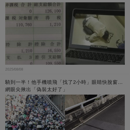
2025/08/08
騎到一半！他手機噴飛「找了2小時」眼睛快脫窗…
網眼尖揪出「偽裝太好了」