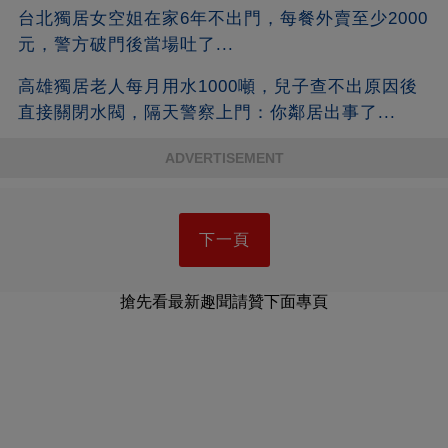
台北獨居女空姐在家6年不出門，每餐外賣至少2000
元，警方破門後當場吐了...
高雄獨居老人每月用水1000噸，兒子查不出原因後
直接關閉水閥，隔天警察上門：你鄰居出事了...
ADVERTISEMENT
下一頁
搶先看最新趣聞請贊下面專頁