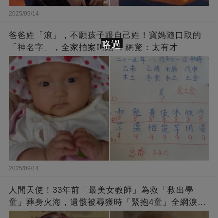
2025/09/14
爸爸姓「滾」，不願孩子跟自己姓！寶媽隨口取的
略過
「神名字」，全家拍案叫絕 ，網驚：太有才
2025/09/14
人間天使！33年前「最美女教師」為救「救出學
童」葬身火海，遺骸被尋獲時「緊抱4童」全網淚
崩：真正的英雄不該被遺忘