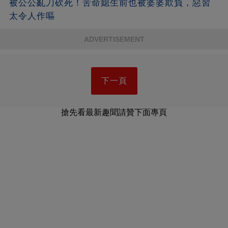
被公公亂刀砍死！苦命媳生前也被婆婆欺負，惡習
太令人作嘔
ADVERTISEMENT
下一頁
搶先看最新趣聞請贊下面專頁