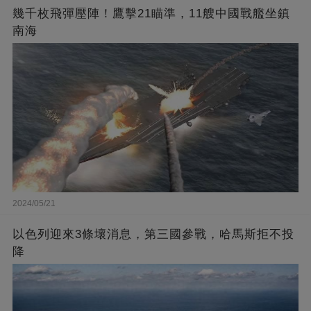
幾千枚飛彈壓陣！鷹擊21瞄準，11艘中國戰艦坐鎮
南海
2024/05/21
以色列迎來3條壞消息，第三國參戰，哈馬斯拒不投
降