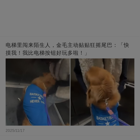
电梯里闯来陌生人，金毛主动贴贴狂摇尾巴：「快
摸我！我比电梯按钮好玩多啦！」
2025/11/17