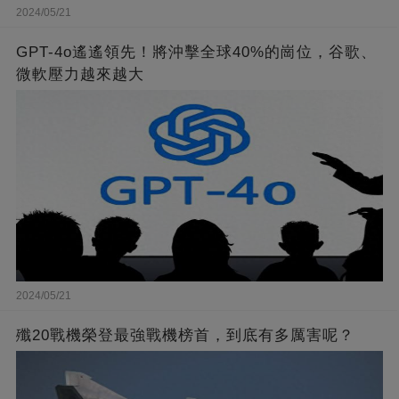
2024/05/21
GPT-4o遙遙領先！將沖擊全球40%的崗位，谷歌、
微軟壓力越來越大
2024/05/21
殲20戰機榮登最強戰機榜首，到底有多厲害呢？