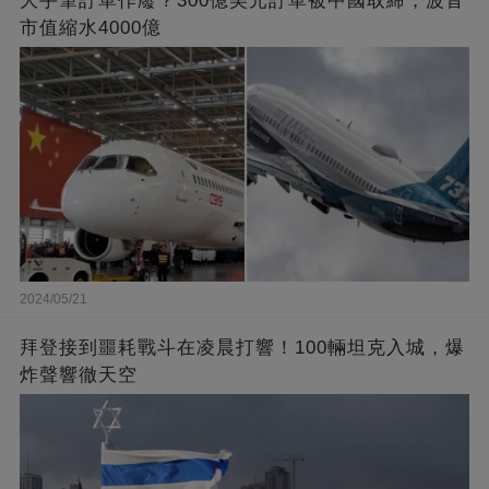
大手筆訂單作廢？300億美元訂單被中國取締，波音
市值縮水4000億
2024/05/21
拜登接到噩耗戰斗在凌晨打響！100輛坦克入城，爆
炸聲響徹天空