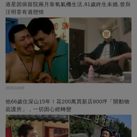
港星因病留院兩月靠氧氣機生活,81歲終生未婚,曾與
汪明荃有過戀情
2025/10/08
他66歲住深山15年！花200萬買新店800坪「開動物
庇護所」，一切因心經轉變