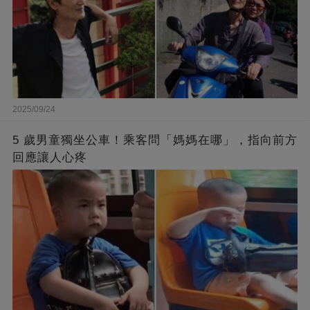
2025/09/24
5 歲男童獨坐公車！乘客問「媽媽在哪」，指向前方
回應讓人心疼