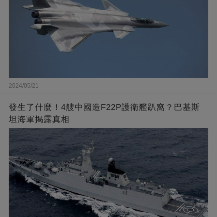
2024/05/21
發生了什麼！4艘中國造F22P護衛艦趴窩？巴基斯
坦海軍揭露真相