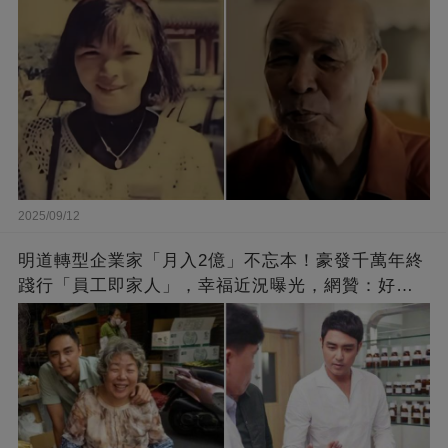
2025/09/12
明道轉型企業家「月入2億」不忘本！豪發千萬年終
踐行「員工即家人」，幸福近況曝光，網贊：好老
闆的福報