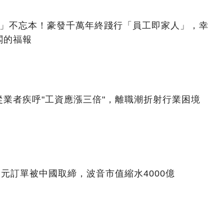
億」不忘本！豪發千萬年終踐行「員工即家人」，幸
闆的福報
業者疾呼"工資應漲三倍"，離職潮折射行業困境
美元訂單被中國取締，波音市值縮水4000億