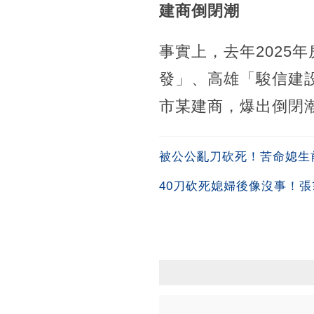
建商倒閉潮
事實上，去年2025
發」、高雄「駿信建
市某建商，爆出倒閉
被公公亂刀砍死！苦命媳生
40刀砍死媳婦後像沒事！張