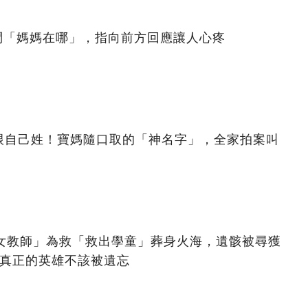
問「媽媽在哪」，指向前方回應讓人心疼
跟自己姓！寶媽隨口取的「神名字」，全家拍案叫
美女教師」為救「救出學童」葬身火海，遺骸被尋獲
：真正的英雄不該被遺忘