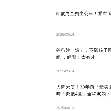
5 歲男童獨坐公車！乘客
2025/09/14
爸爸姓「滾」，不願孩子
絕 ，網驚：太有才
2025/09/14
人間天使！33年前「最
時「緊抱4童」全網淚崩
2025/09/12