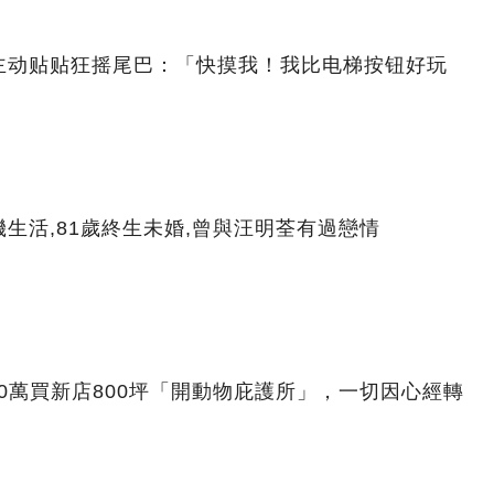
主动贴贴狂摇尾巴：「快摸我！我比电梯按钮好玩
生活,81歲終生未婚,曾與汪明荃有過戀情
00萬買新店800坪「開動物庇護所」，一切因心經轉