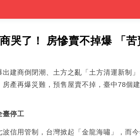
建商哭了！ 房慘賣不掉爆 「苦
爆出建商倒閉潮、土方之亂「土方清運新制」
，房產再爆災難，預售屋賣不掉，臺中78個建
全臺停工
七波信用管制，台灣掀起「金龍海嘯」，而今