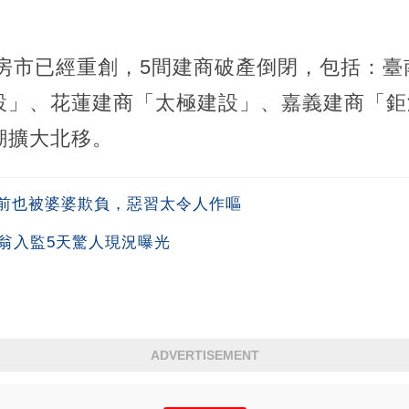
年房市已經重創，5間建商破產倒閉，包括：
設」、花蓮建商「太極建設」、嘉義建商「鉅
潮擴大北移。
前也被婆婆欺負，惡習太令人作嘔
翁入監5天驚人現況曝光
ADVERTISEMENT