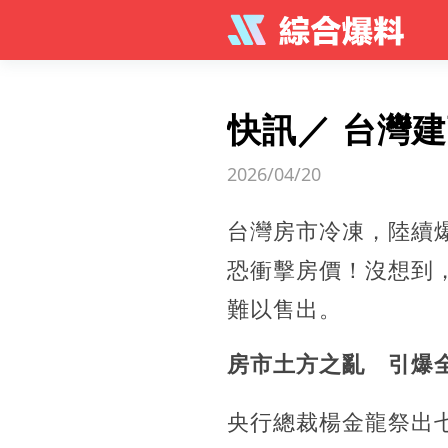
快訊／ 台灣
2026/04/20
台灣房市冷凍，陸續
恐衝擊房價！沒想到
難以售出。
房市土方之亂 引爆
央行總裁楊金龍祭出