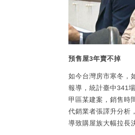
預售屋3年賣不掉
如今台灣房市寒冬，如
報導，統計臺中341
甲區某建案，銷售時
代銷業者張譯升分析
導致購屋族大幅拉長