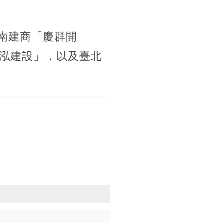
臺南建商「慶群開
泓建設」，以及臺北