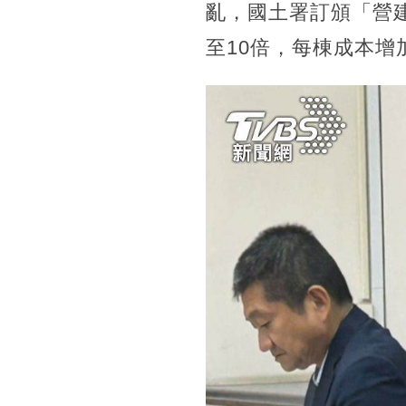
亂，國土署訂頒「營
至10倍，每棟成本增