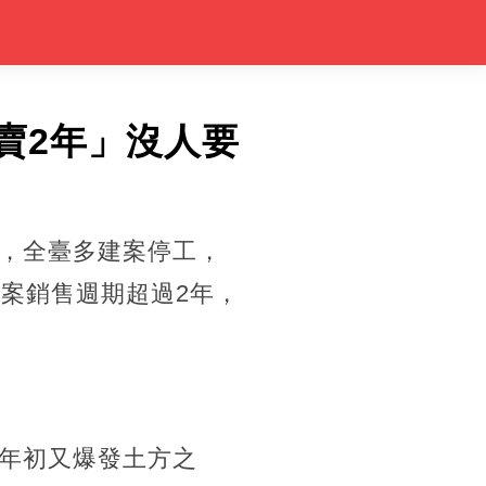
賣2年」沒人要
，全臺多建案停工，
案銷售週期超過2年，
年初又爆發土方之