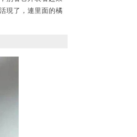
活現了，連里面的橘