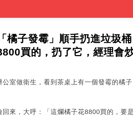
「橘子發霉」順手扔進垃圾桶
8800買的，扔了它，經理會
辦公室做衛生，看到茶桌上有一個發霉的橘子
回來，大呼：「這爛橘子花8800買的，要