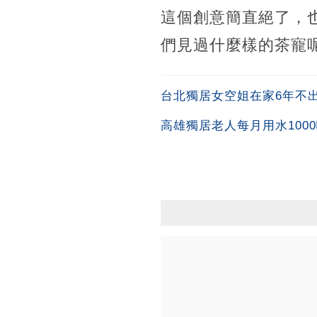
這個創意簡直絕了，
們見過什麼樣的茶寵
台北獨居女空姐在家6年不出
高雄獨居老人每月用水100