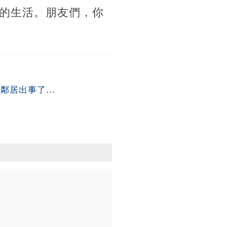
的生活。朋友們，你
居出事了...