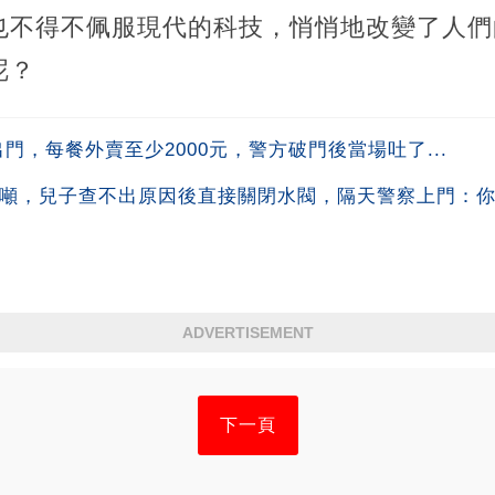
也不得不佩服現代的科技，悄悄地改變了人們
呢？
門，每餐外賣至少2000元，警方破門後當場吐了...
0噸，兒子查不出原因後直接關閉水閥，隔天警察上門：你鄰
ADVERTISEMENT
下一頁