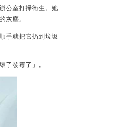
辦公室打掃衛生。她
的灰塵。
順手就把它扔到垃圾
壞了發霉了」。