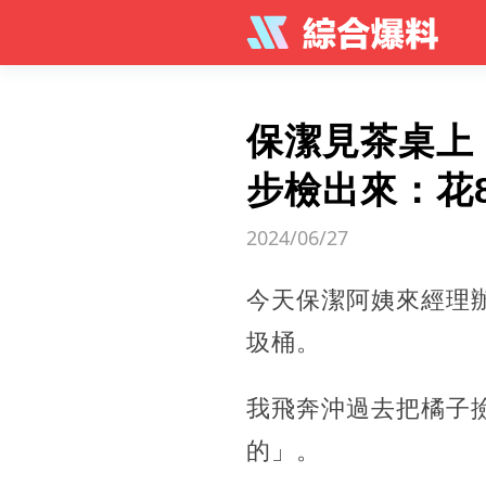
保潔見茶桌上
步檢出來：花
2024/06/27
今天保潔阿姨來經理
圾桶。
我飛奔沖過去把橘子撿
的」。