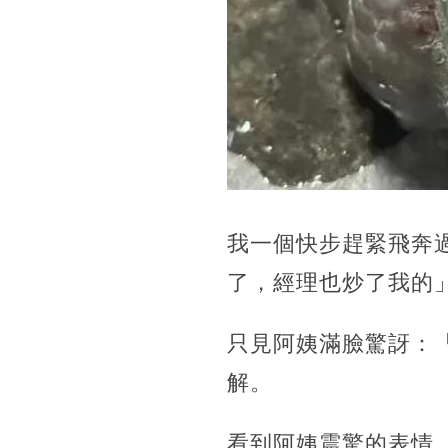
我一個快步趕緊飛奔過
了，經理也炒了我的
只見阿姨滿臉驚訝：「
解。
看到阿姨震驚的表情