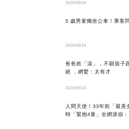
2025/09/24
5 歲男童獨坐公車！乘客
2025/09/14
爸爸姓「滾」，不願孩子
絕 ，網驚：太有才
2025/09/14
人間天使！33年前「最
時「緊抱4童」全網淚崩