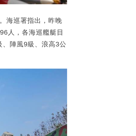
。海巡署指出，昨晚
296人，各海巡艦艇目
級、陣風9級、浪高3公