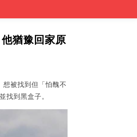
 他猶豫回家原
、想被找到但「怕醜不
並找到黑盒子。