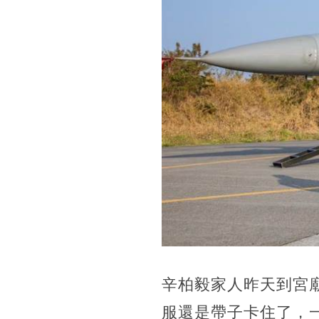
辛柏毅家人昨天到宮
服還是帶子卡住了，一