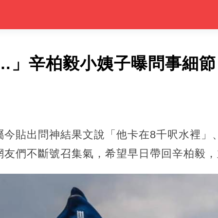
…」辛柏毅小姨子曝問事細節
屬今貼出問神結果文說「他卡在8千呎水裡」
網友們不斷號召集氣，希望早日帶回辛柏毅，