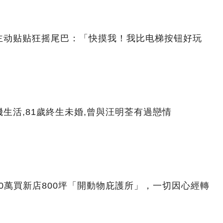
主动贴贴狂摇尾巴：「快摸我！我比电梯按钮好玩
生活,81歲終生未婚,曾與汪明荃有過戀情
00萬買新店800坪「開動物庇護所」，一切因心經轉