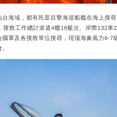
仙台海域，都有民眾目擊海巡船艦在海上搜尋
，搜救工作總計派遣4艦16艇次、岸際132車
國軍及各搜救單位搜尋，現場海象風力6-7
會。