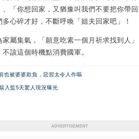
」、「你想回家，又猶豫叫我們不要把你帶回
們多心碎才好，不斷呼喚「姐夫回家吧」！
為家屬集氣，「願意吃素一個月祈求找到人」
、不該這個時機點消費國軍。
前也被婆婆欺負，惡習太令人作嘔
翁入監5天驚人現況曝光
ADVERTISEMENT