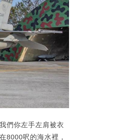
我們你左手左肩被衣
8000呎的海水裡，