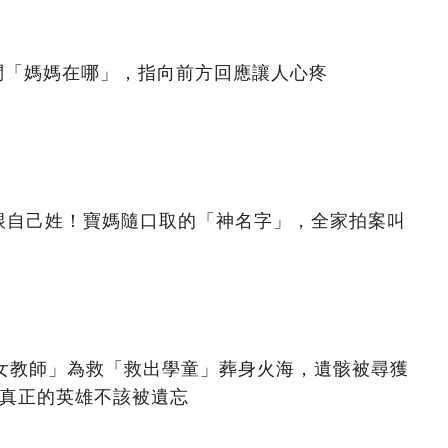
問「媽媽在哪」，指向前方回應讓人心疼
跟自己姓！寶媽隨口取的「神名字」，全家拍案叫
美女教師」為救「救出學童」葬身火海，遺骸被尋獲
：真正的英雄不該被遺忘