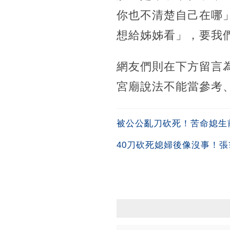
你也不清楚自己在哪
想給姊姊看」，要我
網友們則在下方留言
宮廟說法不能當參考
被公公亂刀砍死！苦命媳生
40刀砍死媳婦後像沒事！張