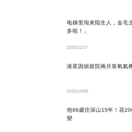
电梯里闯来陌生人，金毛
多啦！」
2025/11/17
港星因病留院兩月靠氧氣機
2025/10/08
他66歲住深山15年！花2
變