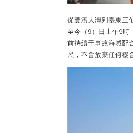
從豐濱大灣到臺東三
至今（9）日上午9時
前持續于事故海域配合
尺，不會放棄任何機