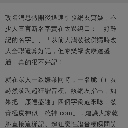
改名消息傳開後迅速引發網友質疑，不
少人直言新名字實在太過繞口：「好難
記的名字」、「以前大潤發被併購時改
大全聯還算好記，但家樂福改康達盛
通，真的很不好記！」
就在眾人一致嫌棄同時，一名脆（）友
赫然發現超狂諧音梗。該網友指出，如
果把「康達盛通」四個字倒過來唸，發
音極度神似「統神.com」，建議大家乾
脆直接這樣記。超狂魔性諧音梗瞬間笑