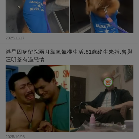
2025/11/17
港星因病留院兩月靠氧氣機生活,81歲終生未婚,曾與
汪明荃有過戀情
2025/10/08