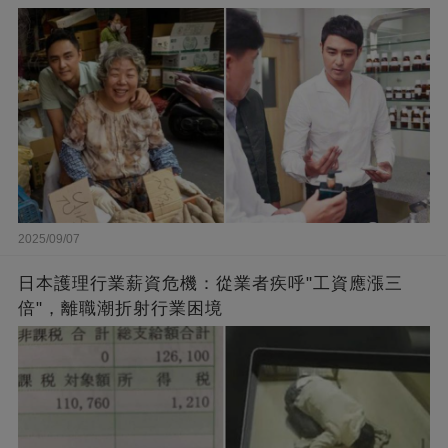
闆的福報
2025/09/07
日本護理行業薪資危機：從業者疾呼"工資應漲三
倍"，離職潮折射行業困境