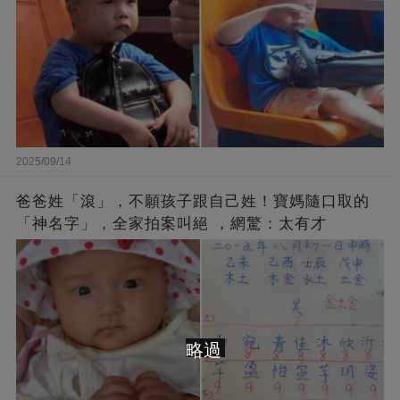
2025/09/14
爸爸姓「滾」，不願孩子跟自己姓！寶媽隨口取的
「神名字」，全家拍案叫絕 ，網驚：太有才
略過