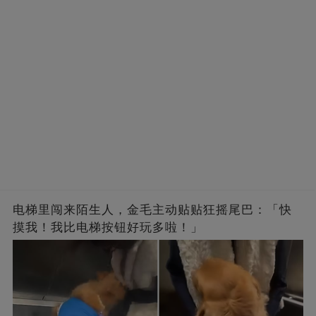
电梯里闯来陌生人，金毛主动贴贴狂摇尾巴：「快
摸我！我比电梯按钮好玩多啦！」