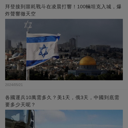
拜登接到噩耗戰斗在凌晨打響！100輛坦克入城，爆
炸聲響徹天空
2024/05/21
各國運兵10萬需多久？美1天，俄3天，中國到底需
要多少天呢？