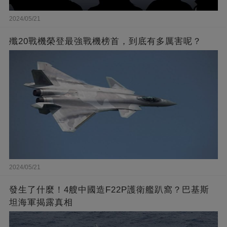
2024/05/21
殲20戰機榮登最強戰機榜首，到底有多厲害呢？
2024/05/21
發生了什麼！4艘中國造F22P護衛艦趴窩？巴基斯
坦海軍揭露真相