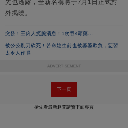
先也透露，全新名稱將于7月1日正式對
外揭曉。
突發！王俐人扼腕消息！1次吞4顆藥...
被公公亂刀砍死！苦命媳生前也被婆婆欺負，惡習
太令人作嘔
ADVERTISEMENT
下一頁
搶先看最新趣聞請贊下面專頁