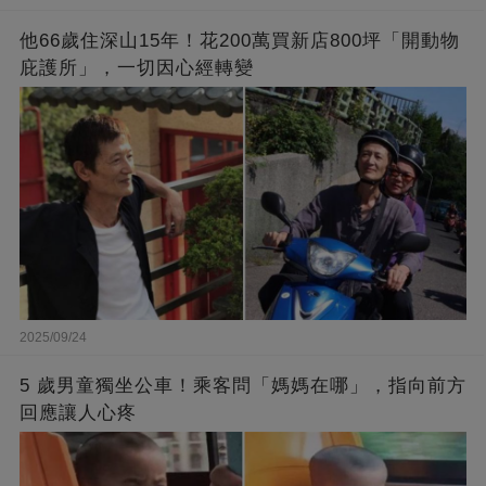
他66歲住深山15年！花200萬買新店800坪「開動物
庇護所」，一切因心經轉變
2025/09/24
5 歲男童獨坐公車！乘客問「媽媽在哪」，指向前方
回應讓人心疼