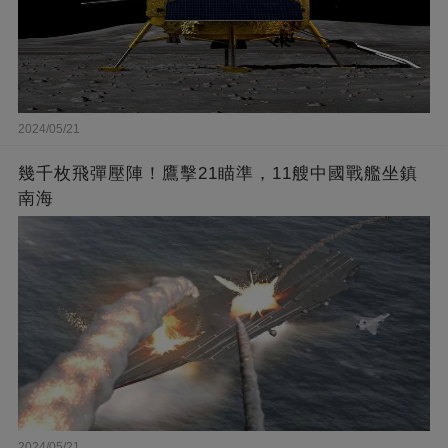
2024/05/21
幾千枚飛彈壓陣！鷹擊21瞄準，11艘中國戰艦坐鎮
南海
2024/05/21