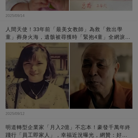
2025/09/14
人間天使！33年前「最美女教師」為救「救出學
童」葬身火海，遺骸被尋獲時「緊抱4童」全網淚
崩：真正的英雄不該被遺忘
2025/09/12
明道轉型企業家「月入2億」不忘本！豪發千萬年終
踐行「員工即家人」，幸福近況曝光，網贊：好老