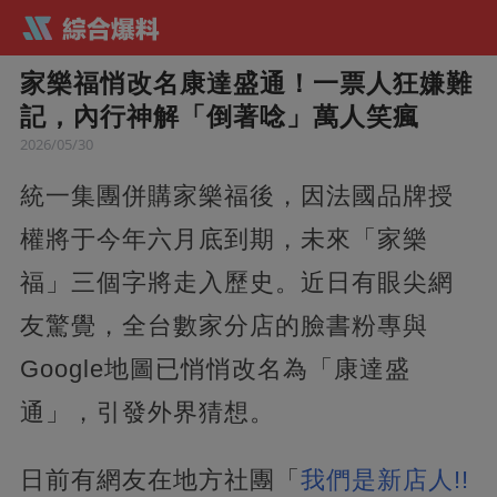
家樂福悄改名康達盛通！一票人狂嫌難
記，內行神解「倒著唸」萬人笑瘋
2026/05/30
統一集團併購家樂福後，因法國品牌授
權將于今年六月底到期，未來「家樂
福」三個字將走入歷史。近日有眼尖網
友驚覺，全台數家分店的臉書粉專與
Google地圖已悄悄改名為「康達盛
通」，引發外界猜想。
日前有網友在地方社團「
我們是新店人!!