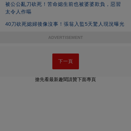
被公公亂刀砍死！苦命媳生前也被婆婆欺負，惡習
太令人作嘔
40刀砍死媳婦後像沒事！張翁入監5天驚人現況曝光
ADVERTISEMENT
下一頁
搶先看最新趣聞請贊下面專頁