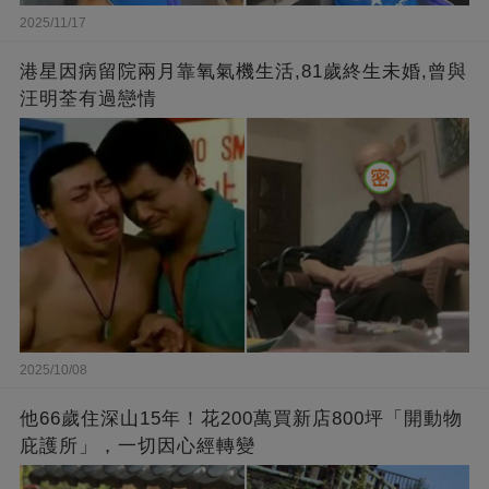
2025/11/17
港星因病留院兩月靠氧氣機生活,81歲終生未婚,曾與
汪明荃有過戀情
2025/10/08
他66歲住深山15年！花200萬買新店800坪「開動物
庇護所」，一切因心經轉變