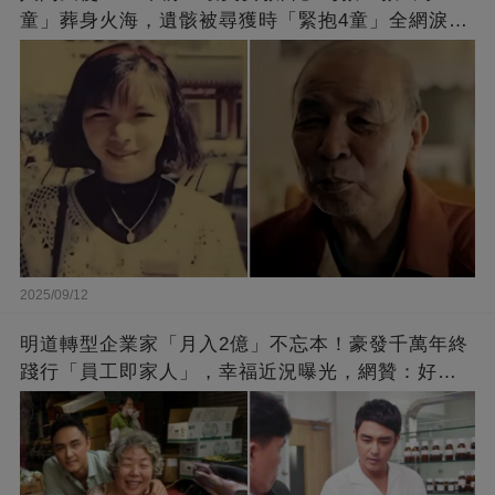
童」葬身火海，遺骸被尋獲時「緊抱4童」全網淚
崩：真正的英雄不該被遺忘
2025/09/12
明道轉型企業家「月入2億」不忘本！豪發千萬年終
踐行「員工即家人」，幸福近況曝光，網贊：好老
闆的福報