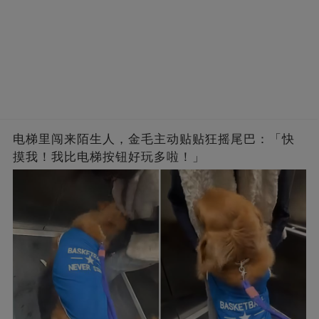
电梯里闯来陌生人，金毛主动贴贴狂摇尾巴：「快
摸我！我比电梯按钮好玩多啦！」