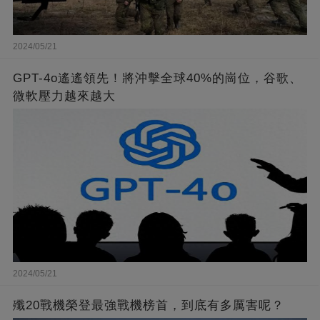
2024/05/21
GPT-4o遙遙領先！將沖擊全球40%的崗位，谷歌、
微軟壓力越來越大
2024/05/21
殲20戰機榮登最強戰機榜首，到底有多厲害呢？