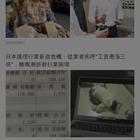
2025/09/07
日本護理行業薪資危機：從業者疾呼"工資應漲三
倍"，離職潮折射行業困境