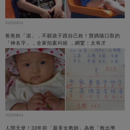
2025/09/14
爸爸姓「滾」，不願孩子跟自己姓！寶媽隨口取的
「神名字」，全家拍案叫絕 ，網驚：太有才
2025/09/14
人間天使！33年前「最美女教師」為救「救出學