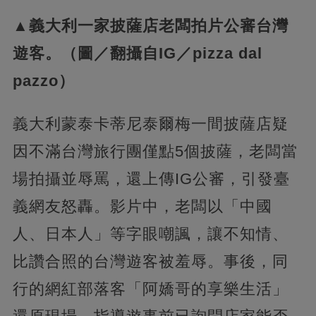
▲義大利一家披薩店老闆拍片公審台灣
遊客。（圖／翻攝自IG／pizza dal
pazzo）
義大利蒙泰卡蒂尼泰爾梅一間披薩店疑
因不滿台灣旅行團僅點5個披薩，老闆當
場拍攝並辱罵，還上傳IG公審，引發臺
義網友怒轟。影片中，老闆以「中國
人、日本人」等字眼嘲諷，讓不知情、
比讚合照的台灣遊客被羞辱。事後，同
行的網紅部落客「阿嬌哥的享樂生活」