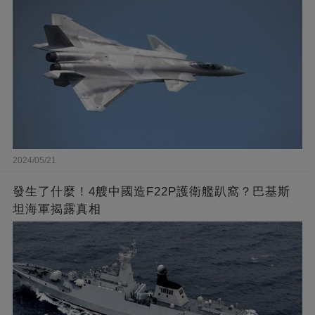
2024/05/21
發生了什麼！4艘中國造F22P護衛艦趴窩？巴基斯
坦海軍揭露真相