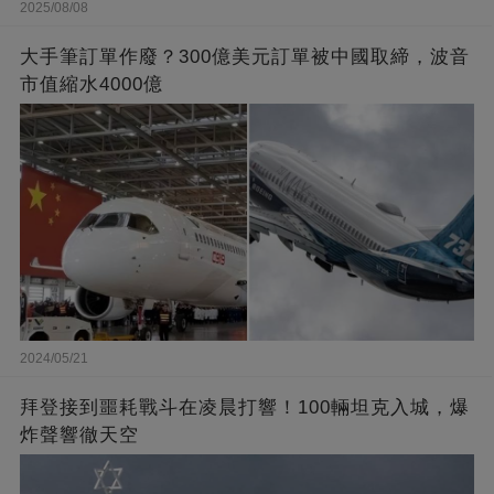
2025/08/08
大手筆訂單作廢？300億美元訂單被中國取締，波音
市值縮水4000億
2024/05/21
拜登接到噩耗戰斗在凌晨打響！100輛坦克入城，爆
炸聲響徹天空