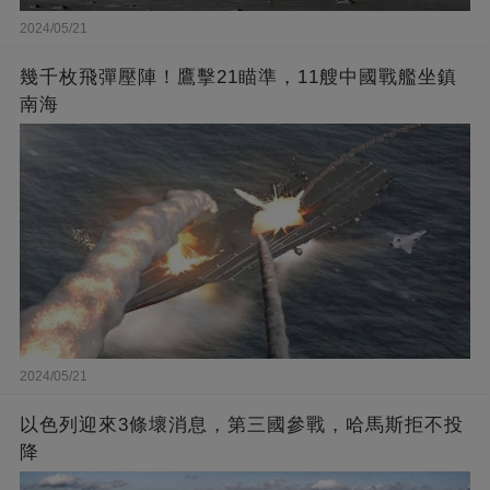
2024/05/21
幾千枚飛彈壓陣！鷹擊21瞄準，11艘中國戰艦坐鎮
南海
2024/05/21
以色列迎來3條壞消息，第三國參戰，哈馬斯拒不投
降