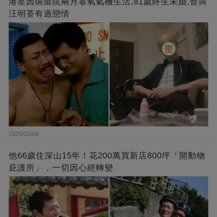
港星因病留院兩月靠氧氣機生活,81歲終生未婚,曾與
汪明荃有過戀情
2025/10/08
他66歲住深山15年！花200萬買新店800坪「開動物
庇護所」，一切因心經轉變