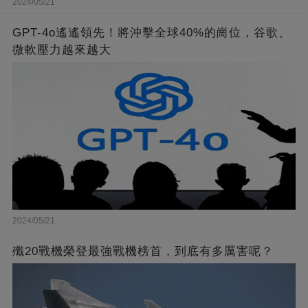
2024/05/21
GPT-4o遙遙領先！將沖擊全球40%的崗位，谷歌、
微軟壓力越來越大
2024/05/21
殲20戰機榮登最強戰機榜首，到底有多厲害呢？