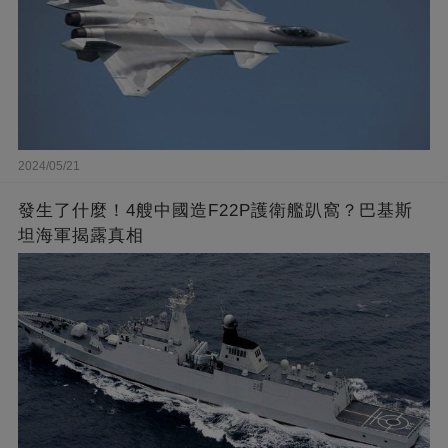
2024/05/21
發生了什麼！4艘中國造F22P護衛艦趴窩？巴基斯
坦海軍揭露真相