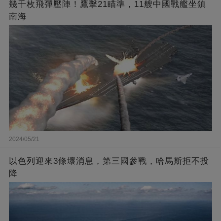
幾千枚飛彈壓陣！鷹擊21瞄準，11艘中國戰艦坐鎮
南海
2024/05/21
以色列迎來3條壞消息，第三國參戰，哈馬斯拒不投
降