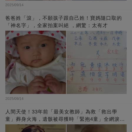
2025/09/14
爸爸姓「滾」，不願孩子跟自己姓！寶媽隨口取的
「神名字」，全家拍案叫絕 ，網驚：太有才
2025/09/14
人間天使！33年前「最美女教師」為救「救出學
童」葬身火海，遺骸被尋獲時「緊抱4童」全網淚
崩：真正的英雄不該被遺忘