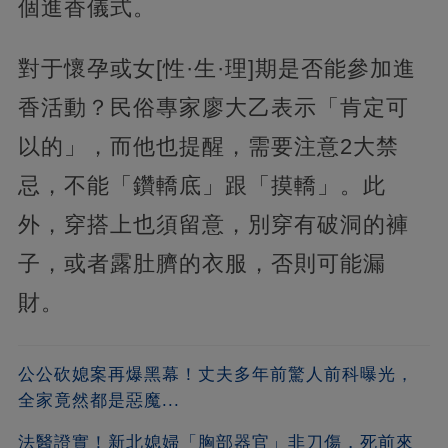
個進香儀式。
對于懷孕或女[性·生·理]期是否能參加進
香活動？民俗專家廖大乙表示「肯定可
以的」，而他也提醒，需要注意2大禁
忌，不能「鑽轎底」跟「摸轎」。此
外，穿搭上也須留意，別穿有破洞的褲
子，或者露肚臍的衣服，否則可能漏
財。
公公砍媳案再爆黑幕！丈夫多年前驚人前科曝光，
全家竟然都是惡魔...
法醫證實！新北媳婦「胸部器官」非刀傷，死前來