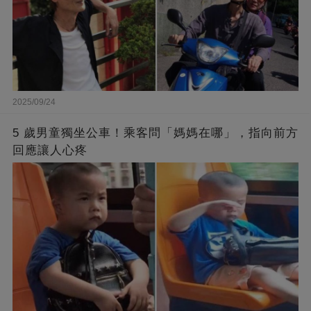
2025/09/24
5 歲男童獨坐公車！乘客問「媽媽在哪」，指向前方
回應讓人心疼