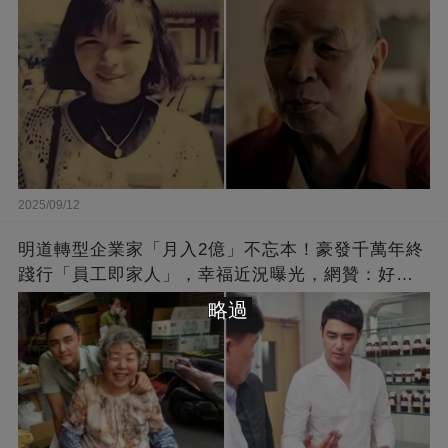
2025/09/12
明道轉型企業家「月入2億」不忘本！豪發千萬年終
踐行「員工即家人」，幸福近況曝光，網贊：好老
闆的福報
略過