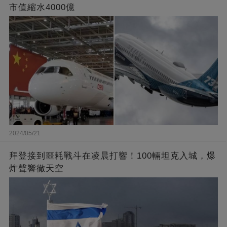
市值縮水4000億
2024/05/21
拜登接到噩耗戰斗在凌晨打響！100輛坦克入城，爆
炸聲響徹天空