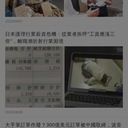
2025/09/07
日本護理行業薪資危機：從業者疾呼"工資應漲三
倍"，離職潮折射行業困境
2025/08/08
大手筆訂單作廢？300億美元訂單被中國取締，波音