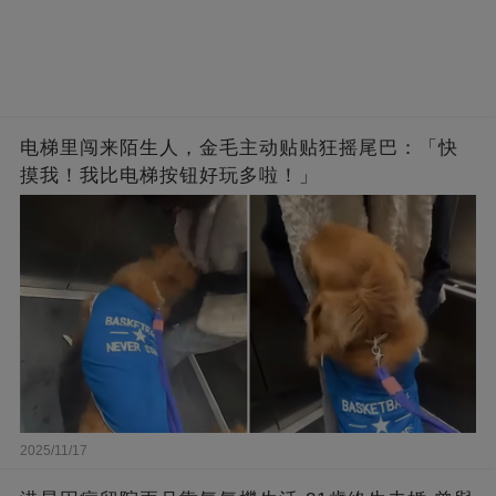
电梯里闯来陌生人，金毛主动贴贴狂摇尾巴：「快
摸我！我比电梯按钮好玩多啦！」
2025/11/17