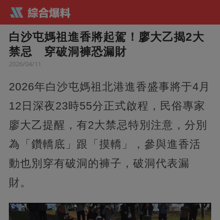
白沙屯媽祖進香將起駕！廖大乙揭2大
禁忌 穿破洞褲恐漏財
2026/04/11
2026年白沙屯媽祖北港進香盛事將于4月
12日深夜23時55分正式啟程，民俗專家
廖大乙提醒，有2大禁忌特別注意，分別
為「鑽轎底」跟「摸轎」，參與進香活
動也別穿有破洞的褲子，破洞代表漏
財。