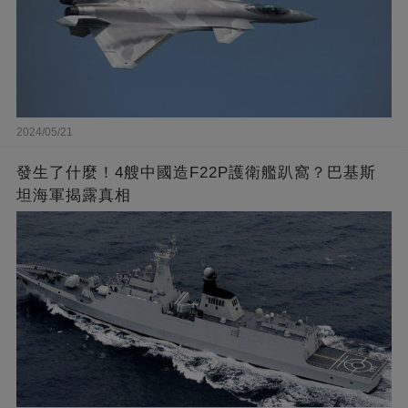
2024/05/21
發生了什麼！4艘中國造F22P護衛艦趴窩？巴基斯
坦海軍揭露真相