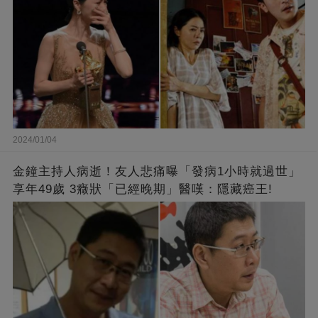
2024/01/04
金鐘主持人病逝！友人悲痛曝「發病1小時就過世」
享年49歲 3癥狀「已經晚期」醫嘆：隱藏癌王!