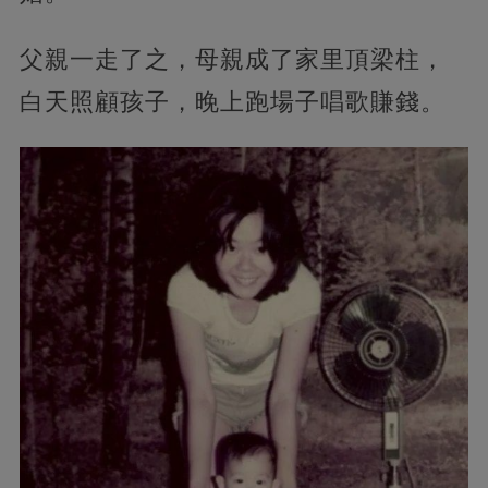
父親一走了之，母親成了家里頂梁柱，
白天照顧孩子，晚上跑場子唱歌賺錢。