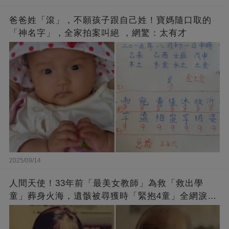
爸爸姓「滾」，不願孩子跟自己姓！寶媽隨口取的
「神名字」，全家拍案叫絕 ，網驚：太有才
2025/09/14
人間天使！33年前「最美女教師」為救「救出學
童」葬身火海，遺骸被尋獲時「緊抱4童」全網淚
崩：真正的英雄不該被遺忘