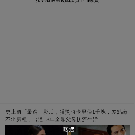
搶先看最新趣聞請贊下面專頁
史上稱「最窮」影后，獲獎時卡里僅1千塊，差點繳
不出房租，出道18年全靠父母接濟生活
略過