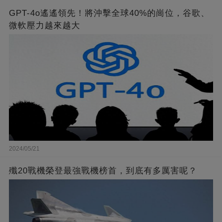
GPT-4o遙遙領先！將沖擊全球40%的崗位，谷歌、
微軟壓力越來越大
2024/05/21
殲20戰機榮登最強戰機榜首，到底有多厲害呢？