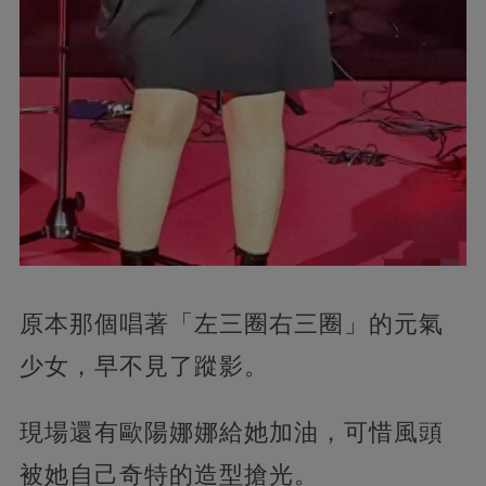
原本那個唱著「左三圈右三圈」的元氣
少女，早不見了蹤影。
現場還有歐陽娜娜給她加油，可惜風頭
被她自己奇特的造型搶光。