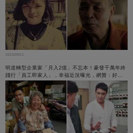
2025/09/12
明道轉型企業家「月入2億」不忘本！豪發千萬年終
踐行「員工即家人」，幸福近況曝光，網贊：好老
闆的福報