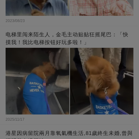
2023/08/23
电梯里闯来陌生人，金毛主动贴贴狂摇尾巴：「快
摸我！我比电梯按钮好玩多啦！」
2025/11/17
港星因病留院兩月靠氧氣機生活,81歲終生未婚,曾與