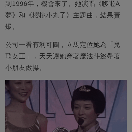
到1996年，機會來了。她演唱《哆啦A
夢》和《櫻桃小丸子》主題曲，結果賣
爆。
公司一看有利可圖，立馬定位她為「兒
歌女王」，天天讓她穿著魔法斗篷帶著
小朋友做操。