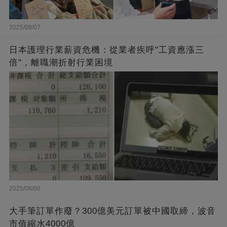
2025/09/07
日本護理行業薪資危機：從業者疾呼"工資應漲三
倍"，離職潮折射行業困境
2025/08/08
大手筆訂單作廢？300億美元訂單被中國取締，波音
市值縮水4000億