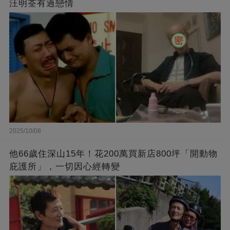
汪明荃有過戀情
2025/10/08
他66歲住深山15年！花200萬買新店800坪「開動物
庇護所」，一切因心經轉變