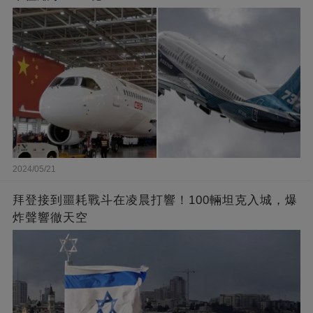
2024/05/21
拜登接到噩耗戰斗在凌晨打響！100輛坦克入城，爆
炸聲響徹天空