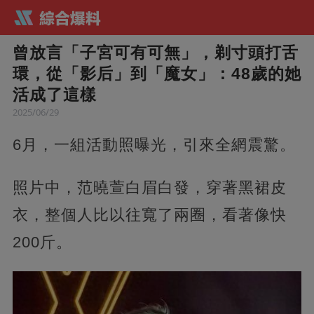
曾放言「子宮可有可無」，剃寸頭打舌
環，從「影后」到「魔女」：48歲的她
活成了這樣
2025/06/29
6月，一組活動照曝光，引來全網震驚。
照片中，范曉萱白眉白發，穿著黑裙皮
衣，整個人比以往寬了兩圈，看著像快
200斤。