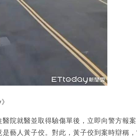
y》
往醫院就醫並取得驗傷單後，立即向警方報案
竟是藝人黃子佼。對此，黃子佼到案時辯稱，