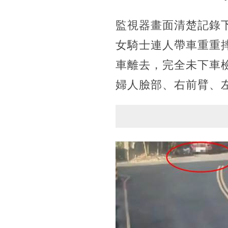
監視器畫面清楚記錄
女騎士連人帶車重重
車離去，完全未下車
婦人臉部、右前臂、