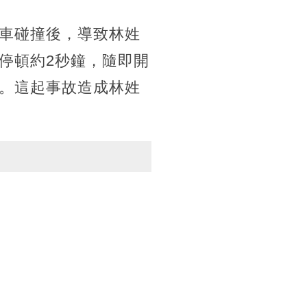
車碰撞後，導致林姓
停頓約2秒鐘，隨即開
。這起事故造成林姓