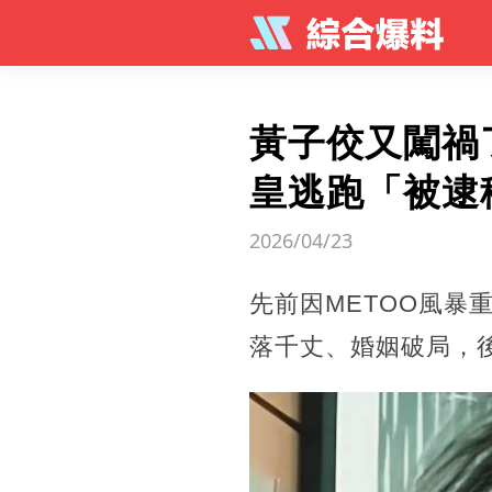
黃子佼又闖禍
皇逃跑「被逮
2026/04/23
先前因METOO風暴
落千丈、婚姻破局，