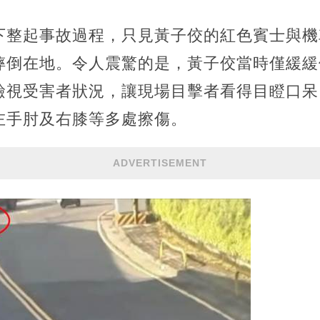
下整起事故過程，只見黃子佼的紅色賓士與機
摔倒在地。令人震驚的是，黃子佼當時僅緩緩
檢視受害者狀況，讓現場目擊者看得目瞪口呆
左手肘及右膝等多處擦傷。
ADVERTISEMENT