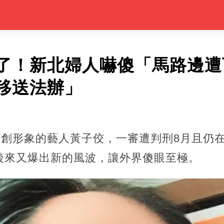
了！新北婦人嚇傻「馬路邊遭
移送法辦」
重創形象的藝人黃子佼，一審遭判刑8月且仍
後來又爆出新的風波，讓外界傻眼至極。