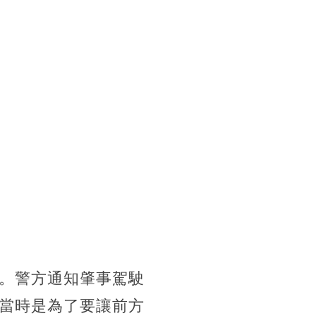
。警方通知肇事駕駛
當時是為了要讓前方