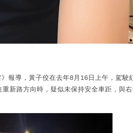
》
新聞雲》報導，黃子佼在去年8月16日上午，駕
往重新路方向時，疑似未保持安全車距，與右