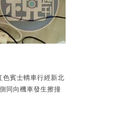
駛紅色賓士轎車行經新北
側同向機車發生擦撞