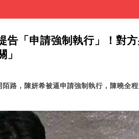
提告「申請強制執行」！對方
關」
同陌路，陳妍希被逼申請強制執行，陳曉全程