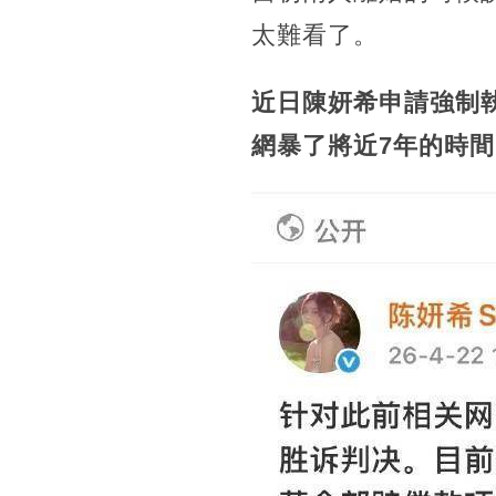
太難看了。
近日陳妍希申請強制
網暴了將近7年的時間