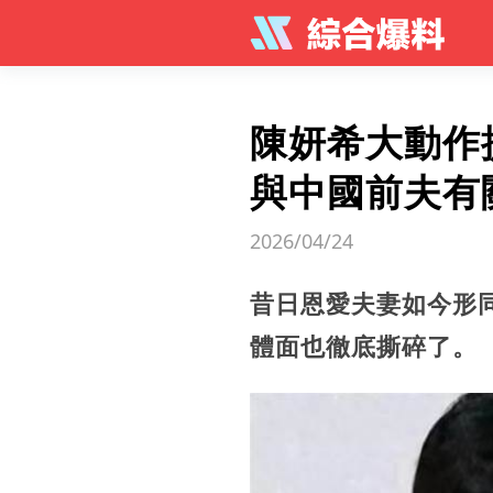
陳妍希大動作
與中國前夫有
2026/04/24
昔日恩愛夫妻如今形
體面也徹底撕碎了。