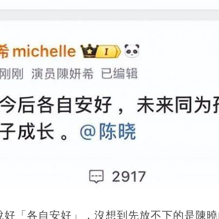
說好「各自安好」，沒想到先放不下的是陳曉