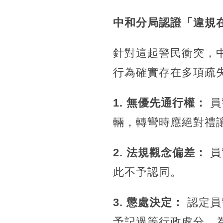
中和分局認證「違規
針對這起警民衝突，
行為確實存在多項疏
1. 無優先通行權：
員
輛，轉彎時應絕對禮
2. 法規觀念偏差：
員
此不予認同。
3. 懲處決定：
認定員
予記過等行政處分，