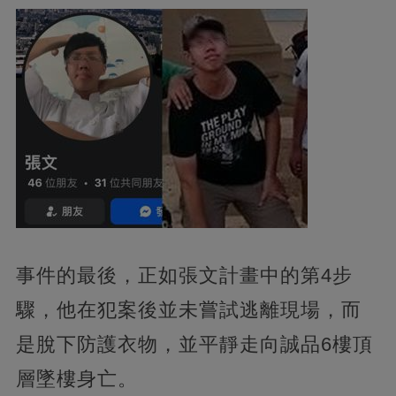
事件的最後，正如張文計畫中的第4步
驟，他在犯案後並未嘗試逃離現場，而
是脫下防護衣物，並平靜走向誠品6樓頂
層墜樓身亡。