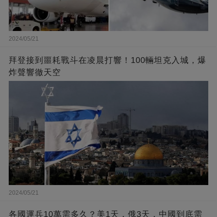
2024/05/21
拜登接到噩耗戰斗在凌晨打響！100輛坦克入城，爆
炸聲響徹天空
2024/05/21
各國運兵10萬需多久？美1天，俄3天，中國到底需