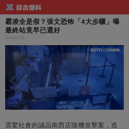
霸凌全是假？張文恐怖「4大步驟」曝
最終站竟早已選好
2026/01/02
震驚社會的誠品南西店隨機攻擊案，造