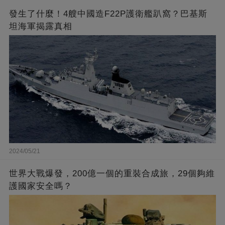
發生了什麼！4艘中國造F22P護衛艦趴窩？巴基斯
坦海軍揭露真相
2024/05/21
世界大戰爆發，200億一個的重裝合成旅，29個夠維
護國家安全嗎？