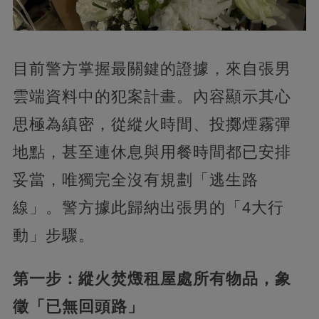
目前警方掌握最關鍵的證據，來自張男
雲端資料中的犯案計畫。內容顯示其心
思極為縝密，從縱火時間、投擲煙霧彈
地點，甚至連休息與用餐時間都已安排
妥當，唯獨完全沒有規劃「逃生路
線」。警方據此歸納出張男的「4大行
動」步驟。
第一步：縱火焚燬租屋處所有物品，象
徵「已無回頭路」