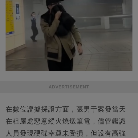
ADVERTISEMENT
在數位證據採證方面，張男于案發當天
在租屋處惡意縱火燒燬筆電，儘管鑑識
人員發現硬碟幸運未受損，但設有高強