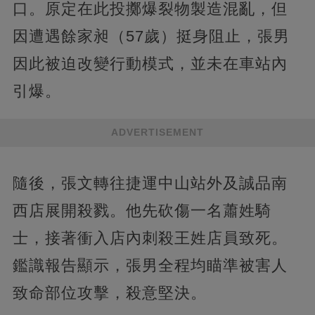
口。原定在此投擲爆裂物製造混亂，但
因遭遇餘家昶（57歲）挺身阻止，張男
因此被迫改變行動模式，並未在車站內
引爆。
ADVERTISEMENT
隨後，張文轉往捷運中山站外及誠品南
西店展開殺戮。他先砍傷一名蕭姓騎
士，接著衝入店內刺殺王姓店員致死。
鑑識報告顯示，張男全程均瞄準被害人
致命部位攻擊，殺意堅決。