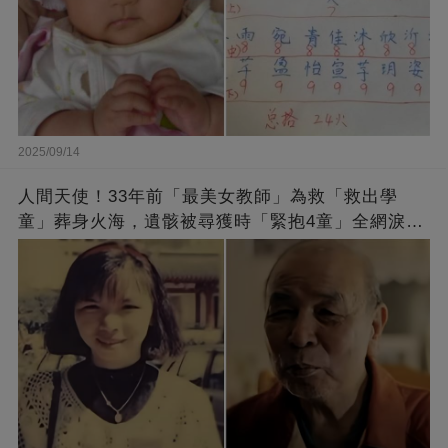
2025/09/14
人間天使！33年前「最美女教師」為救「救出學
童」葬身火海，遺骸被尋獲時「緊抱4童」全網淚
崩：真正的英雄不該被遺忘