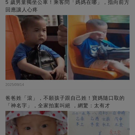
5 歲男童獨坐公車！乘客問「媽媽在哪」，指向前方
回應讓人心疼
2025/09/14
爸爸姓「滾」，不願孩子跟自己姓！寶媽隨口取的
「神名字」，全家拍案叫絕 ，網驚：太有才