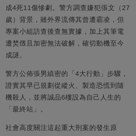
成4死11傷慘劇。警方調查嫌犯張文（27
歲）背景，雖外界流傳其曾遭霸凌，但
專案小組訪查後查無實據，加上其筆電
遭焚燬且加密無法破解，確切動機至今
成謎。
警方公佈張男縝密的「4大行動」步驟，
證實其早已規劃從縱火、製造恐慌到隨
機殺人，並將誠品6樓設為自己人生的
「最終站」。
社會高度關注這起重大刑案的發生原