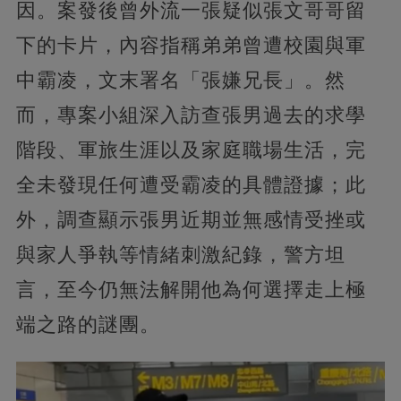
因。案發後曾外流一張疑似張文哥哥留
下的卡片，內容指稱弟弟曾遭校園與軍
中霸凌，文末署名「張嫌兄長」。然
而，專案小組深入訪查張男過去的求學
階段、軍旅生涯以及家庭職場生活，完
全未發現任何遭受霸凌的具體證據；此
外，調查顯示張男近期並無感情受挫或
與家人爭執等情緒刺激紀錄，警方坦
言，至今仍無法解開他為何選擇走上極
端之路的謎團。