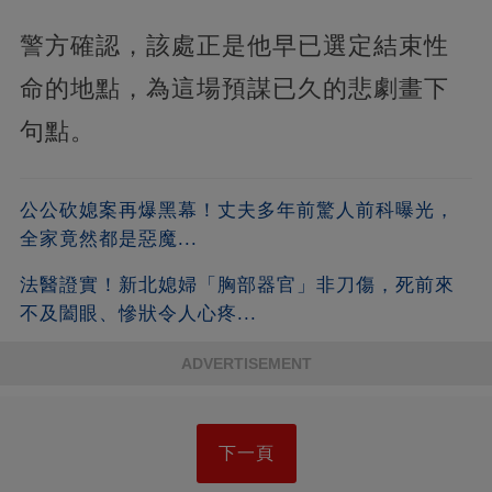
警方確認，該處正是他早已選定結束性
命的地點，為這場預謀已久的悲劇畫下
句點。
公公砍媳案再爆黑幕！丈夫多年前驚人前科曝光，
全家竟然都是惡魔...
法醫證實！新北媳婦「胸部器官」非刀傷，死前來
不及闔眼、慘狀令人心疼...
ADVERTISEMENT
下一頁