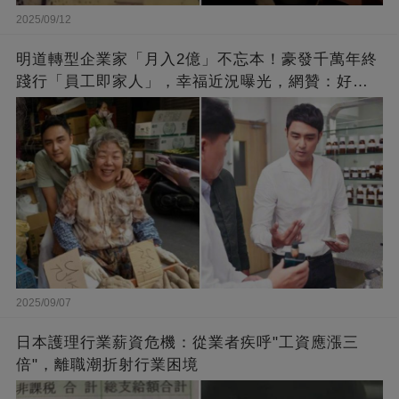
2025/09/12
明道轉型企業家「月入2億」不忘本！豪發千萬年終
踐行「員工即家人」，幸福近況曝光，網贊：好老
闆的福報
2025/09/07
日本護理行業薪資危機：從業者疾呼"工資應漲三
倍"，離職潮折射行業困境