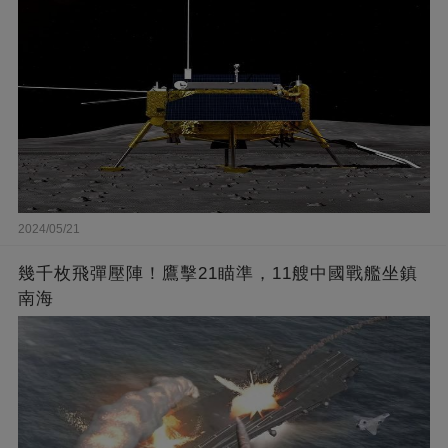
2024/05/21
幾千枚飛彈壓陣！鷹擊21瞄準，11艘中國戰艦坐鎮
南海