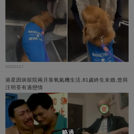
2025/11/17
港星因病留院兩月靠氧氣機生活,81歲終生未婚,曾與
汪明荃有過戀情
略過