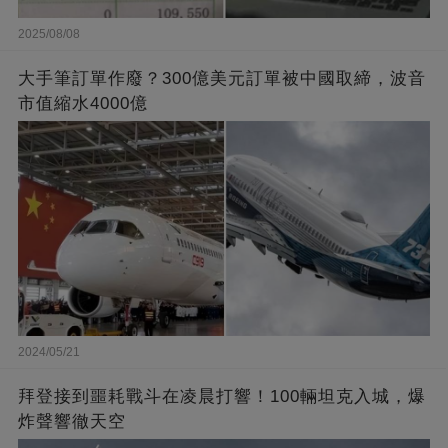
2025/08/08
大手筆訂單作廢？300億美元訂單被中國取締，波音
市值縮水4000億
2024/05/21
拜登接到噩耗戰斗在凌晨打響！100輛坦克入城，爆
炸聲響徹天空