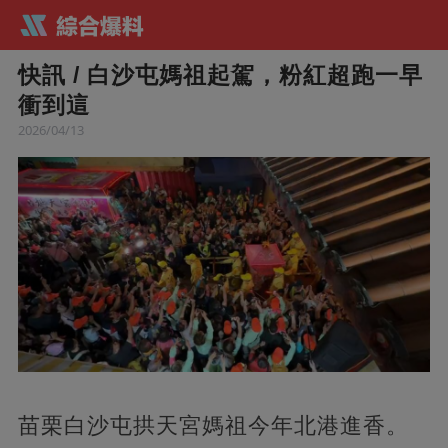
快訊 / 白沙屯媽祖起駕，粉紅超跑一早
衝到這
2026/04/13
苗栗白沙屯拱天宮媽祖今年北港進香。