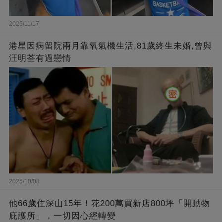
2025/11/17
港星因病留院兩月靠氧氣機生活,81歲終生未婚,曾與
汪明荃有過戀情
2025/10/08
他66歲住深山15年！花200萬買新店800坪「開動物
庇護所」，一切因心經轉變