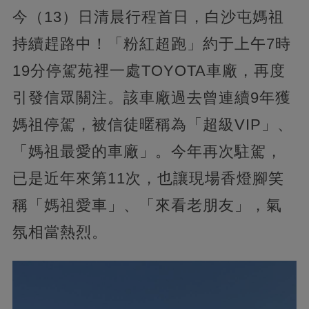
今（13）日清晨行程首日，白沙屯媽祖
持續趕路中！「粉紅超跑」約于上午7時
19分停駕苑裡一處TOYOTA車廠，再度
引發信眾關注。該車廠過去曾連續9年獲
媽祖停駕，被信徒暱稱為「超級VIP」、
「媽祖最愛的車廠」。今年再次駐駕，
已是近年來第11次，也讓現場香燈腳笑
稱「媽祖愛車」、「來看老朋友」，氣
氛相當熱烈。