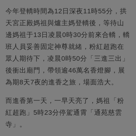
今年登轎時間為12日深夜11時55分，拱
天宮正殿媽祖與爐主媽登轎後，等待山
邊媽祖于13日凌晨0時30分前來合轎，轎
班人員妥善固定神尊就緒，粉紅超跑在
眾人期待下，凌晨0時50分「三進三出」
後衝出廟門，帶領逾46萬名香燈腳，展
為期8天7夜的進香之旅，場面浩大。
而進香第一天，一早天亮了，媽祖「粉
紅超跑」5時23分停駕通霄「通苑慈雲
寺」。