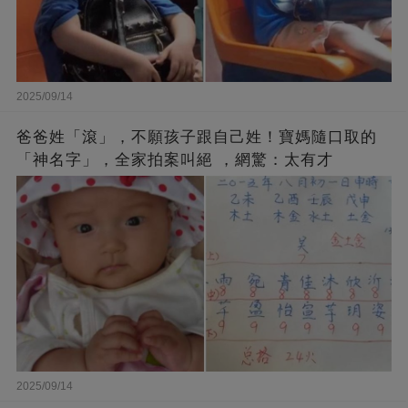
2025/09/14
爸爸姓「滾」，不願孩子跟自己姓！寶媽隨口取的
「神名字」，全家拍案叫絕 ，網驚：太有才
2025/09/14