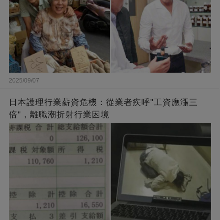
2025/09/07
日本護理行業薪資危機：從業者疾呼"工資應漲三
倍"，離職潮折射行業困境