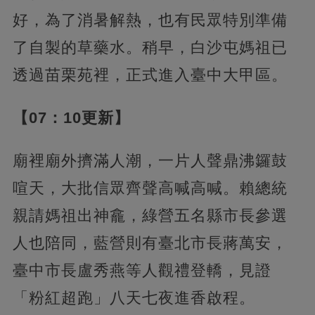
好，為了消暑解熱，也有民眾特別準備
了自製的草藥水。稍早，白沙屯媽祖已
透過苗栗苑裡，正式進入臺中大甲區。
【07：10更新】
廟裡廟外擠滿人潮，一片人聲鼎沸鑼鼓
喧天，大批信眾齊聲高喊高喊。賴總統
親請媽祖出神龕，綠營五名縣市長參選
人也陪同，藍營則有臺北市長蔣萬安，
臺中市長盧秀燕等人觀禮登轎，見證
「粉紅超跑」八天七夜進香啟程。