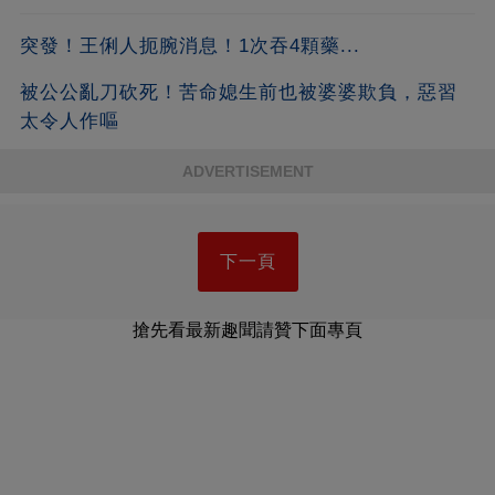
突發！王俐人扼腕消息！1次吞4顆藥...
被公公亂刀砍死！苦命媳生前也被婆婆欺負，惡習
太令人作嘔
ADVERTISEMENT
下一頁
搶先看最新趣聞請贊下面專頁