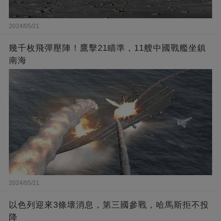
2024/05/21
幾千枚飛彈壓陣！鷹擊21瞄準，11艘中國戰艦坐鎮
南海
2024/05/21
以色列迎來3條壞消息，第三國參戰，哈馬斯拒不投
降