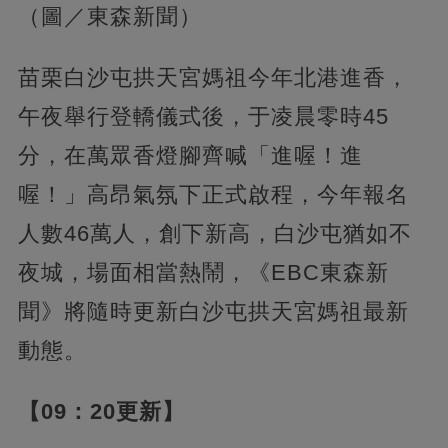
（圖／東森新聞）
苗栗白沙屯拱天宮媽祖今年北港進香，
午夜舉行登轎儀式後，于凌晨零時45
分，在萬眾香燈腳齊喊「進喔！進
喔！」高昂氣氛下正式啟程，今年報名
人數46萬人，創下新高，白沙屯猶如不
夜城，場面相當熱鬧，《EBC東森新
聞》將隨時更新白沙屯拱天宮媽祖最新
動態。
【09：20更新】