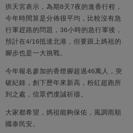
拱天宮表示，為期8天7夜的進香行程，
今年時間算是分佈很平均，比較沒有急
行軍趕路的問題，36小時的急行軍後，
預計在4/16抵達北港，但要跟上媽祖的
腳步也是一大挑戰。
今年報名參加的香燈腳超過46萬人，突
破紀錄，創下歷年來新高，粉紅超跑所
到之處，信眾們虔誠祈禱。
大家都希望，媽祖能夠保佑，風調雨順
國泰民安。