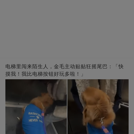
电梯里闯来陌生人，金毛主动贴贴狂摇尾巴：「快
摸我！我比电梯按钮好玩多啦！」