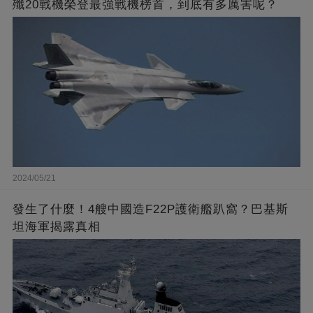
殲20戰機榮登最強戰機榜首，到底有多厲害呢？
2024/05/21
發生了什麼！4艘中國造F22P護衛艦趴窩？巴基斯
坦海軍揭露真相