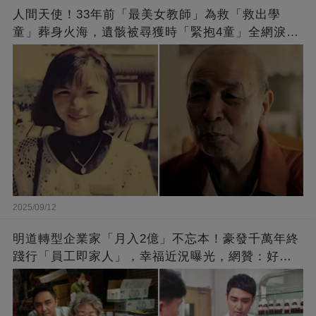
人間天使！33年前「最美女教師」為救「救出學
童」葬身火海，遺骸被尋獲時「緊抱4童」全網淚
崩：真正的英雄不該被遺忘
2025/09/12
明道轉型企業家「月入2億」不忘本！豪發千萬年終
踐行「員工即家人」，幸福近況曝光，網贊：好老
闆的福報