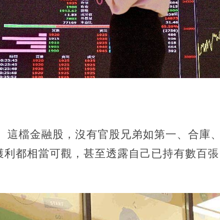
4）這檔金融股，沒有官股兄弟如第一、合庫
獲利都相當可觀，甚至透露自己已持有數百張