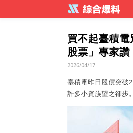
買不起臺積電別
股票」專家讚
2026/04/17
臺積電昨日股價突破2
許多小資族望之卻步