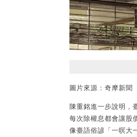
圖片來源：奇摩新聞
陳重銘進一步說明，
每次除權息都會讓股
像臺語俗諺「一暝大一