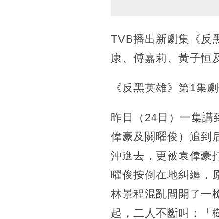
TVB播出新劇集《
康、傅嘉莉、黃子恒
《反黑英雄》第1集
昨日（24日）一集
偉豪及關曜俊）追到
沖進去，更被袁偉豪
曜俊按倒在地糾纏，
林景程混亂間開了一
起，二人不斷叫：「