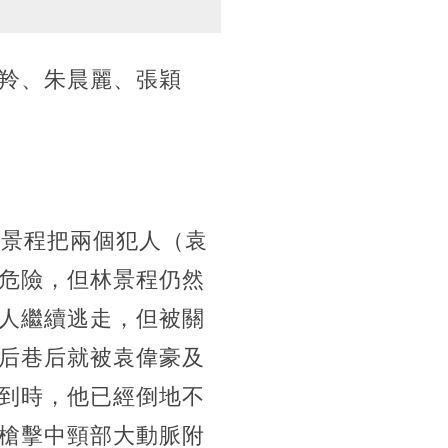
子羚、朱晨麗、張穎
林景程把兩個犯人（袁
危險，但林景程仍然
人繼續逃走，但被關
后巷后就被袁偉豪及
到時，他已經倒地不
槍擊中頸部大動脈附