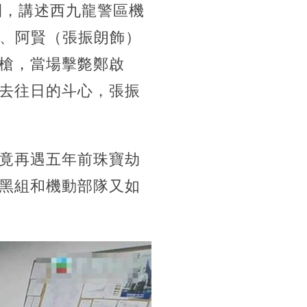
開，講述西九龍警區機
）、阿賢（張振朗飾）
槍，當場擊斃鄭啟
去往日的斗心，張振
竟再遇五年前珠寶劫
黑組和機動部隊又如