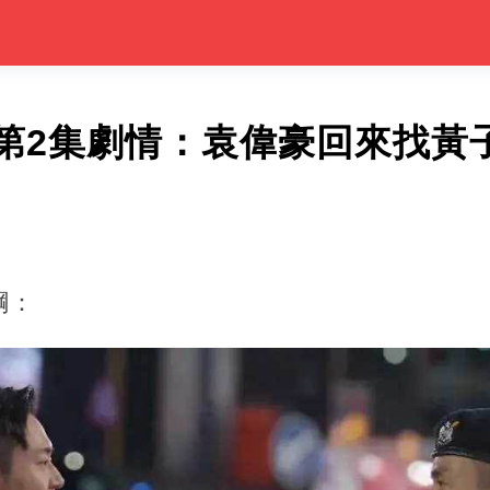
第2集劇情：袁偉豪回來找黃
綱：