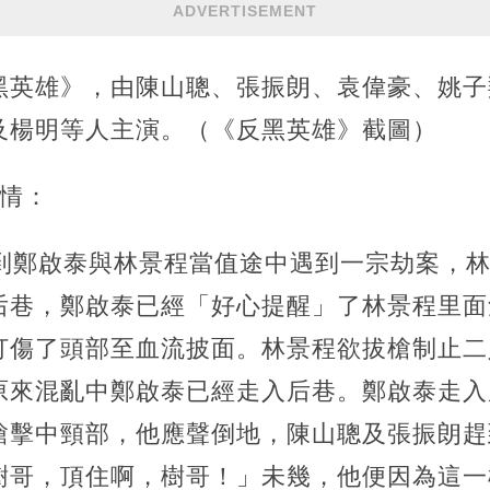
ADVERTISEMENT
反黑英雄》，由陳山聰、張振朗、袁偉豪、姚
及楊明等人主演。（《反黑英雄》截圖）
劇情：
講到鄭啟泰與林景程當值途中遇到一宗劫案，
后巷，鄭啟泰已經「好心提醒」了林景程里面
打傷了頭部至血流披面。林景程欲拔槍制止二
原來混亂中鄭啟泰已經走入后巷。鄭啟泰走入
槍擊中頸部，他應聲倒地，陳山聰及張振朗趕
樹哥，頂住啊，樹哥！」未幾，他便因為這一