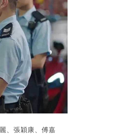
晨麗、張穎康、傅嘉