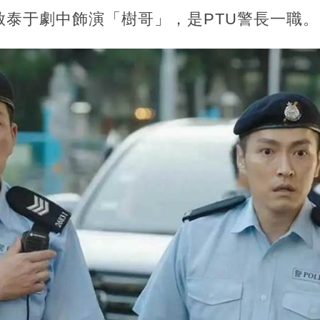
啟泰于劇中飾演「樹哥」，是PTU警長一職。