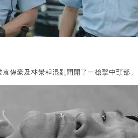
）
被袁偉豪及林景程混亂間開了一槍擊中頸部。