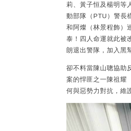
莉、黃子恒及楊明等人
動部隊（PTU）警
和阿燦（林景程飾）
泰！四人命運就此被
朗退出警隊，加入黑
卻不料當陳山聰協助
案的悍匪之一陳祖耀
何與惡勢力對抗，維