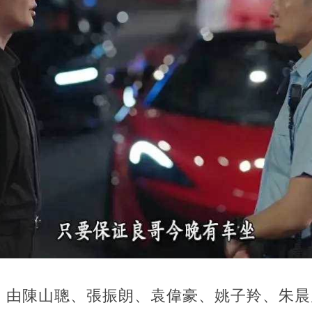
雄》由陳山聰、張振朗、袁偉豪、姚子羚、朱