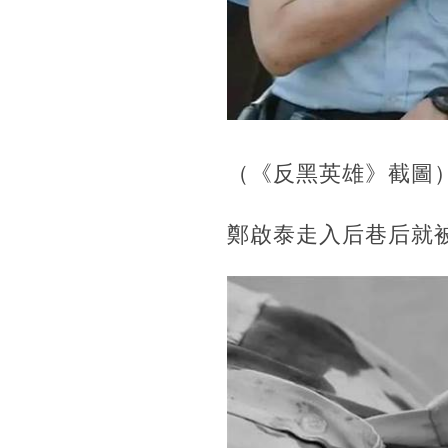
（《反黑英雄》截圖
鄭啟泰走入后巷后就