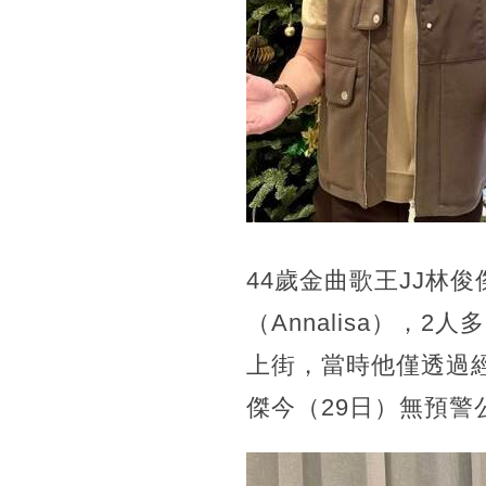
44歲金曲歌王JJ林
（Annalisa）
上街，當時他僅透過
傑今（29日）無預