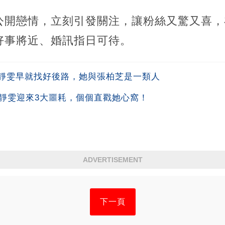
公開戀情，立刻引發關注，讓粉絲又驚又喜，
好事將近、婚訊指日可待。
靜雯早就找好後路，她與張柏芝是一類人
賈靜雯迎來3大噩耗，個個直戳她心窩！
ADVERTISEMENT
下一頁