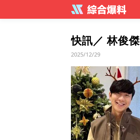
快訊／ 林俊
2025/12/29