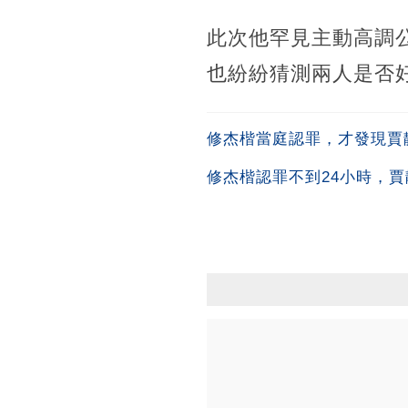
此次他罕見主動高調
也紛紛猜測兩人是否
修杰楷當庭認罪，才發現賈
修杰楷認罪不到24小時，