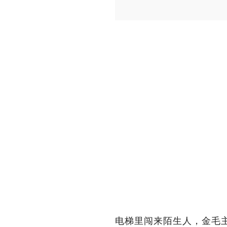
电梯里闯来陌生人，金毛