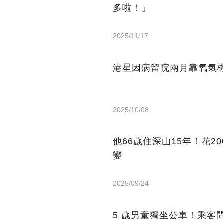
多啦！」
2025/11/17
港星因病留院兩月靠氧氣機
2025/10/08
他66歲住深山15年！花2
變
2025/09/24
5 歲男童獨坐公車！乘客