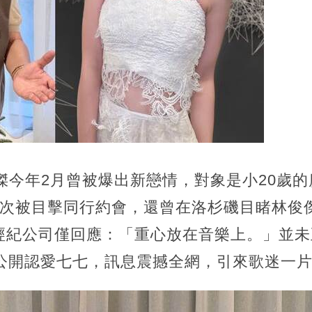
俊傑今年2月曾被爆出新戀情，對象是小20歲
，2人多次被目擊同行約會，還曾在洛杉磯目睹林
經紀公司僅回應：「重心放在音樂上。」並未
警公開認愛七七，訊息震撼全網，引來歌迷一