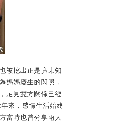
也被挖出正是廣東知
為媽媽慶生的閃照，
，足見雙方關係已經
2年來，感情生活始終
方當時也曾分享兩人