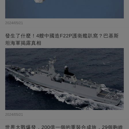
2024/05/21
發生了什麼！4艘中國造F22P護衛艦趴窩？巴基斯
坦海軍揭露真相
2024/05/21
世界大戰爆發，200億一個的重裝合成旅，29個夠維