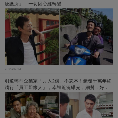
庇護所」，一切因心經轉變
2025/09/24
明道轉型企業家「月入2億」不忘本！豪發千萬年終
踐行「員工即家人」，幸福近況曝光，網贊：好老
闆的福報