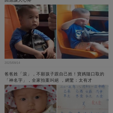
回應讓人心疼
2025/09/14
爸爸姓「滾」，不願孩子跟自己姓！寶媽隨口取的
「神名字」，全家拍案叫絕 ，網驚：太有才