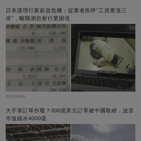
日本護理行業薪資危機：從業者疾呼"工資應漲三
倍"，離職潮折射行業困境
2025/08/08
大手筆訂單作廢？300億美元訂單被中國取締，波音
市值縮水4000億