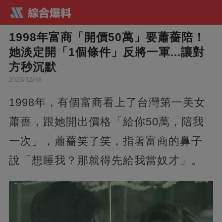
1998年富商「開價50萬」要蕭薔陪！
她淡定開「1個條件」反將一軍...讓對
方秒沉默
2025/12/16
1998年，有個富商看上了台灣第一美女
蕭薔，跟她開出價格「給你50萬，陪我
一次」，蕭薔笑了笑，指著富商的鼻子
說「想睡我？那就得先給我當奴才」。