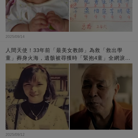
2025/09/14
人間天使！33年前「最美女教師」為救「救出學
童」葬身火海，遺骸被尋獲時「緊抱4童」全網淚
崩：真正的英雄不該被遺忘
2025/09/12