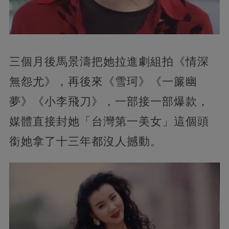
三個月後馬景濤把她拉進劇組拍《情深
無怨尤》，再後來《雪珂》《一簾幽
夢》《小李飛刀》，一部接一部爆款，
媒體直接封她「台灣第一美女」這個頭
銜她拿了十三年都沒人撼動。