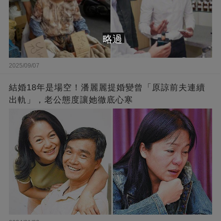
略過
2025/09/07
結婚18年是場空！潘麗麗提婚變曾「原諒前夫連續
出軌」，老公態度讓她徹底心寒