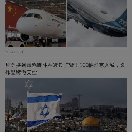
2024/05/21
拜登接到噩耗戰斗在凌晨打響！100輛坦克入城，爆
炸聲響徹天空