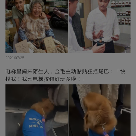
2021/07/25
电梯里闯来陌生人，金毛主动贴贴狂摇尾巴：「快
摸我！我比电梯按钮好玩多啦！」