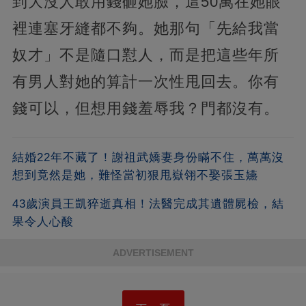
到大沒人敢用錢砸她臉，這50萬在她眼
裡連塞牙縫都不夠。她那句「先給我當
奴才」不是隨口懟人，而是把這些年所
有男人對她的算計一次性甩回去。你有
錢可以，但想用錢羞辱我？門都沒有。
結婚22年不藏了！謝祖武嬌妻身份瞞不住，萬萬沒
想到竟然是她，難怪當初狠甩嶽翎不娶張玉嬿
43歲演員王凱猝逝真相！法醫完成其遺體屍檢，結
果令人心酸
ADVERTISEMENT