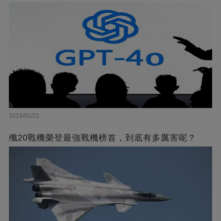
2024/05/21
殲20戰機榮登最強戰機榜首，到底有多厲害呢？