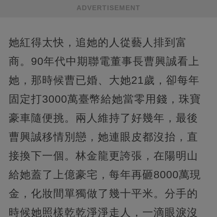
ADVERTISEMENT
她紅得太快，追她的人從藝人排到富
商。90年代中期聯電董事長曹興誠看上
她，那時候曹已婚、大她21歲，卻每年
固定打3000萬臺幣給她當零用錢，珠寶
豪車隨便挑。兩人維持了好幾年，最後
曹興誠移情別戀，她連眼皮都沒抬，直
接換下一個。林金龍更誇張，在陽明山
給她蓋了上億豪宅，每年再砸8000萬現
金，化妝間單獨做了幾十平米。分手的
時候她照樣乾乾淨淨走人，一滴眼淚沒