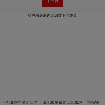
下一頁
搶先看最新趣聞請贊下面專頁
他66歲住深山15年！花200萬買新店800坪「開動物