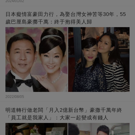
2024/01/02
日本癡情富豪田力行，為娶台灣女神苦等30年，55
歲巴厘島豪擲千萬：終于抱得美人歸
2022/08/05
明道轉行做老闆「月入2億新台幣」豪撒千萬年終
「員工就是我家人」：大家一起變成有錢人