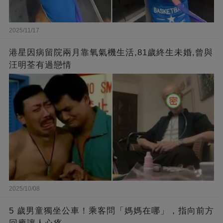
2025/11/17
港星因病留院兩月靠氧氣機生活,81歲終生未婚,曾與
汪明荃有過戀情
2025/10/08
5 歲男童獨坐公車！乘客問「媽媽在哪」，指向前方