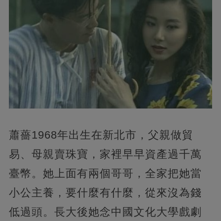
蕭薔1968年出生在新北市，父親做貿
易、母親賣珠寶，家裡早早資產過千萬
臺幣。她上面有兩個哥哥，全家把她當
小公主養，要什麼有什麼，從來沒為錢
低過頭。長大後她念中國文化大學戲劇