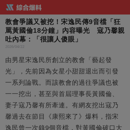
教會爭議又被挖！宋逸民傳9音檔「狂
罵黃國倫18分鐘」內容曝光 寇乃馨親
吐內幕：「很讓人傻眼」
2026/04/22
由男星宋逸民所創立的教會「藝起發
光」，先前因為女星小甜甜退出而引發
一系列論戰。而該教會的過往爭議也被
一一挖出，甚至與首屆理事長黃國倫、
妻子寇乃馨有所牽連。有網友挖出寇乃
馨過去在節目《康熙來了》爆料，指宋
逸民曾一次錄9個音檔，對黃國倫破口大