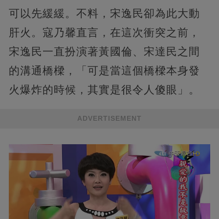
可以先緩緩。不料，宋逸民卻為此大動
肝火。寇乃馨直言，在這次衝突之前，
宋逸民一直扮演著黃國倫、宋達民之間
的溝通橋樑，「可是當這個橋樑本身發
火爆炸的時候，其實是很令人傻眼」。
ADVERTISEMENT