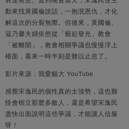
表達善意。直到晚會當天，宋逸民便主
動來找黃國倫說話，一抱泯恩仇，才化
解這次的分裂無際。但後來，黃國倫、
寇乃馨夫婦依然從「藝起發光」教會
「被離開」，教會相關爭議也慢慢浮上
檯面，看來一時半刻是難以止息了。
影片來源：我愛貓大 YouTube
感覺宋逸民的個性真的太強勢，這也難
怪會樹立那麼多敵人，還是希望宋逸民
盡快出面說明這些爭議，才能讓人信服
呀！