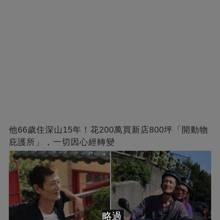
他66歲住深山15年！花200萬買新店800坪「開動物
庇護所」，一切因心經轉變
略過