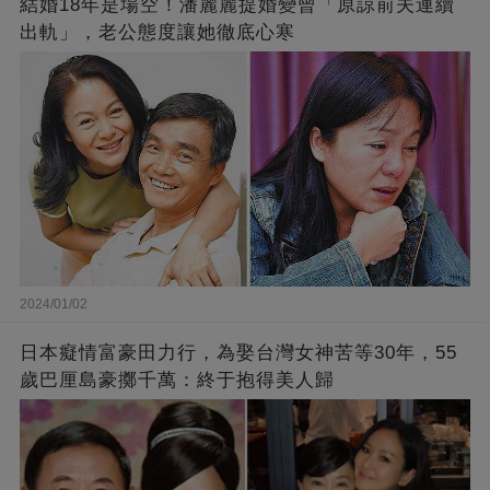
結婚18年是場空！潘麗麗提婚變曾「原諒前夫連續
出軌」，老公態度讓她徹底心寒
2024/01/02
日本癡情富豪田力行，為娶台灣女神苦等30年，55
歲巴厘島豪擲千萬：終于抱得美人歸