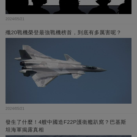
2024/05/21
殲20戰機榮登最強戰機榜首，到底有多厲害呢？
2024/05/21
發生了什麼！4艘中國造F22P護衛艦趴窩？巴基斯
坦海軍揭露真相