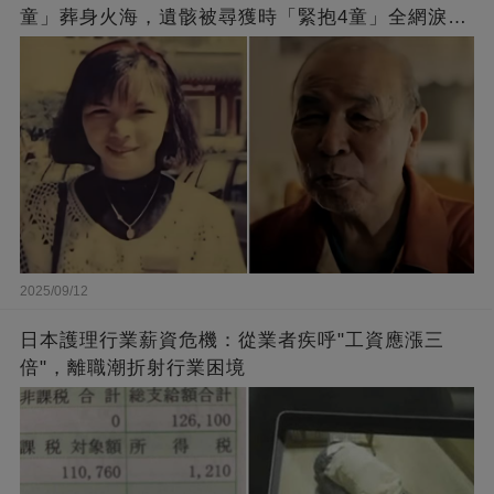
童」葬身火海，遺骸被尋獲時「緊抱4童」全網淚
崩：真正的英雄不該被遺忘
2025/09/12
日本護理行業薪資危機：從業者疾呼"工資應漲三
倍"，離職潮折射行業困境