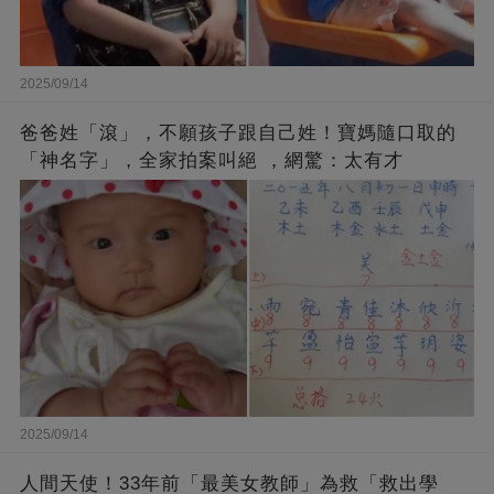
2025/09/14
爸爸姓「滾」，不願孩子跟自己姓！寶媽隨口取的
「神名字」，全家拍案叫絕 ，網驚：太有才
2025/09/14
人間天使！33年前「最美女教師」為救「救出學