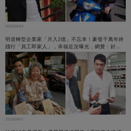
2025/09/24
明道轉型企業家「月入2億」不忘本！豪發千萬年終
踐行「員工即家人」，幸福近況曝光，網贊：好老
闆的福報
2025/09/07