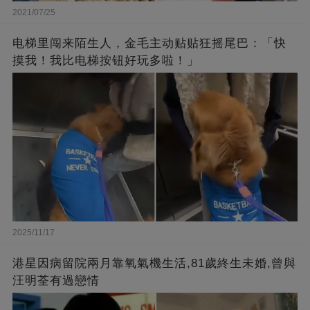
2021/07/25
电梯里闯来陌生人，金毛主动贴贴狂摇尾巴：「快
摸我！我比电梯按钮好玩多啦！」
2025/11/17
港星因病留院兩月靠氧氣機生活,81歲終生未婚,曾與
汪明荃有過戀情