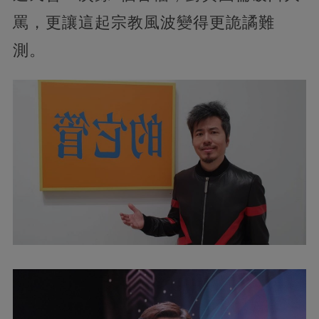
罵，更讓這起宗教風波變得更詭譎難
測。