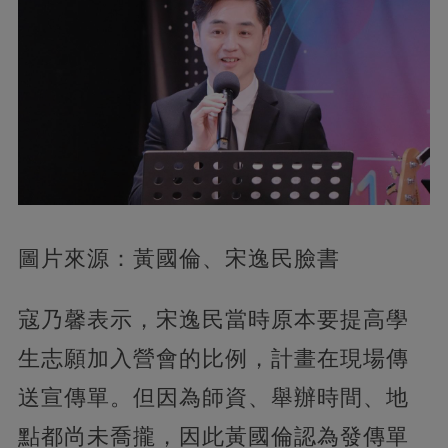
圖片來源：黃國倫、宋逸民臉書
寇乃馨表示，宋逸民當時原本要提高學
生志願加入營會的比例，計畫在現場傳
送宣傳單。但因為師資、舉辦時間、地
點都尚未喬攏，因此黃國倫認為發傳單