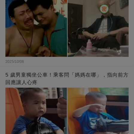
2025/10/08
5 歲男童獨坐公車！乘客問「媽媽在哪」，指向前方
回應讓人心疼