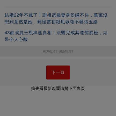
結婚22年不藏了！謝祖武嬌妻身份瞞不住，萬萬沒
想到竟然是她，難怪當初狠甩嶽翎不娶張玉嬿
43歲演員王凱猝逝真相！法醫完成其遺體屍檢，結
果令人心酸
ADVERTISEMENT
下一頁
搶先看最新趣聞請贊下面專頁