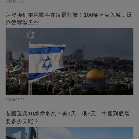
2024/05/21
拜登接到噩耗戰斗在凌晨打響！100輛坦克入城，爆
炸聲響徹天空
2024/05/21
各國運兵10萬需多久？美1天，俄3天，中國到底需
要多少天呢？