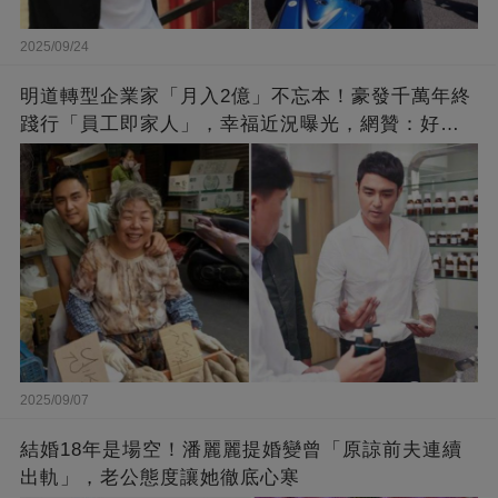
2025/09/24
明道轉型企業家「月入2億」不忘本！豪發千萬年終
踐行「員工即家人」，幸福近況曝光，網贊：好老
闆的福報
2025/09/07
結婚18年是場空！潘麗麗提婚變曾「原諒前夫連續
出軌」，老公態度讓她徹底心寒