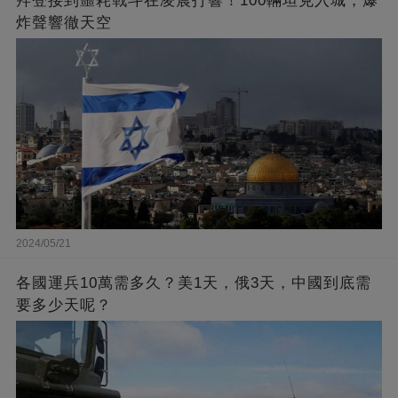
拜登接到噩耗戰斗在凌晨打響！100輛坦克入城，爆
炸聲響徹天空
2024/05/21
各國運兵10萬需多久？美1天，俄3天，中國到底需
要多少天呢？