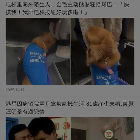
电梯里闯来陌生人，金毛主动贴贴狂摇尾巴：「快
摸我！我比电梯按钮好玩多啦！」
2025/11/17
港星因病留院兩月靠氧氣機生活,81歲終生未婚,曾與
汪明荃有過戀情