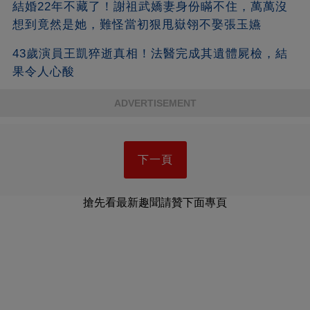
結婚22年不藏了！謝祖武嬌妻身份瞞不住，萬萬沒
想到竟然是她，難怪當初狠甩嶽翎不娶張玉嬿
43歲演員王凱猝逝真相！法醫完成其遺體屍檢，結
果令人心酸
ADVERTISEMENT
下一頁
搶先看最新趣聞請贊下面專頁