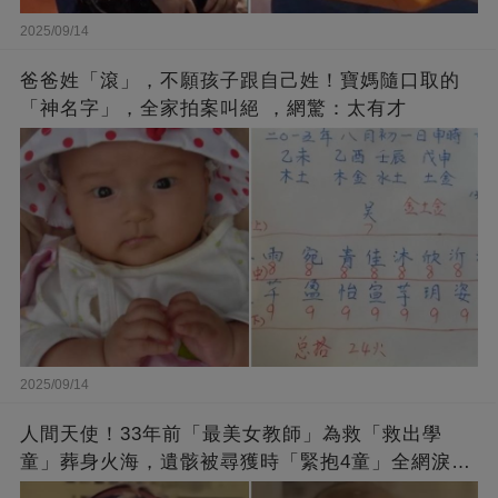
2025/09/14
爸爸姓「滾」，不願孩子跟自己姓！寶媽隨口取的
「神名字」，全家拍案叫絕 ，網驚：太有才
2025/09/14
人間天使！33年前「最美女教師」為救「救出學
童」葬身火海，遺骸被尋獲時「緊抱4童」全網淚
崩：真正的英雄不該被遺忘