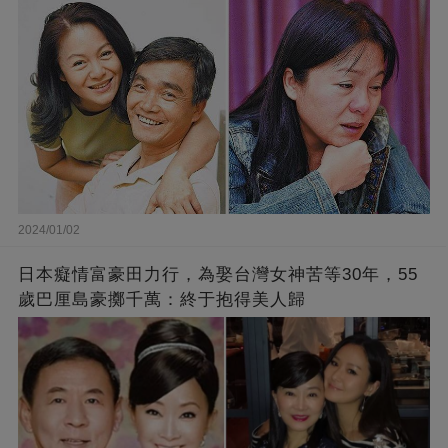
2024/01/02
日本癡情富豪田力行，為娶台灣女神苦等30年，55
歲巴厘島豪擲千萬：終于抱得美人歸