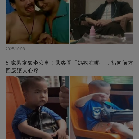
2025/10/08
5 歲男童獨坐公車！乘客問「媽媽在哪」，指向前方
回應讓人心疼