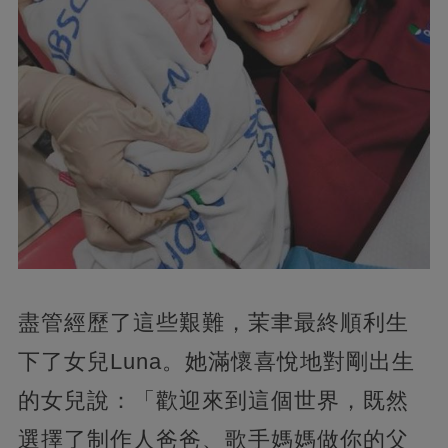
盡管經歷了這些艱難，茉聿最終順利生
下了女兒Luna。她滿懷喜悅地對剛出生
的女兒說：「歡迎來到這個世界，既然
選擇了制作人爸爸、歌手媽媽做你的父