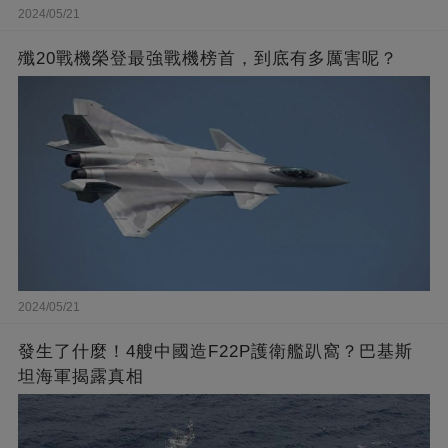
2024/05/21
殲20戰機榮登最強戰機榜首，到底有多厲害呢？
2024/05/21
發生了什麼！4艘中國造F22P護衛艦趴窩？巴基斯
坦海軍揭露真相