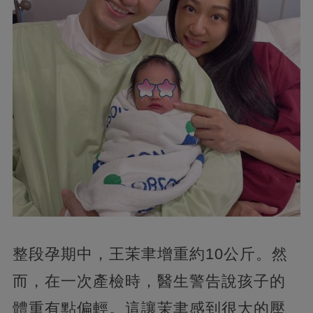
整段孕期中，王茉聿增重約10公斤。然
而，在一次產檢時，醫生警告說孩子的
體重有點偏輕。這讓茉聿感到很大的壓