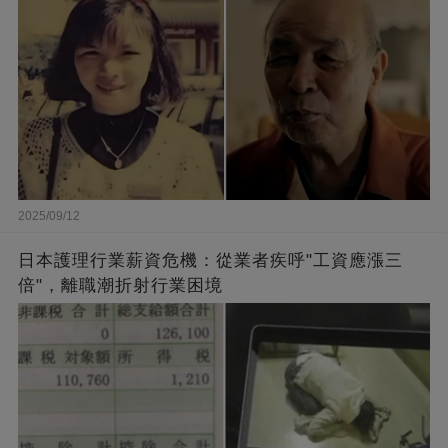
2025/09/12
日本護理行業薪資危機：從業者疾呼"工資應漲三
倍"，離職潮折射行業困境