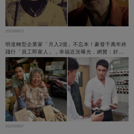
2025/09/12
明道轉型企業家「月入2億」不忘本！豪發千萬年終
踐行「員工即家人」，幸福近況曝光，網贊：好老
闆的福報
2025/09/07