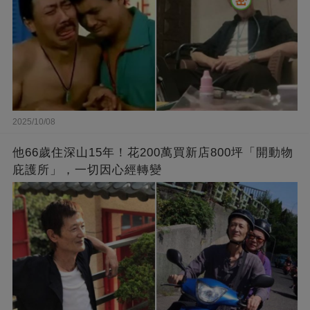
2025/10/08
他66歲住深山15年！花200萬買新店800坪「開動物
庇護所」，一切因心經轉變