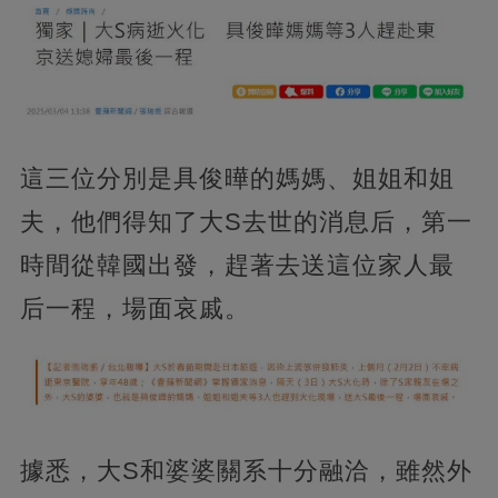
這三位分別是具俊曄的媽媽、姐姐和姐
夫，他們得知了大S去世的消息后，第一
時間從韓國出發，趕著去送這位家人最
后一程，場面哀戚。
據悉，大S和婆婆關系十分融洽，雖然外