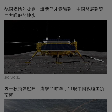
德國媒體的披露，讓我們才意識到，中國發展到讓
西方嘆服的地步
2024/05/21
幾千枚飛彈壓陣！鷹擊21瞄準，11艘中國戰艦坐鎮
南海