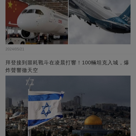
2024/05/21
拜登接到噩耗戰斗在凌晨打響！100輛坦克入城，爆
炸聲響徹天空