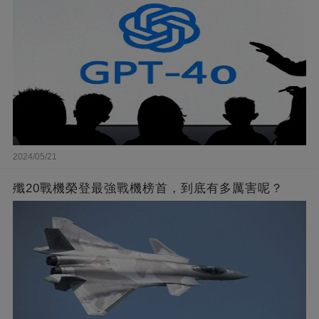
2024/05/21
殲20戰機榮登最強戰機榜首，到底有多厲害呢？