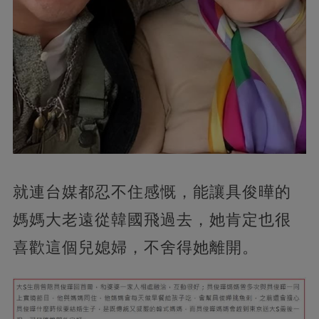
就連台媒都忍不住感慨，能讓具俊曄的
媽媽大老遠從韓國飛過去，她肯定也很
喜歡這個兒媳婦，不舍得她離開。