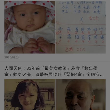
2025/09/14
人間天使！33年前「最美女教師」為救「救出學
童」葬身火海，遺骸被尋獲時「緊抱4童」全網淚
崩：真正的英雄不該被遺忘