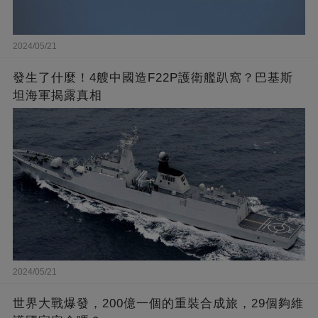
2024/05/21
發生了什麼！4艘中國造F22P護衛艦趴窩？巴基斯
坦海軍揭露真相
2024/05/21
世界大戰爆發，200億一個的重裝合成旅，29個夠維