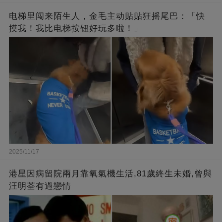
电梯里闯来陌生人，金毛主动贴贴狂摇尾巴：「快
摸我！我比电梯按钮好玩多啦！」
2025/11/17
港星因病留院兩月靠氧氣機生活,81歲終生未婚,曾與
汪明荃有過戀情