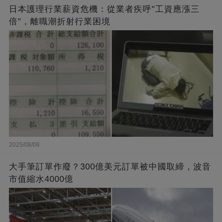
日本護理行業薪資危機：從業者疾呼"工資應漲三
倍"，離職潮折射行業困境
2025/08/08
大手筆訂單作廢？300億美元訂單被中國取締，波音
市值縮水4000億