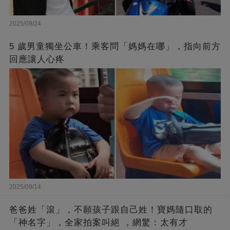
2025/09/24
5 歲男童獨坐公車！乘客問「媽媽在哪」，指向前方
回應讓人心疼
2025/09/14
爸爸姓「滾」，不願孩子跟自己姓！寶媽隨口取的
「神名字」，全家拍案叫絕 ，網驚：太有才