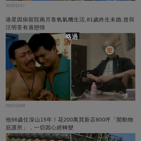
2025/11/17
港星因病留院兩月靠氧氣機生活,81歲終生未婚,曾與
汪明荃有過戀情
略過
2025/10/08
他66歲住深山15年！花200萬買新店800坪「開動物
庇護所」，一切因心經轉變