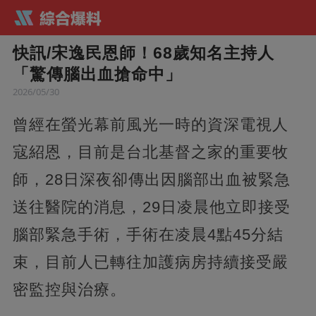
快訊/宋逸民恩師！68歲知名主持人
「驚傳腦出血搶命中」
2026/05/30
曾經在螢光幕前風光一時的資深電視人
寇紹恩，目前是台北基督之家的重要牧
師，28日深夜卻傳出因腦部出血被緊急
送往醫院的消息，29日凌晨他立即接受
腦部緊急手術，手術在凌晨4點45分結
束，目前人已轉往加護病房持續接受嚴
密監控與治療。