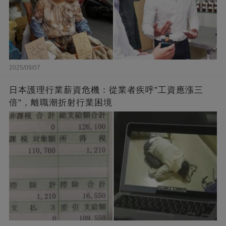
2025/09/07
日本護理行業薪資危機：從業者疾呼"工資應漲三
倍"，離職潮折射行業困境