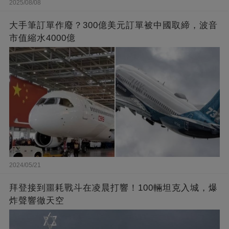
2025/08/08
大手筆訂單作廢？300億美元訂單被中國取締，波音
市值縮水4000億
2024/05/21
拜登接到噩耗戰斗在凌晨打響！100輛坦克入城，爆
炸聲響徹天空