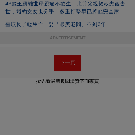
43歲王凱離世母親痛不欲生，此前父親叔叔先後去
世，婚約女友也分手，多重打擊早已將他完全壓
垮！
臺玻長子輕生亡！娶「最美老闆」不到2年
ADVERTISEMENT
下一頁
搶先看最新趣聞請贊下面專頁