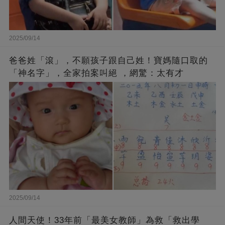
2025/09/14
爸爸姓「滾」，不願孩子跟自己姓！寶媽隨口取的
「神名字」，全家拍案叫絕 ，網驚：太有才
2025/09/14
人間天使！33年前「最美女教師」為救「救出學