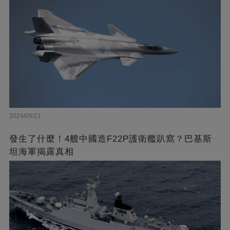
2024/05/21
發生了什麼！4艘中國造F22P護衛艦趴窩？巴基斯
坦海軍揭露真相