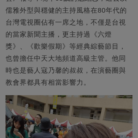
儒雅外型與穩健的主持風格在80年代的
台灣電視圈佔有一席之地，不僅是台視
的當家新聞主播，更主持過《六燈
獎》、《歡樂假期》等經典綜藝節目，
也曾擔任中天大地頻道高級主管。他同
時也是藝人寇乃馨的叔叔，在演藝圈與
教會界都具有相當影響力。