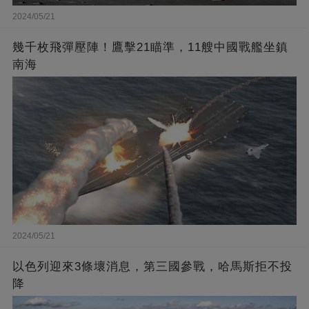
2024/05/21
幾千枚飛彈壓陣！鷹擊21瞄準，11艘中國戰艦坐鎮
南海
2024/05/21
以色列迎來3條壞消息，第三國參戰，哈馬斯拒不投
降