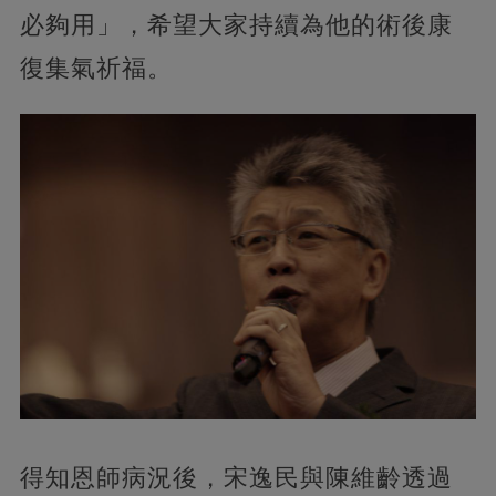
必夠用」，希望大家持續為他的術後康
復集氣祈福。
得知恩師病況後，宋逸民與陳維齡透過