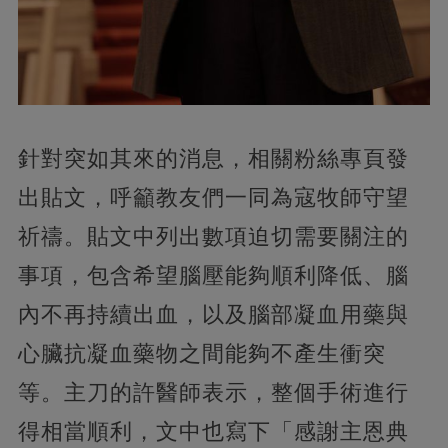
針對突如其來的消息，相關粉絲專頁發
出貼文，呼籲教友們一同為寇牧師守望
祈禱。貼文中列出數項迫切需要關注的
事項，包含希望腦壓能夠順利降低、腦
內不再持續出血，以及腦部凝血用藥與
心臟抗凝血藥物之間能夠不產生衝突
等。主刀的許醫師表示，整個手術進行
得相當順利，文中也寫下「感謝主恩典