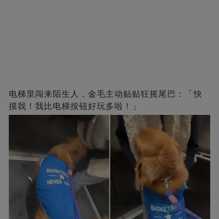
电梯里闯来陌生人，金毛主动贴贴狂摇尾巴：「快
摸我！我比电梯按钮好玩多啦！」