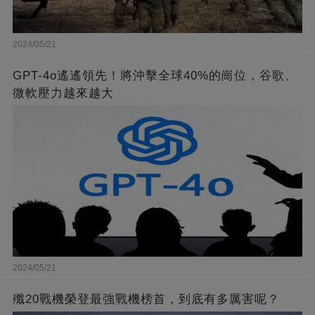
2024/05/21
GPT-4o遙遙領先！將沖擊全球40%的崗位，谷歌、
微軟壓力越來越大
2024/05/21
殲20戰機榮登最強戰機榜首，到底有多厲害呢？