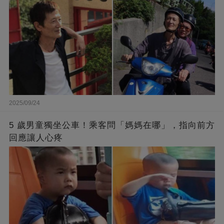
2025/09/24
5 歲男童獨坐公車！乘客問「媽媽在哪」，指向前方
回應讓人心疼