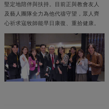
堅定地陪伴與扶持。目前正與教會友人
及藝人團隊全力為他代禱守望，眾人齊
心祈求寇牧師能早日康復、重拾健康。