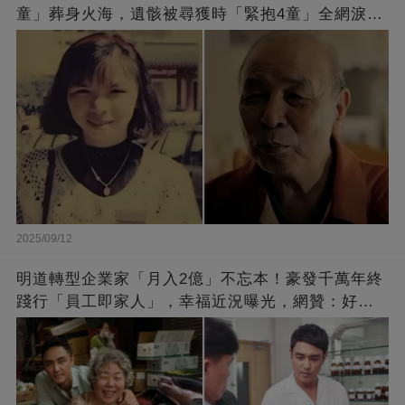
童」葬身火海，遺骸被尋獲時「緊抱4童」全網淚
崩：真正的英雄不該被遺忘
2025/09/12
明道轉型企業家「月入2億」不忘本！豪發千萬年終
踐行「員工即家人」，幸福近況曝光，網贊：好老
闆的福報