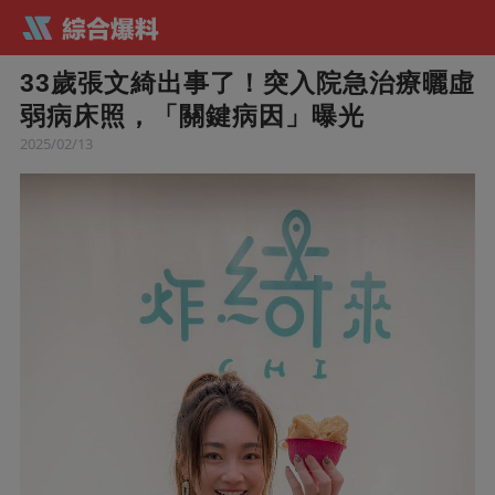
33歲張文綺出事了！突入院急治療曬虛
弱病床照，「關鍵病因」曝光
2025/02/13