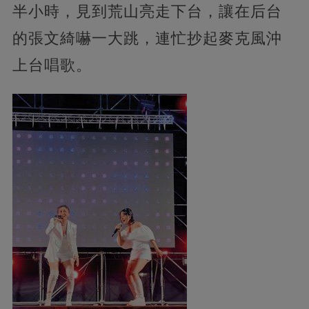
半小時，見到荒山亮走下台，讓在后台
的張文綺嚇一大跳，連忙抄起麥克風沖
上台唱歌。