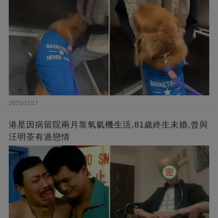
2025/11/17
港星因病留院兩月靠氧氣機生活,81歲終生未婚,曾與
汪明荃有過戀情