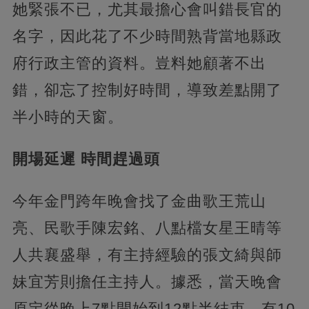
她緊張不已，尤其最擔心會叫錯長官的
名字，因此花了不少時間熟背當地縣政
府行政主管的資料。豈料她顧著不出
錯，卻忘了控制好時間，導致差點開了
半小時的天窗。
開場延遲 時間趕過頭
今年金門跨年晚會找了金曲歌王荒山
亮、民歌手陳宏銘、八點檔女星王晴等
人共襄盛舉，有主持經驗的張文綺與師
妹宜芳則擔任主持人。據悉，當天晚會
原定從晚上7點開始到12點半結束，有10