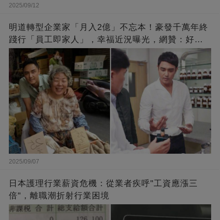
2025/09/12
明道轉型企業家「月入2億」不忘本！豪發千萬年終
踐行「員工即家人」，幸福近況曝光，網贊：好老
闆的福報
2025/09/07
日本護理行業薪資危機：從業者疾呼"工資應漲三
倍"，離職潮折射行業困境