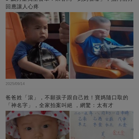
回應讓人心疼
2025/09/14
爸爸姓「滾」，不願孩子跟自己姓！寶媽隨口取的
「神名字」，全家拍案叫絕 ，網驚：太有才