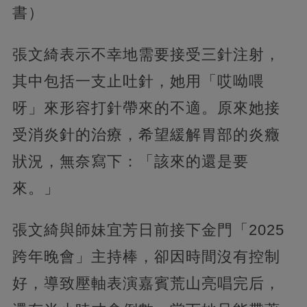
書）
張文綺表示不幸地需要接受三針注射，
其中包括一支止吐針，她用「哎呦喂
呀」來形容打針帶來的不適。原來她接
受消炎針的治療，希望緩解胃部的炎癥
狀況，無奈寫下：「該來的還是要
來。」
張文綺與師妹宜芳日前接下金門「2025
跨年晚會」主持棒，卻因時間沒有控制
好，導致壓軸表演嘉賓荒山亮唱完后，