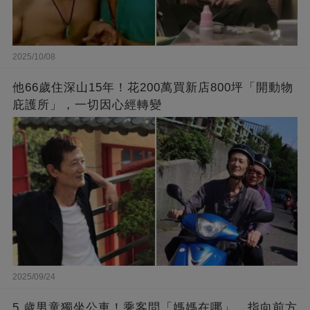
2025/10/08
他66歲住深山15年！花200萬買新店800坪「開動物
庇護所」，一切因心經轉變
2025/09/24
5 歲男童獨坐公車！乘客問「媽媽在哪」，指向前方