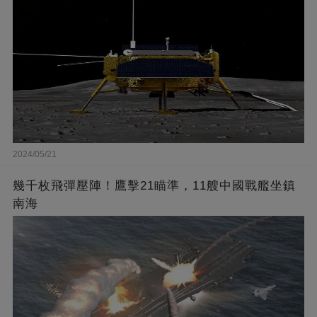
2024/05/21
幾千枚飛彈壓陣！鷹擊21瞄準，11艘中國戰艦坐鎮
南海