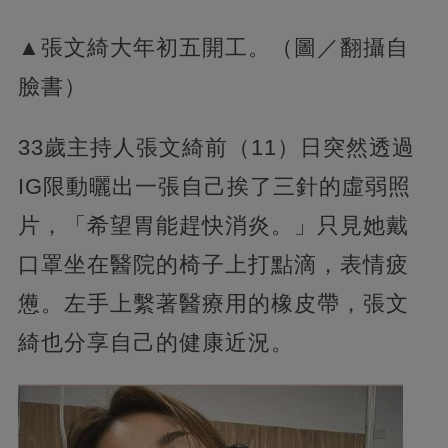
▲張文綺大年初五開工。（圖／翻攝自
臉書）
33歲主持人張文綺前（11）日突然透過
IG限動曬出一張自己挨了三針的虛弱照
片，「希望胃能趕快消炎。」只見她戴
口罩坐在醫院的椅子上打點滴，表情疲
憊。左手上繫著醫療用的橡皮帶，張文
綺也分享自己的健康近況。