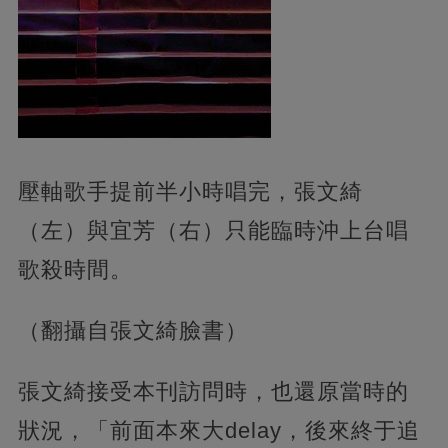
壓軸歌手提前半小時唱完，張文綺
（左）與宜芳（右）只能臨時沖上台唱
歌殺時間。
（翻攝自張文綺臉書）
張文綺接受本刊訪問時，也還原當時的
狀況，「前面本來大delay，後來終于追