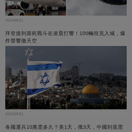
2024/05/21
拜登接到噩耗戰斗在凌晨打響！100輛坦克入城，爆
炸聲響徹天空
2024/05/21
各國運兵10萬需多久？美1天，俄3天，中國到底需