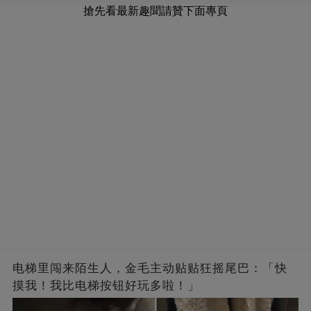
搶先看最新趣聞請贊下面專頁
电梯里闯来陌生人，金毛主动贴贴狂摇尾巴：「快
摸我！我比电梯按钮好玩多啦！」