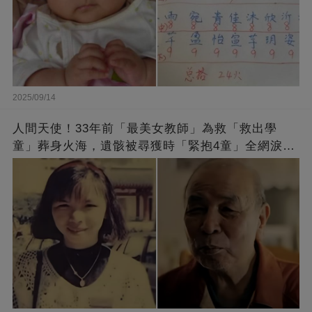
2025/09/14
人間天使！33年前「最美女教師」為救「救出學
童」葬身火海，遺骸被尋獲時「緊抱4童」全網淚
崩：真正的英雄不該被遺忘