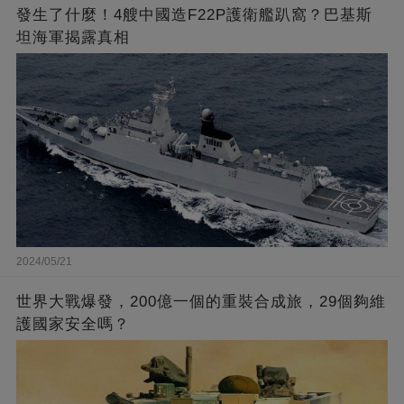
發生了什麼！4艘中國造F22P護衛艦趴窩？巴基斯
坦海軍揭露真相
2024/05/21
世界大戰爆發，200億一個的重裝合成旅，29個夠維
護國家安全嗎？