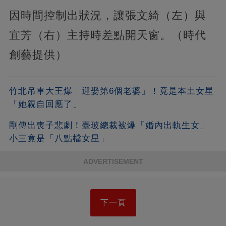
因時間控制出狀況，讓張文綺（左）與
宜芳（右）主持時差點開天窗。（時代
創藝提供）
竹北吊車大王爆「迎娶第6個老婆」！竟是本土女星
「她親自回應了」
剛傳出喪子悲劇！臺玻總裁被爆「婚內出軌生女」
小三竟是「八點檔女星」
ADVERTISEMENT
下一頁