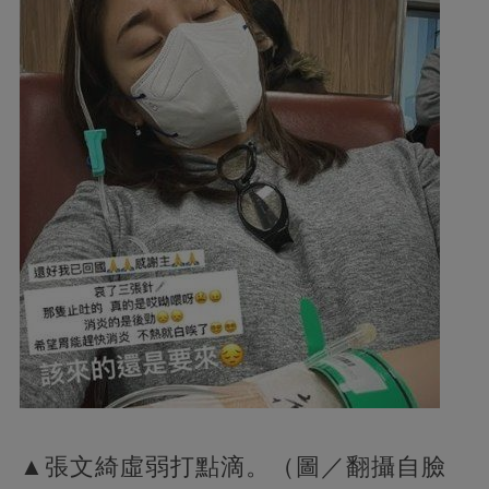
▲張文綺虛弱打點滴。（圖／翻攝自臉