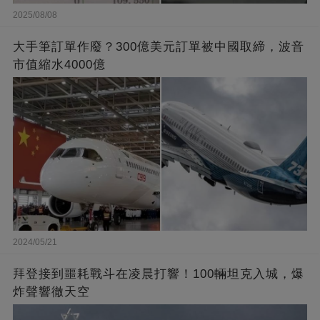
2025/08/08
大手筆訂單作廢？300億美元訂單被中國取締，波音
市值縮水4000億
2024/05/21
拜登接到噩耗戰斗在凌晨打響！100輛坦克入城，爆
炸聲響徹天空