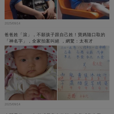
2025/09/14
爸爸姓「滾」，不願孩子跟自己姓！寶媽隨口取的
「神名字」，全家拍案叫絕 ，網驚：太有才
2025/09/14