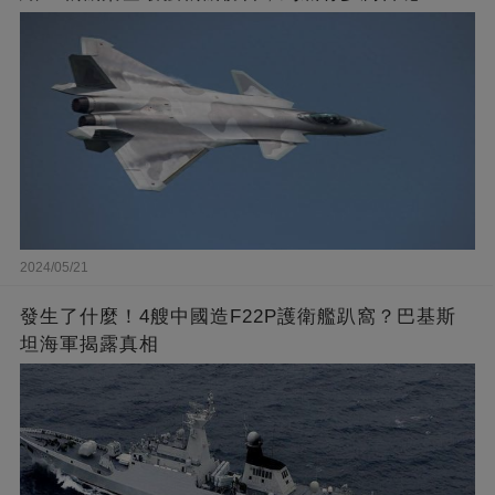
2024/05/21
發生了什麼！4艘中國造F22P護衛艦趴窩？巴基斯
坦海軍揭露真相