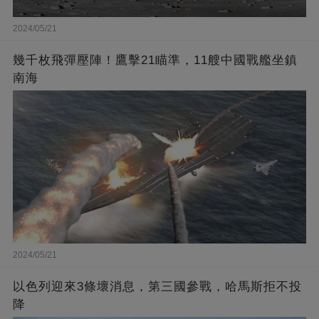
2024/05/21
幾千枚飛彈壓陣！鷹擊21瞄準，11艘中國戰艦坐鎮
南海
2024/05/21
以色列迎來3條壞消息，第三國參戰，哈馬斯拒不投
降