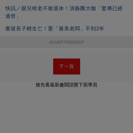
快訊／親兒啃老不敢退休！演藝圈大咖「驚傳已經
過世」
臺玻長子輕生亡！娶「最美老闆」不到2年
ADVERTISEMENT
下一頁
搶先看最新趣聞請贊下面專頁