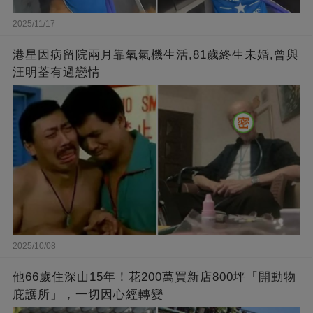
2025/11/17
港星因病留院兩月靠氧氣機生活,81歲終生未婚,曾與
汪明荃有過戀情
2025/10/08
他66歲住深山15年！花200萬買新店800坪「開動物
庇護所」，一切因心經轉變