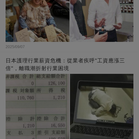
2025/09/07
日本護理行業薪資危機：從業者疾呼"工資應漲三
倍"，離職潮折射行業困境