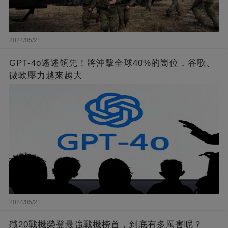
2024/05/21
GPT-4o遙遙領先！將沖擊全球40%的崗位，谷歌、
微軟壓力越來越大
2024/05/21
殲20戰機榮登最強戰機榜首，到底有多厲害呢？