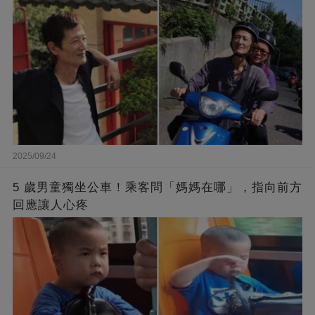
2025/09/24
5 歲男童獨坐公車！乘客問「媽媽在哪」，指向前方
回應讓人心疼