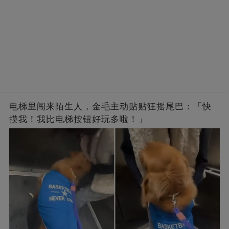
电梯里闯来陌生人，金毛主动贴贴狂摇尾巴：「快
摸我！我比电梯按钮好玩多啦！」