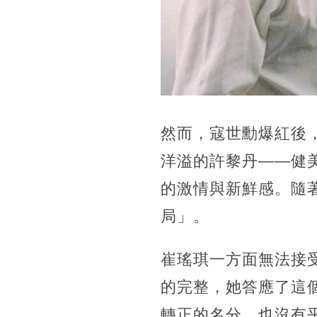
然而，寇世勳爆紅後
洋溢的許黎丹——健
的激情與新鮮感。隨
局」。
崔瑤琪一方面無法接
的完整，她答應了這
轉正的名分，也沒有