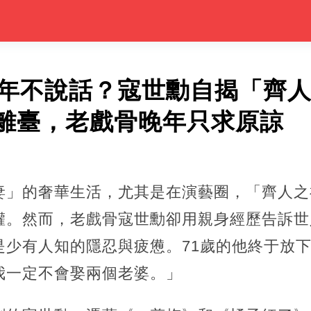
7年不說話？寇世勳自揭「齊
離臺，老戲骨晚年只求原諒
妻」的奢華生活，尤其是在演藝圈，「齊人之
權。然而，老戲骨寇世勳卻用親身經歷告訴世
是少有人知的隱忍與疲憊。71歲的他終于放
我一定不會娶兩個老婆。」