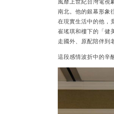
風靡上世紀台灣電視
南北。他的銀幕形象
在現實生活中的他，
崔瑤琪和樓下的「健
走國外、原配陪伴到
這段感情波折中的辛