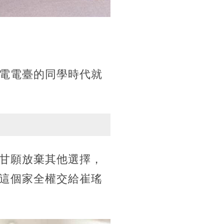
電電臺的同學時代就
甘願放棄其他選擇，
這個家全權交給崔瑤