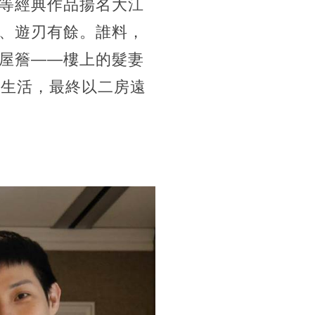
等經典作品揚名大江
、遊刃有餘。誰料，
屋簷——樓上的髮妻
」生活，最終以二房遠