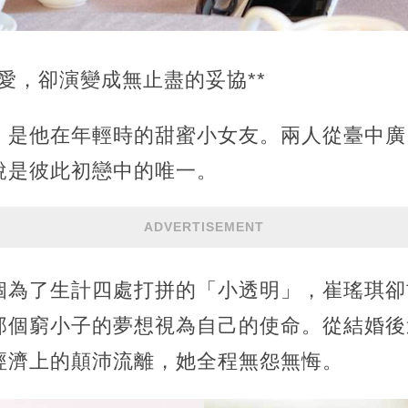
的真愛，卻演變成無止盡的妥協**
，是他在年輕時的甜蜜小女友。兩人從臺中廣
說是彼此初戀中的唯一。
ADVERTISEMENT
個為了生計四處打拼的「小透明」，崔瑤琪卻
那個窮小子的夢想視為自己的使命。從結婚後
經濟上的顛沛流離，她全程無怨無悔。