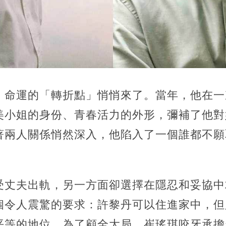
，命運的「轉折點」悄悄來了。當年，他在一
美小姐的身份、青春活力的外形，彌補了他對
著兩人關係悄然深入，他陷入了一個誰都不願
受丈夫出軌，另一方面卻選擇在隱忍和妥協中
個令人震驚的要求：許黎丹可以住進家中，但
平等的地位。為了顧全大局，崔瑤琪咬牙承擔