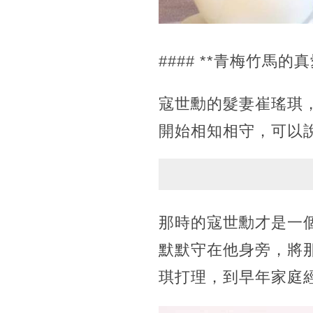
#### **青梅竹馬
寇世勳的髮妻崔瑤琪
開始相知相守，可以
那時的寇世勳才是一
默默守在他身旁，將
琪打理，到早年家庭