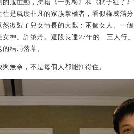
劇的寇世勳，憑藉《一剪梅》和《橘子紅了》
往往是氣度非凡的家族掌權者，看似權威滿分
竟然復製了兒女情長的大戲：兩個女人、一個
美女神」許黎丹。這段長達27年的「三人行
老的結局落幕。
酸與無奈，不是每個人都能扛得住。