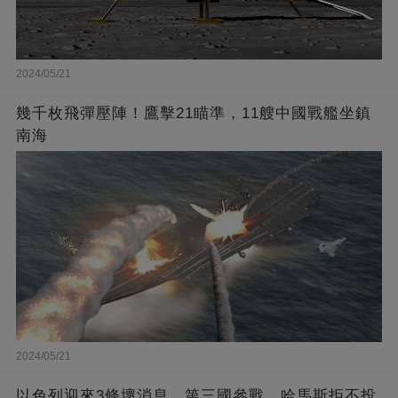
2024/05/21
幾千枚飛彈壓陣！鷹擊21瞄準，11艘中國戰艦坐鎮
南海
2024/05/21
以色列迎來3條壞消息，第三國參戰，哈馬斯拒不投