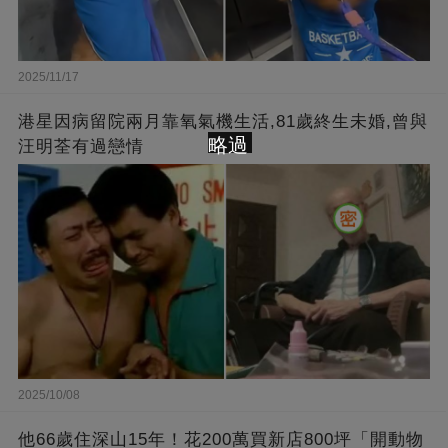
2025/11/17
港星因病留院兩月靠氧氣機生活,81歲終生未婚,曾與
略過
汪明荃有過戀情
2025/10/08
他66歲住深山15年！花200萬買新店800坪「開動物