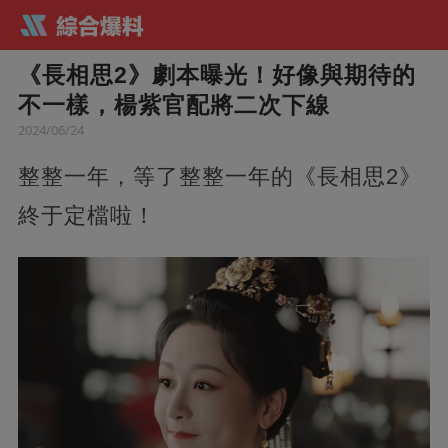
《長相思2》劇本曝光！好像與期待的
不一樣，楊紫官配將二次下線
2024/06/24
整整一年，等了整整一年的《長相思2》
終于定檔啦！