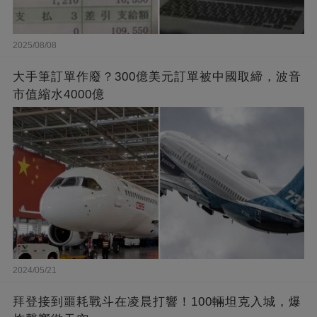
2025/08/08
大手筆訂單作廢？300億美元訂單被中國取締，波音
市值縮水4000億
2024/05/21
拜登接到噩耗戰斗在凌晨打響！100輛坦克入城，爆