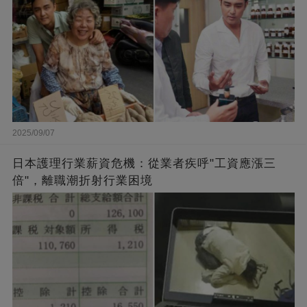
2025/09/07
日本護理行業薪資危機：從業者疾呼"工資應漲三
倍"，離職潮折射行業困境