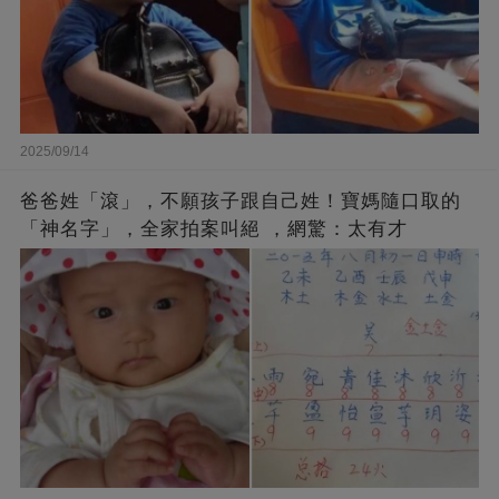
2025/09/14
爸爸姓「滾」，不願孩子跟自己姓！寶媽隨口取的
「神名字」，全家拍案叫絕 ，網驚：太有才