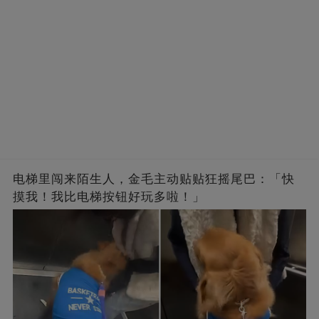
电梯里闯来陌生人，金毛主动贴贴狂摇尾巴：「快
摸我！我比电梯按钮好玩多啦！」