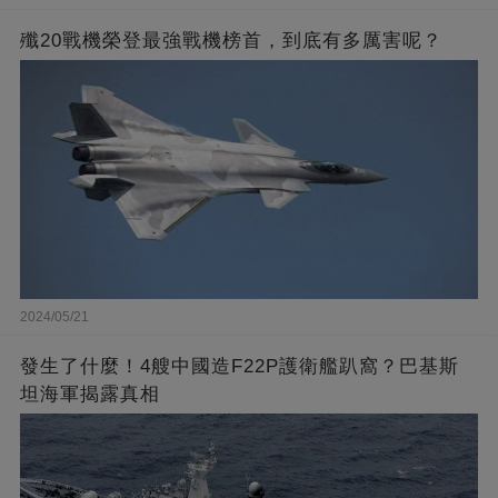
殲20戰機榮登最強戰機榜首，到底有多厲害呢？
2024/05/21
發生了什麼！4艘中國造F22P護衛艦趴窩？巴基斯
坦海軍揭露真相