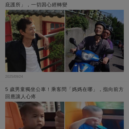
庇護所」，一切因心經轉變
2025/09/24
5 歲男童獨坐公車！乘客問「媽媽在哪」，指向前方
回應讓人心疼