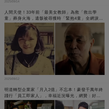
2025/09/14
人間天使！33年前「最美女教師」為救「救出學
童」葬身火海，遺骸被尋獲時「緊抱4童」全網淚
崩：真正的英雄不該被遺忘
2025/09/12
明道轉型企業家「月入2億」不忘本！豪發千萬年終
踐行「員工即家人」，幸福近況曝光，網贊：好老
闆的福報