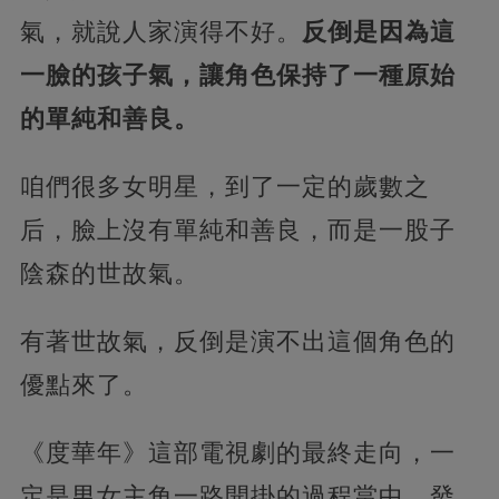
氣，就說人家演得不好。
反倒是因為這
一臉的孩子氣，讓角色保持了一種原始
的單純和善良。
咱們很多女明星，到了一定的歲數之
后，臉上沒有單純和善良，而是一股子
陰森的世故氣。
有著世故氣，反倒是演不出這個角色的
優點來了。
《度華年》這部電視劇的最終走向，一
定是男女主角一路開掛的過程當中，發