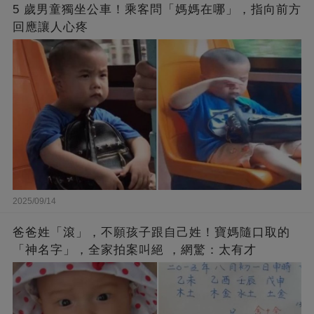
5 歲男童獨坐公車！乘客問「媽媽在哪」，指向前方
回應讓人心疼
2025/09/14
爸爸姓「滾」，不願孩子跟自己姓！寶媽隨口取的
「神名字」，全家拍案叫絕 ，網驚：太有才