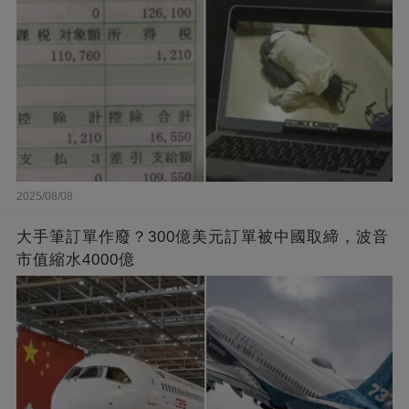
2025/08/08
大手筆訂單作廢？300億美元訂單被中國取締，波音
市值縮水4000億