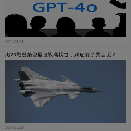
2024/05/21
殲20戰機榮登最強戰機榜首，到底有多厲害呢？
2024/05/21