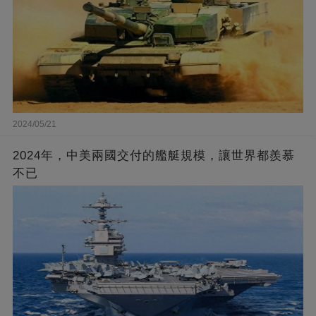
2024/05/21
2024年，中美兩國交付的艦艇規模，讓世界都羨慕
不已