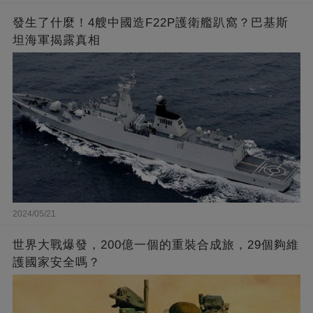
發生了什麼！4艘中國造F22P護衛艦趴窩？巴基斯
坦海軍揭露真相
2024/05/21
世界大戰爆發，200億一個的重裝合成旅，29個夠維
護國家安全嗎？