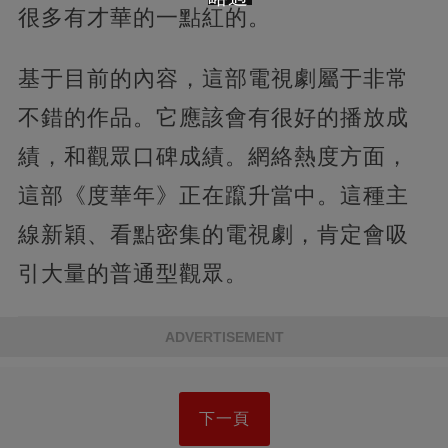
很多有才華的一點紅的。
基于目前的內容，這部電視劇屬于非常
不錯的作品。它應該會有很好的播放成
績，和觀眾口碑成績。網絡熱度方面，
這部《度華年》正在躥升當中。這種主
線新穎、看點密集的電視劇，肯定會吸
引大量的普通型觀眾。
ADVERTISEMENT
下一頁