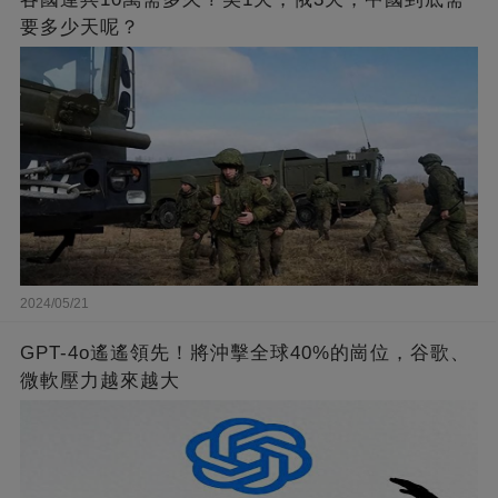
要多少天呢？
2024/05/21
GPT-4o遙遙領先！將沖擊全球40%的崗位，谷歌、
微軟壓力越來越大