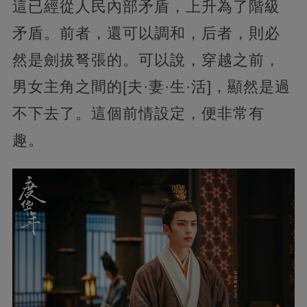
這已經從人民內部矛盾，上升為了階級
矛盾。前者，還可以調和，后者，則必
然是劍拔弩張的。可以說，穿越之前，
男女主角之間的[夫·妻·生·活]，顯然是過
不下去了。這個前情設定，便非常有
趣。