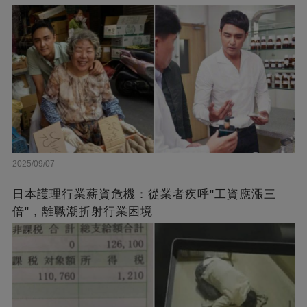
闆的福報
2025/09/07
日本護理行業薪資危機：從業者疾呼"工資應漲三
倍"，離職潮折射行業困境