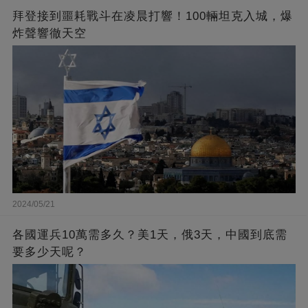
拜登接到噩耗戰斗在凌晨打響！100輛坦克入城，爆
炸聲響徹天空
2024/05/21
各國運兵10萬需多久？美1天，俄3天，中國到底需
要多少天呢？