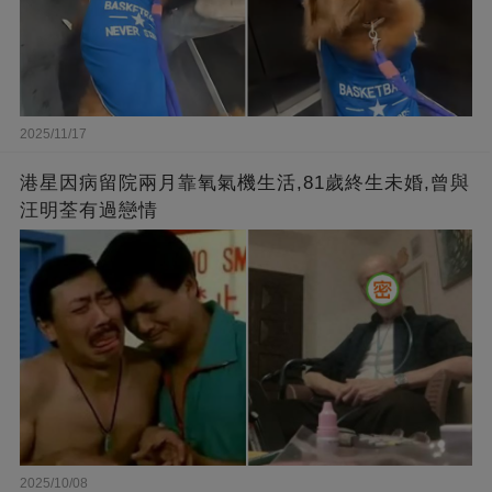
2025/11/17
港星因病留院兩月靠氧氣機生活,81歲終生未婚,曾與
汪明荃有過戀情
2025/10/08