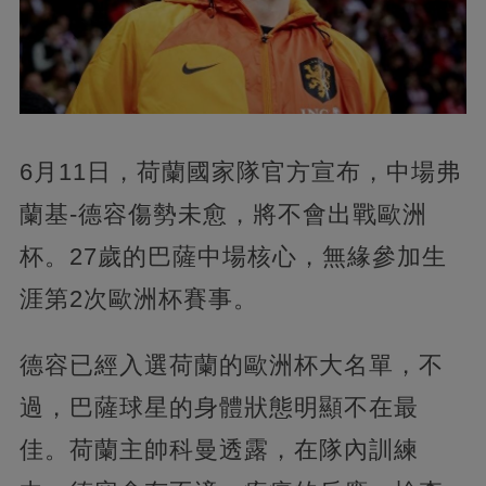
6月11日，荷蘭國家隊官方宣布，中場弗
蘭基-德容傷勢未愈，將不會出戰歐洲
杯。27歲的巴薩中場核心，無緣參加生
涯第2次歐洲杯賽事。
德容已經入選荷蘭的歐洲杯大名單，不
過，巴薩球星的身體狀態明顯不在最
佳。荷蘭主帥科曼透露，在隊內訓練