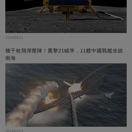
2024/05/21
幾千枚飛彈壓陣！鷹擊21瞄準，11艘中國戰艦坐鎮
南海
2024/05/21