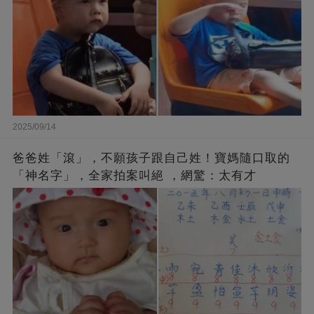
2025/09/14
爸爸姓「滾」，不願孩子跟自己姓！寶媽隨口取的
「神名字」，全家拍案叫絕 ，網驚：太有才