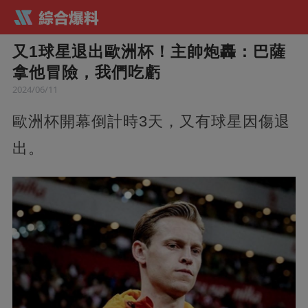
又1球星退出歐洲杯！主帥炮轟：巴薩
拿他冒險，我們吃虧
2024/06/11
歐洲杯開幕倒計時3天，又有球星因傷退
出。