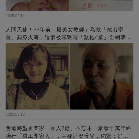
2025/09/14
人間天使！33年前「最美女教師」為救「救出學
童」葬身火海，遺骸被尋獲時「緊抱4童」全網淚
崩：真正的英雄不該被遺忘
2025/09/12
明道轉型企業家「月入2億」不忘本！豪發千萬年終
踐行「員工即家人」，幸福近況曝光，網贊：好老