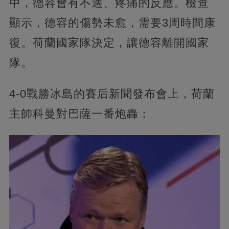
中，德容會有不適、疼痛的反應。檢查
顯示，德容的傷勢未愈，需要3周時間康
復。荷蘭國家隊決定，讓德容離開國家
隊。
4-0戰勝冰島的賽后新聞發布會上，荷蘭
主帥科曼對巴薩一番炮轟：