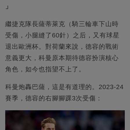
」
繼捷克隊長薩蒂萊克（騎三輪車下山時
受傷，小腿縫了60針）之后，又有球星
退出歐洲杯。對荷蘭來說，德容的戰術
意義更大，科曼原本期待德容扮演核心
角色，如今也指望不上了。
科曼炮轟巴薩，這是有道理的。2023-24
賽季，德容的右腳腳踝3次受傷：