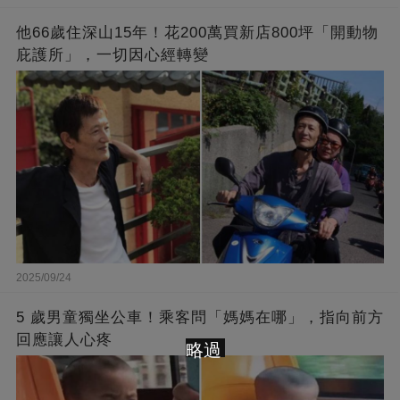
他66歲住深山15年！花200萬買新店800坪「開動物
庇護所」，一切因心經轉變
2025/09/24
5 歲男童獨坐公車！乘客問「媽媽在哪」，指向前方
回應讓人心疼
略過