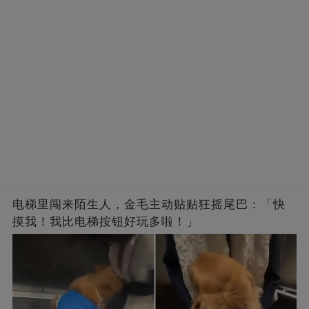
电梯里闯来陌生人，金毛主动贴贴狂摇尾巴：「快
摸我！我比电梯按钮好玩多啦！」