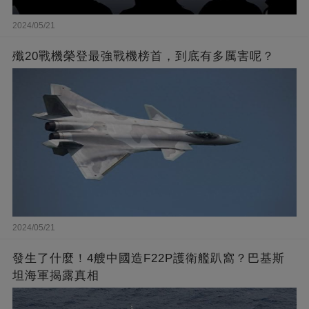
2024/05/21
殲20戰機榮登最強戰機榜首，到底有多厲害呢？
2024/05/21
發生了什麼！4艘中國造F22P護衛艦趴窩？巴基斯
坦海軍揭露真相