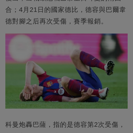
合；4月21日的國家德比，德容與巴爾韋
德對腳之后再次受傷，賽季報銷。
科曼炮轟巴薩，指的是德容第2次受傷，