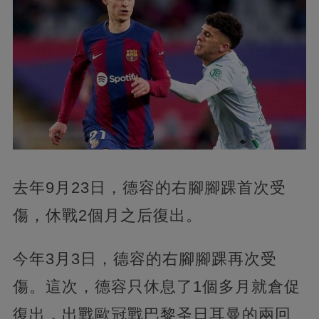
去年9月23日，德容的右腳腳踝首次受
傷，休戰2個月之后復出。
今年3月3日，德容的右腳腳踝再次受
傷。這次，德容只休息了1個多月就倉促
復出，出戰歐冠戰巴黎圣日耳曼的兩回