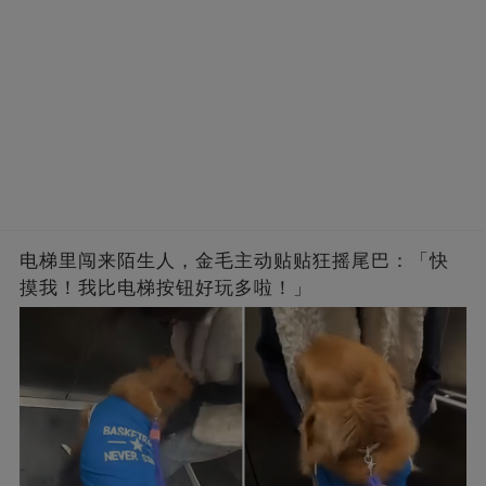
电梯里闯来陌生人，金毛主动贴贴狂摇尾巴：「快
摸我！我比电梯按钮好玩多啦！」