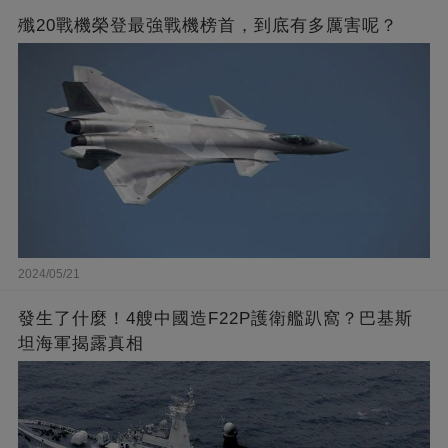
殲20戰機榮登最強戰機榜首，到底有多厲害呢？
2024/05/21
發生了什麼！4艘中國造F22P護衛艦趴窩？巴基斯
坦海軍揭露真相