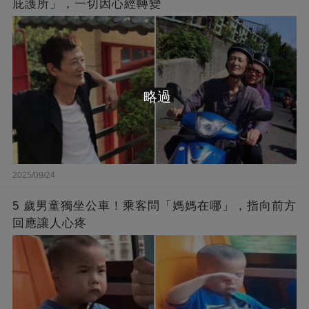
庇護所」，一切因心經轉變
略過
2025/09/24
5 歲男童獨坐公車！乘客問「媽媽在哪」，指向前方
回應讓人心疼