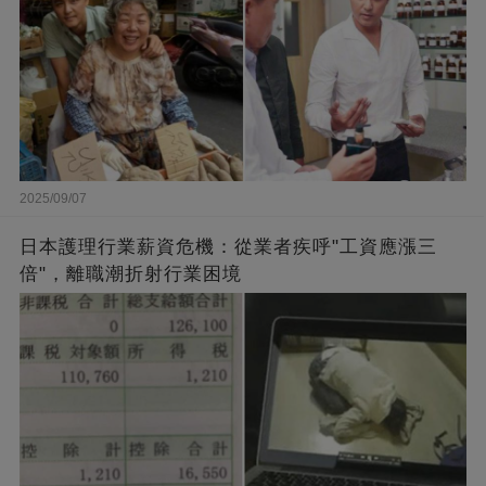
2025/09/07
日本護理行業薪資危機：從業者疾呼"工資應漲三
倍"，離職潮折射行業困境