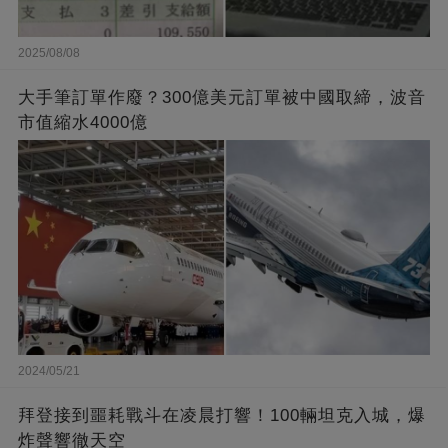
2025/08/08
大手筆訂單作廢？300億美元訂單被中國取締，波音
市值縮水4000億
2024/05/21
拜登接到噩耗戰斗在凌晨打響！100輛坦克入城，爆
炸聲響徹天空