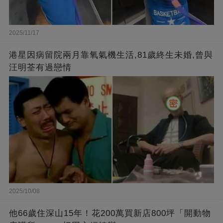
2025/11/17
港星因病留院兩月靠氧氣機生活,81歲終生未婚,曾與
汪明荃有過戀情
2025/10/08
他66歲住深山15年！花200萬買新店800坪「開動物