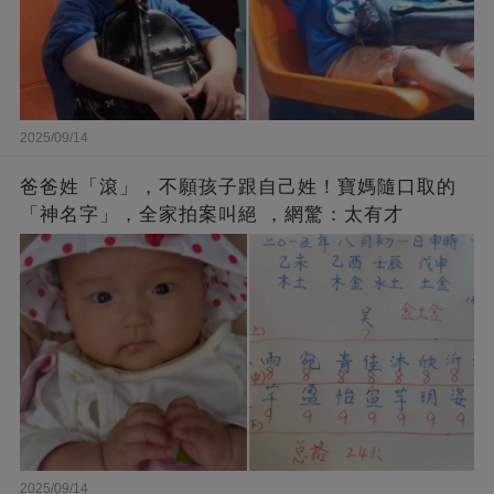
2025/09/14
爸爸姓「滾」，不願孩子跟自己姓！寶媽隨口取的
「神名字」，全家拍案叫絕 ，網驚：太有才
2025/09/14