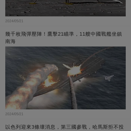
2024/05/21
幾千枚飛彈壓陣！鷹擊21瞄準，11艘中國戰艦坐鎮
南海
2024/05/21
以色列迎來3條壞消息，第三國參戰，哈馬斯拒不投