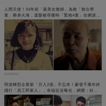
人間天使！33年前「最美女教師」為救「救出學
童」葬身火海，遺骸被尋獲時「緊抱4童」全網淚
崩：真正的英雄不該被遺忘
2025/09/12
明道轉型企業家「月入2億」不忘本！豪發千萬年終
踐行「員工即家人」，幸福近況曝光，網贊：好老
闆的福報