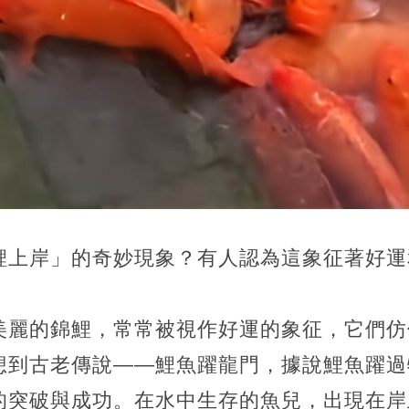
鯉上岸」的奇妙現象？有人認為這象征著好運
美麗的錦鯉，常常被視作好運的象征，它們仿
想到古老傳說——鯉魚躍龍門，據說鯉魚躍過
的突破與成功。在水中生存的魚兒，出現在岸