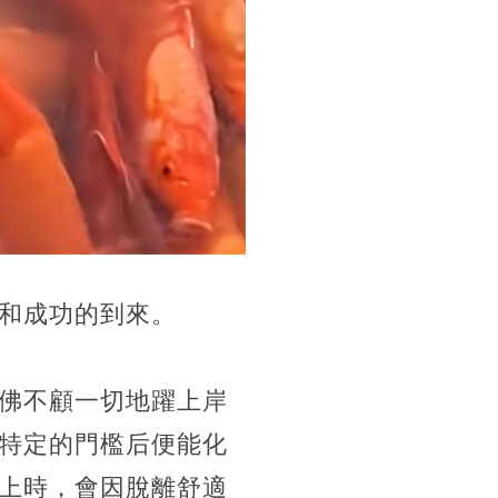
和成功的到來。
佛不顧一切地躍上岸
特定的門檻后便能化
上時，會因脫離舒適