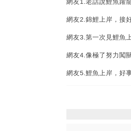
網友1.老話說鯉魚躍
網友2.錦鯉上岸，接
網友3.第一次見鯉魚
網友4.像極了努力
網友5.鯉魚上岸，好