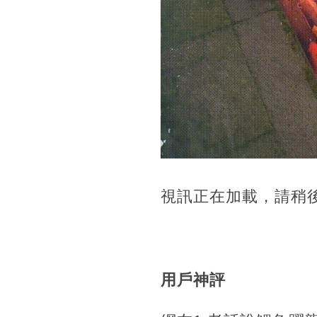
視訊正在加載，請稍
用戶神評