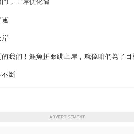
龍門，上岸便化龍
好運
上岸
闖關的我們！鯉魚拼命跳上岸，就像咱們為了
事不斷
ADVERTISEMENT