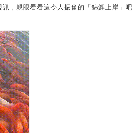
視訊，親眼看看這令人振奮的「錦鯉上岸」吧