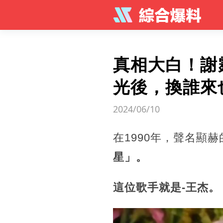
真相大白！謝
光後，換誰來
2024/06/10
在1990年，聲名顯
星」。
這位歌手就是-王杰。