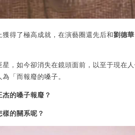
上獲得了極高成就，在演藝圈還先后和
劉德華
巨星，如今卻消失在鏡頭面前，以至于現在人
人為「而報廢的嗓子。
王杰的嗓子報廢？
怎樣的關系呢？