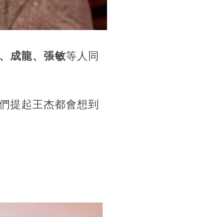
、成龍、張敏
等人同
們提起王杰都會想到