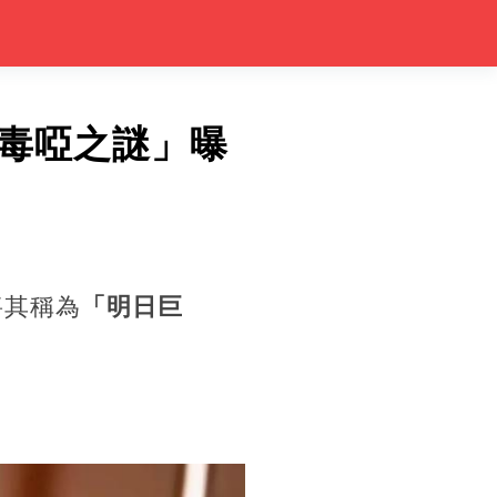
毒啞之謎」曝
將其稱為
「明日巨