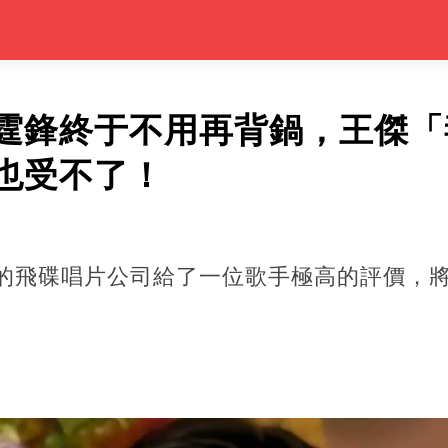
霆鋒終于不用再背鍋，王傑「
也受不了！
赫的飛碟唱片公司給了一位歌手極高的評價，