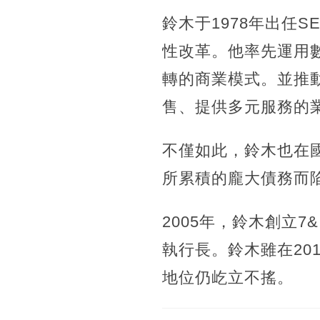
鈴木于1978年出任S
性改革。他率先運用
轉的商業模式。並推
售、提供多元服務的
不僅如此，鈴木也在國
所累積的龐大債務而
2005年，鈴木創立
執行長。鈴木雖在20
地位仍屹立不搖。