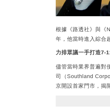
根據《路透社》與《N
年，他當時進入綜合
力排眾議一手打造7-
儘管當時業界普遍對便
司（Southland C
京開設首家門市，揭