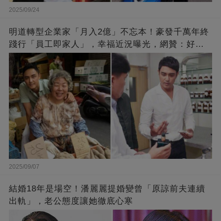
2025/09/24
明道轉型企業家「月入2億」不忘本！豪發千萬年終
踐行「員工即家人」，幸福近況曝光，網贊：好老
闆的福報
2025/09/07
結婚18年是場空！潘麗麗提婚變曾「原諒前夫連續
出軌」，老公態度讓她徹底心寒