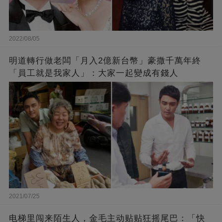
2022/08/05
明道轉行做老闆「月入2億新台幣」豪撒千萬年終
「員工就是我家人」：大家一起變成有錢人
2021/07/25
电梯里闯来陌生人，金毛主动贴贴狂摇尾巴：「快