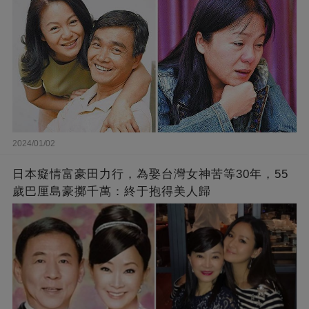
2024/01/02
日本癡情富豪田力行，為娶台灣女神苦等30年，55
歲巴厘島豪擲千萬：終于抱得美人歸