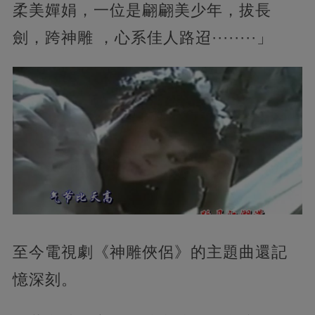
柔美嬋娟，一位是翩翩美少年，拔長
劍，跨神雕 ，心系佳人路迢········」
至今電視劇《神雕俠侶》的主題曲還記
憶深刻。