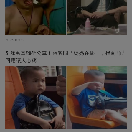
2025/10/08
5 歲男童獨坐公車！乘客問「媽媽在哪」，指向前方
回應讓人心疼