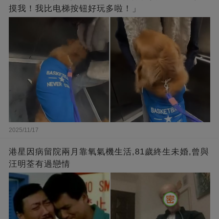
摸我！我比电梯按钮好玩多啦！」
2025/11/17
港星因病留院兩月靠氧氣機生活,81歲終生未婚,曾與
汪明荃有過戀情