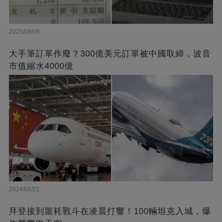
2025/08/08
大手筆訂單作廢？300億美元訂單被中國取締，波音
市值縮水4000億
2024/05/21
拜登接到噩耗戰斗在凌晨打響！100輛坦克入城，爆