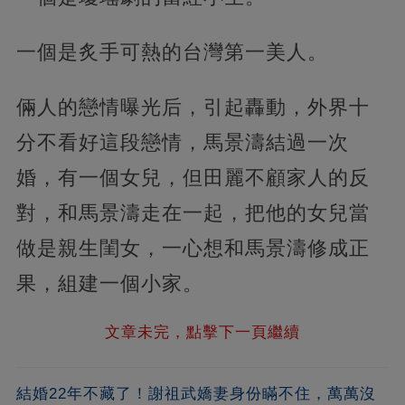
一個是炙手可熱的台灣第一美人。
倆人的戀情曝光后，引起轟動，外界十
分不看好這段戀情，馬景濤結過一次
婚，有一個女兒，但田麗不顧家人的反
對，和馬景濤走在一起，把他的女兒當
做是親生閨女，一心想和馬景濤修成正
果，組建一個小家。
文章未完，點擊下一頁繼續
結婚22年不藏了！謝祖武嬌妻身份瞞不住，萬萬沒