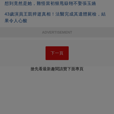
想到竟然是她，難怪當初狠甩嶽翎不娶張玉嬿
43歲演員王凱猝逝真相！法醫完成其遺體屍檢，結
果令人心酸
ADVERTISEMENT
下一頁
搶先看最新趣聞請贊下面專頁