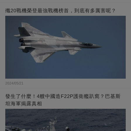
殲20戰機榮登最強戰機榜首，到底有多厲害呢？
2024/05/21
發生了什麼！4艘中國造F22P護衛艦趴窩？巴基斯
坦海軍揭露真相