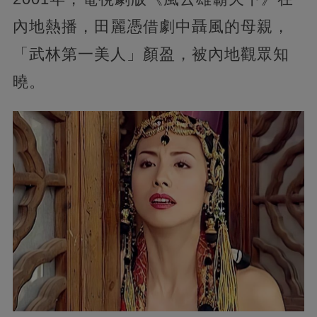
內地熱播，田麗憑借劇中聶風的母親，
「武林第一美人」顏盈，被內地觀眾知
曉。