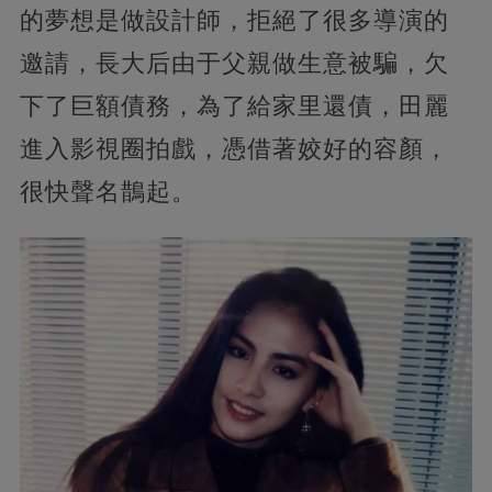
的夢想是做設計師，拒絕了很多導演的
邀請，長大后由于父親做生意被騙，欠
下了巨額債務，為了給家里還債，田麗
進入影視圈拍戲，憑借著姣好的容顏，
很快聲名鵲起。