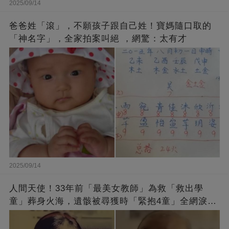
2025/09/14
爸爸姓「滾」，不願孩子跟自己姓！寶媽隨口取的
「神名字」，全家拍案叫絕 ，網驚：太有才
2025/09/14
人間天使！33年前「最美女教師」為救「救出學
童」葬身火海，遺骸被尋獲時「緊抱4童」全網淚
崩：真正的英雄不該被遺忘