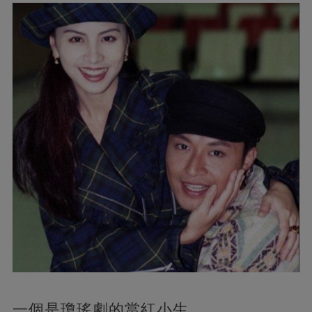
一個是瓊瑤劇的當紅小生。