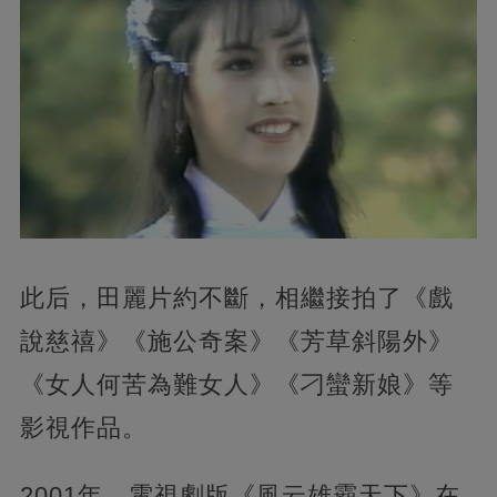
此后，田麗片約不斷，相繼接拍了《戲
說慈禧》《施公奇案》《芳草斜陽外》
《女人何苦為難女人》《刁蠻新娘》等
影視作品。
2001年，電視劇版《風云雄霸天下》在