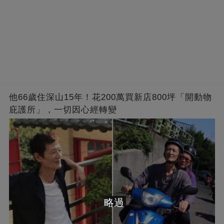
他66歲住深山15年！花200萬買新店800坪「開動物
庇護所」，一切因心經轉變
略過