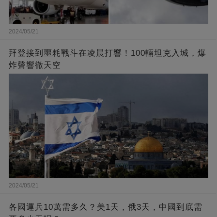
2024/05/21
拜登接到噩耗戰斗在凌晨打響！100輛坦克入城，爆
炸聲響徹天空
2024/05/21
各國運兵10萬需多久？美1天，俄3天，中國到底需