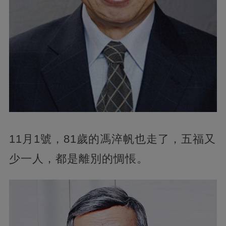
11月1號，81歲的馮淬帆也走了，五福又
少一人，都是離別的惆悵。