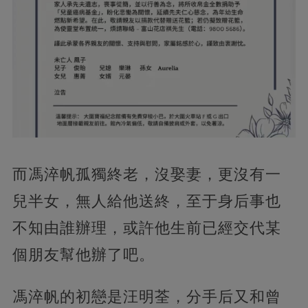
而馮淬帆孤獨終老，沒娶妻，更沒有一
兒半女，無人給他送終，至于身后事也
不知由誰辦理，或許他生前已經交代某
個朋友幫他辦了吧。
馮淬帆的初戀是汪明荃，分手后又和曾