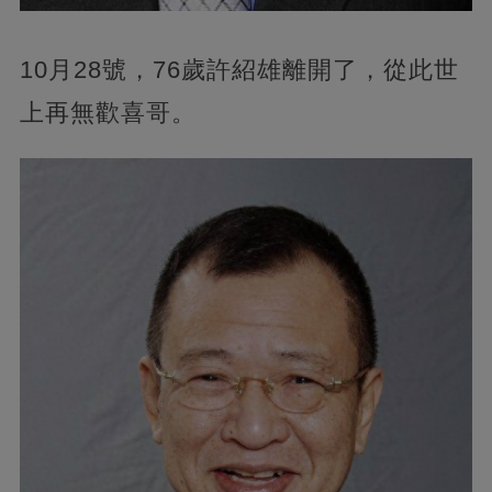
10月28號，76歲許紹雄離開了，從此世
上再無歡喜哥。