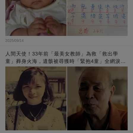
2025/09/14
人間天使！33年前「最美女教師」為救「救出學
童」葬身火海，遺骸被尋獲時「緊抱4童」全網淚
崩：真正的英雄不該被遺忘