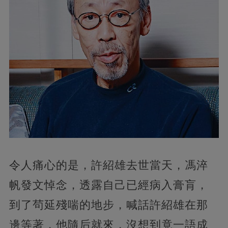
令人痛心的是，許紹雄去世當天，馮淬
帆發文悼念，透露自己已經病入膏肓，
到了茍延殘喘的地步，喊話許紹雄在那
邊等著，他隨后就來，沒想到竟一語成