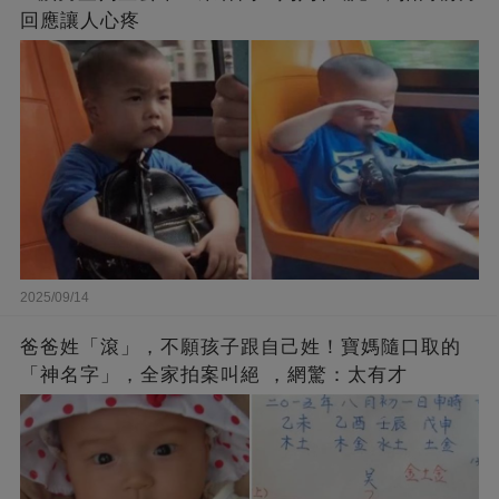
回應讓人心疼
2025/09/14
爸爸姓「滾」，不願孩子跟自己姓！寶媽隨口取的
「神名字」，全家拍案叫絕 ，網驚：太有才