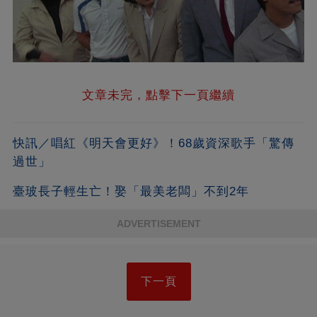
文章未完，點擊下一頁繼續
快訊／唱紅《明天會更好》！68歲資深歌手「驚傳
過世」
臺玻長子輕生亡！娶「最美老闆」不到2年
ADVERTISEMENT
下一頁