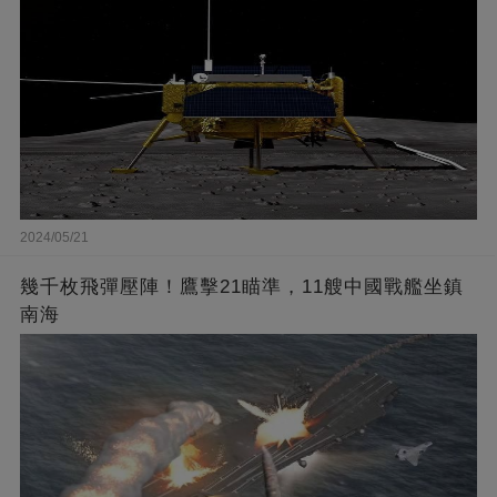
2024/05/21
幾千枚飛彈壓陣！鷹擊21瞄準，11艘中國戰艦坐鎮
南海