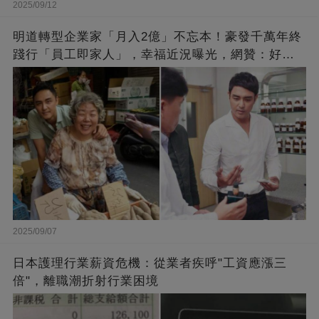
2025/09/12
明道轉型企業家「月入2億」不忘本！豪發千萬年終
踐行「員工即家人」，幸福近況曝光，網贊：好老
闆的福報
2025/09/07
日本護理行業薪資危機：從業者疾呼"工資應漲三
倍"，離職潮折射行業困境