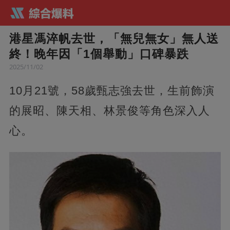
港星馮淬帆去世，「無兒無女」無人送
終！晚年因「1個舉動」口碑暴跌
2025/11/02
10月21號，58歲甄志強去世，生前飾演
的展昭、陳天相、林景俊等角色深入人
心。