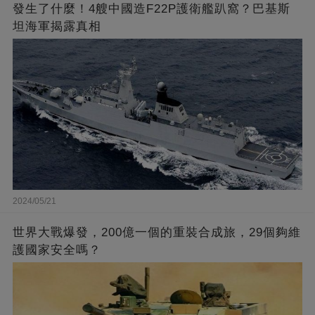
發生了什麼！4艘中國造F22P護衛艦趴窩？巴基斯
坦海軍揭露真相
2024/05/21
世界大戰爆發，200億一個的重裝合成旅，29個夠維
護國家安全嗎？