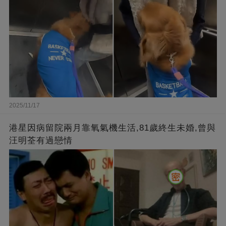
2025/11/17
港星因病留院兩月靠氧氣機生活,81歲終生未婚,曾與
汪明荃有過戀情