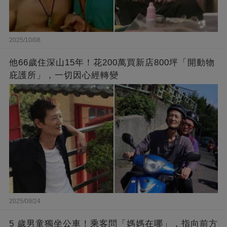
2025/10/08
他66歲住深山15年！花200萬買新店800坪「開動物
庇護所」，一切因心經轉變
2025/09/24
5 歲男童獨坐公車！乘客問「媽媽在哪」，指向前方