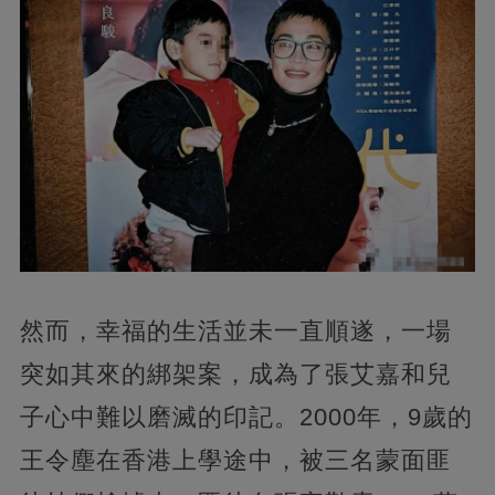
然而，幸福的生活並未一直順遂，一場
突如其來的綁架案，成為了張艾嘉和兒
子心中難以磨滅的印記。2000年，9歲的
王令塵在香港上學途中，被三名蒙面匪