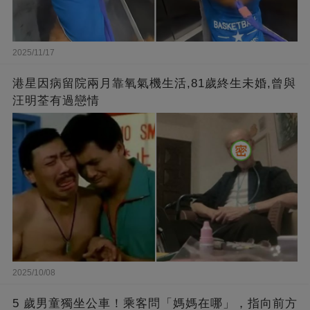
2025/11/17
港星因病留院兩月靠氧氣機生活,81歲終生未婚,曾與
汪明荃有過戀情
2025/10/08
5 歲男童獨坐公車！乘客問「媽媽在哪」，指向前方