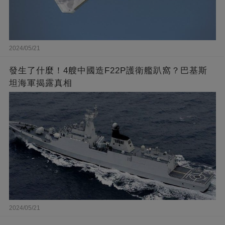
2024/05/21
發生了什麼！4艘中國造F22P護衛艦趴窩？巴基斯
坦海軍揭露真相
2024/05/21