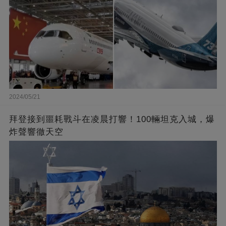
2024/05/21
拜登接到噩耗戰斗在凌晨打響！100輛坦克入城，爆
炸聲響徹天空