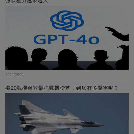
微軟壓力越來越大
2024/05/21
殲20戰機榮登最強戰機榜首，到底有多厲害呢？