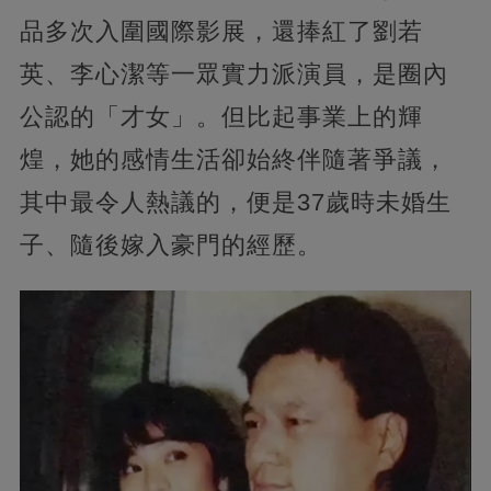
品多次入圍國際影展，還捧紅了劉若
英、李心潔等一眾實力派演員，是圈內
公認的「才女」。但比起事業上的輝
煌，她的感情生活卻始終伴隨著爭議，
其中最令人熱議的，便是37歲時未婚生
子、隨後嫁入豪門的經歷。