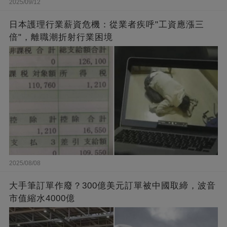
2025/09/12
日本護理行業薪資危機：從業者疾呼"工資應漲三
倍"，離職潮折射行業困境
2025/08/08
大手筆訂單作廢？300億美元訂單被中國取締，波音
市值縮水4000億