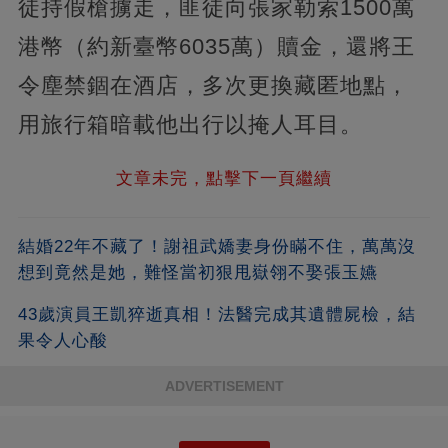
徒持假槍擄走，匪徒向張家勒索1500萬
港幣（約新臺幣6035萬）贖金，還將王
令塵禁錮在酒店，多次更換藏匿地點，
用旅行箱暗載他出行以掩人耳目。
文章未完，點擊下一頁繼續
結婚22年不藏了！謝祖武嬌妻身份瞞不住，萬萬沒
想到竟然是她，難怪當初狠甩嶽翎不娶張玉嬿
43歲演員王凱猝逝真相！法醫完成其遺體屍檢，結
果令人心酸
ADVERTISEMENT