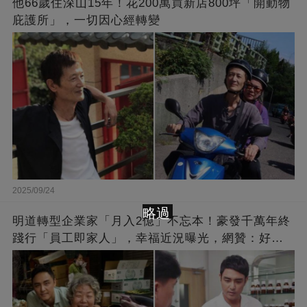
他66歲住深山15年！花200萬買新店800坪「開動物
庇護所」，一切因心經轉變
2025/09/24
略過
明道轉型企業家「月入2億」不忘本！豪發千萬年終
踐行「員工即家人」，幸福近況曝光，網贊：好老
闆的福報