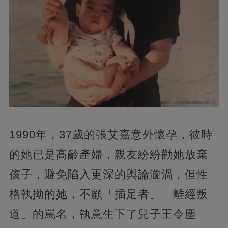
1990年，37歲的張艾嘉意外懷孕，彼時
的她已是高齡產婦，親友紛紛勸她放棄
孩子，避免陷入更深的輿論漩渦，但性
格執拗的她，不顧「插足者」「離經叛
道」的罵名，執意生下了兒子王令塵