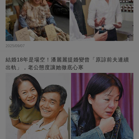
2025/09/07
結婚18年是場空！潘麗麗提婚變曾「原諒前夫連續
出軌」，老公態度讓她徹底心寒