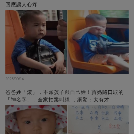
回應讓人心疼
2025/09/14
爸爸姓「滾」，不願孩子跟自己姓！寶媽隨口取的
「神名字」，全家拍案叫絕 ，網驚：太有才