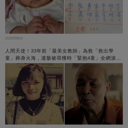
2025/09/14
人間天使！33年前「最美女教師」為救「救出學
童」葬身火海，遺骸被尋獲時「緊抱4童」全網淚
崩：真正的英雄不該被遺忘