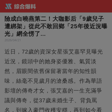
險成白曉燕第二！大咖影后「9歲兒子
遭綁架」從此不敢回鄉「25年後近況曝
光」網全愣了...
2026/04/21
近日，72歲的資深女星張艾嘉罕見曝光
近況，鏡頭中的她身姿優雅、氣質淡
然，眉眼間依舊保留著當年的知性韻
味，絲毫不見歲月的滄桑感。作為華語
影壇的傳奇才女，張艾嘉的一生充滿爭
議與傳奇，從37歲未婚生子、背負罵
名，到嫁入豪門收穫安穩，再到如今看