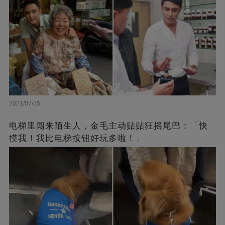
2021/07/25
电梯里闯来陌生人，金毛主动贴贴狂摇尾巴：「快
摸我！我比电梯按钮好玩多啦！」