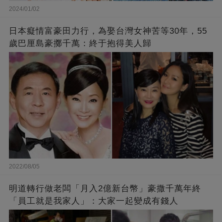
2024/01/02
日本癡情富豪田力行，為娶台灣女神苦等30年，55
歲巴厘島豪擲千萬：終于抱得美人歸
2022/08/05
明道轉行做老闆「月入2億新台幣」豪撒千萬年終
「員工就是我家人」：大家一起變成有錢人