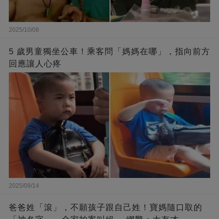
2025/10/08
5 歲男童獨坐公車！乘客問「媽媽在哪」，指向前方
回應讓人心疼
2025/09/14
爸爸姓「滾」，不願孩子跟自己姓！寶媽隨口取的