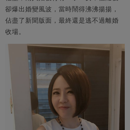
卻爆出婚變風波，當時鬧得沸沸揚揚，
佔盡了新聞版面，最終還是逃不過離婚
收場。