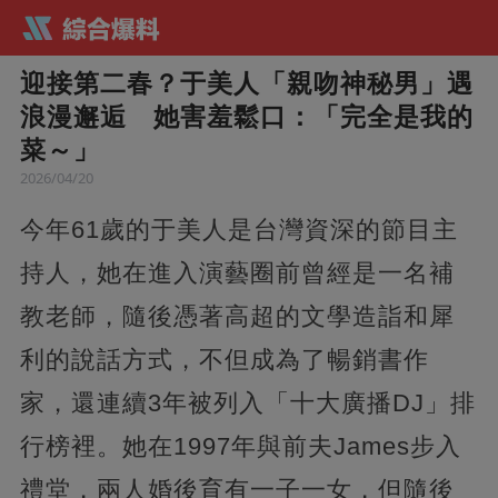
迎接第二春？于美人「親吻神秘男」遇
浪漫邂逅 她害羞鬆口：「完全是我的
菜～」
2026/04/20
今年61歲的于美人是台灣資深的節目主
持人，她在進入演藝圈前曾經是一名補
教老師，隨後憑著高超的文學造詣和犀
利的說話方式，不但成為了暢銷書作
家，還連續3年被列入「十大廣播DJ」排
行榜裡。她在1997年與前夫James步入
禮堂，兩人婚後育有一子一女，但隨後