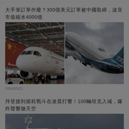
大手筆訂單作廢？300億美元訂單被中國取締，波音
市值縮水4000億
2024/05/21
拜登接到噩耗戰斗在凌晨打響！100輛坦克入城，爆
炸聲響徹天空