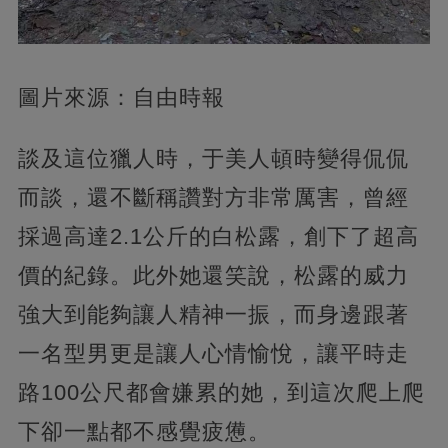
圖片來源：自由時報
談及這位獵人時，于美人頓時變得侃侃
而談，還不斷稱讚對方非常厲害，曾經
採過高達2.1公斤的白松露，創下了超高
價的紀錄。此外她還笑說，松露的威力
強大到能夠讓人精神一振，而身邊跟著
一名型男更是讓人心情愉悅，讓平時走
路100公尺都會嫌累的她，到這次爬上爬
下卻一點都不感覺疲憊。