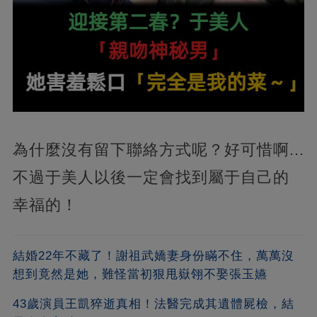
為什麼沒有留下聯絡方式呢？好可惜啊...
不過于美人以後一定會找到屬于自己的
幸福的！
結婚22年不藏了！謝祖武嬌妻身份瞞不住，萬萬沒
想到竟然是她，難怪當初狠甩嶽翎不娶張玉嬿
43歲演員王凱猝逝真相！法醫完成其遺體屍檢，結