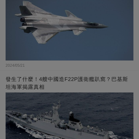
2024/05/21
發生了什麼！4艘中國造F22P護衛艦趴窩？巴基斯
坦海軍揭露真相