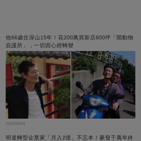
他66歲住深山15年！花200萬買新店800坪「開動物
庇護所」，一切因心經轉變
2025/09/24
明道轉型企業家「月入2億」不忘本！豪發千萬年終