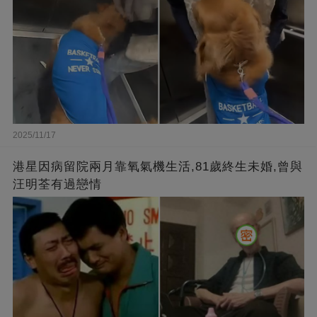
2025/11/17
港星因病留院兩月靠氧氣機生活,81歲終生未婚,曾與
汪明荃有過戀情