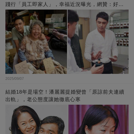
踐行「員工即家人」，幸福近況曝光，網贊：好老
闆的福報
2025/09/07
結婚18年是場空！潘麗麗提婚變曾「原諒前夫連續
出軌」，老公態度讓她徹底心寒