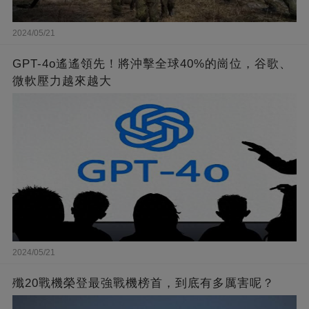
2024/05/21
GPT-4o遙遙領先！將沖擊全球40%的崗位，谷歌、
微軟壓力越來越大
2024/05/21
殲20戰機榮登最強戰機榜首，到底有多厲害呢？