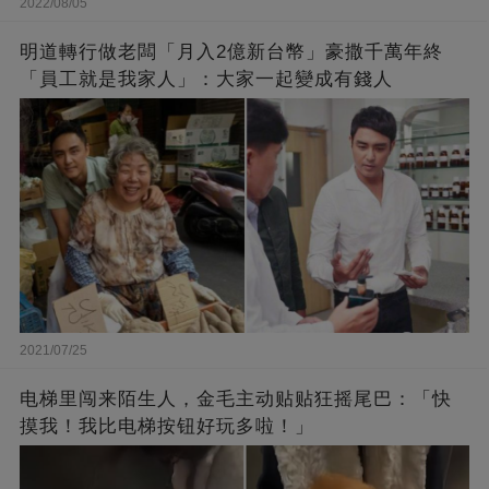
2022/08/05
明道轉行做老闆「月入2億新台幣」豪撒千萬年終
「員工就是我家人」：大家一起變成有錢人
2021/07/25
电梯里闯来陌生人，金毛主动贴贴狂摇尾巴：「快
摸我！我比电梯按钮好玩多啦！」