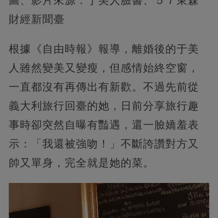
圖、影片來源：于美人臉書、５７東森
財經新聞臺
根據《自由時報》報導，離婚後的于美
人雖然變美又變瘦，但感情始終空窗，
一直都沒有再傳出有新歡。不過先前從
義大利旅行回臺的她，日前分享旅行趣
事時卻突然自曝有豔遇，還一臉嬌羞表
示：「我還被強吻！」不斷誇讚對方又
帥又單身，完全就是她的菜。