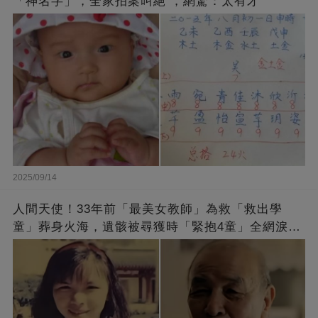
「神名字」，全家拍案叫絕 ，網驚：太有才
2025/09/14
人間天使！33年前「最美女教師」為救「救出學
童」葬身火海，遺骸被尋獲時「緊抱4童」全網淚
崩：真正的英雄不該被遺忘