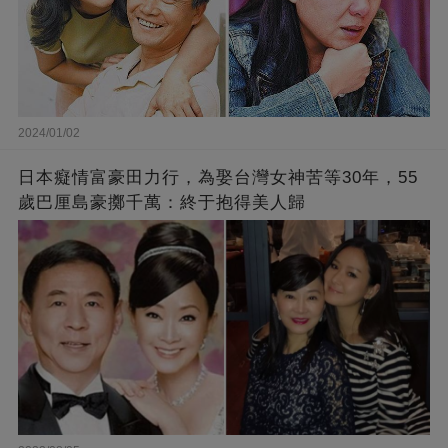
2024/01/02
日本癡情富豪田力行，為娶台灣女神苦等30年，55
歲巴厘島豪擲千萬：終于抱得美人歸