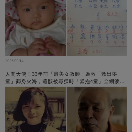
2025/09/14
人間天使！33年前「最美女教師」為救「救出學
童」葬身火海，遺骸被尋獲時「緊抱4童」全網淚
崩：真正的英雄不該被遺忘