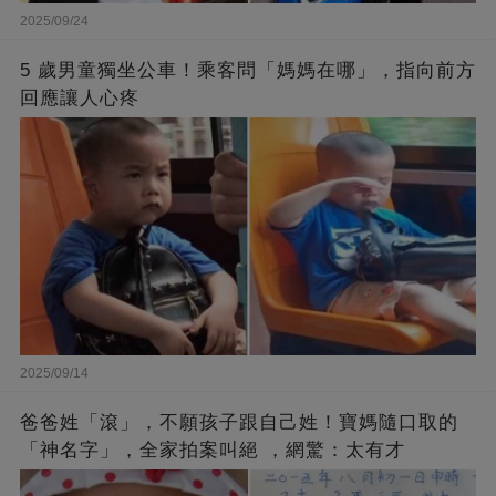
2025/09/24
5 歲男童獨坐公車！乘客問「媽媽在哪」，指向前方
回應讓人心疼
2025/09/14
爸爸姓「滾」，不願孩子跟自己姓！寶媽隨口取的
「神名字」，全家拍案叫絕 ，網驚：太有才