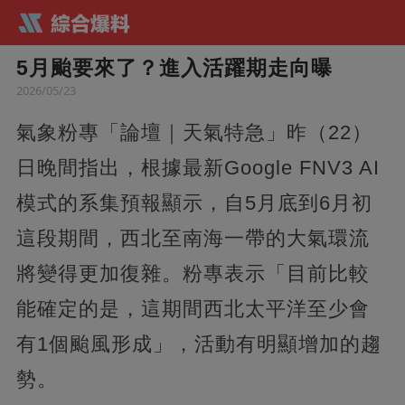
5月颱要來了？進入活躍期走向曝
2026/05/23
氣象粉專「論壇｜天氣特急」昨（22）
日晚間指出，根據最新Google FNV3 AI
模式的系集預報顯示，自5月底到6月初
這段期間，西北至南海一帶的大氣環流
將變得更加復雜。粉專表示「目前比較
能確定的是，這期間西北太平洋至少會
有1個颱風形成」，活動有明顯增加的趨
勢。