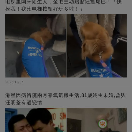
电梯里闯来陌生人，金毛主动贴贴狂摇尾巴：「快
摸我！我比电梯按钮好玩多啦！」
2025/11/17
港星因病留院兩月靠氧氣機生活,81歲終生未婚,曾與
汪明荃有過戀情