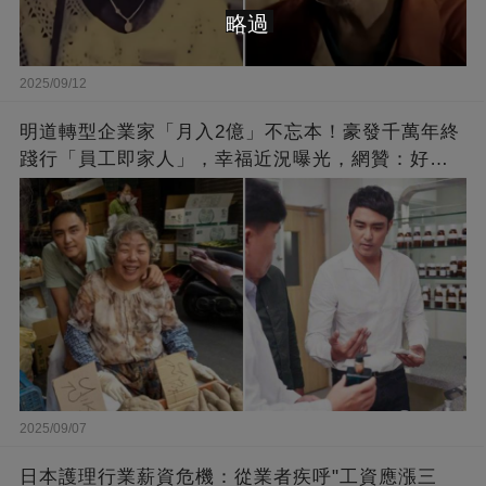
略過
2025/09/12
明道轉型企業家「月入2億」不忘本！豪發千萬年終
踐行「員工即家人」，幸福近況曝光，網贊：好老
闆的福報
2025/09/07
日本護理行業薪資危機：從業者疾呼"工資應漲三