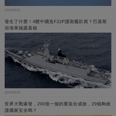
2024/05/21
發生了什麼！4艘中國造F22P護衛艦趴窩？巴基斯
坦海軍揭露真相
2024/05/21
世界大戰爆發，200億一個的重裝合成旅，29個夠維
護國家安全嗎？