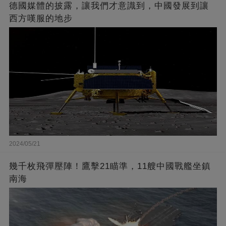
德國媒體的披露，讓我們才意識到，中國發展到讓
西方嘆服的地步
2024/05/21
幾千枚飛彈壓陣！鷹擊21瞄準，11艘中國戰艦坐鎮
南海