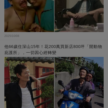
2025/10/08
他66歲住深山15年！花200萬買新店800坪「開動物
庇護所」，一切因心經轉變