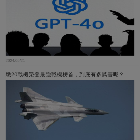
2024/05/21
殲20戰機榮登最強戰機榜首，到底有多厲害呢？