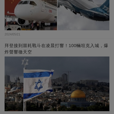
2024/05/21
拜登接到噩耗戰斗在凌晨打響！100輛坦克入城，爆
炸聲響徹天空