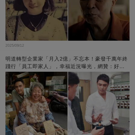
2025/09/12
明道轉型企業家「月入2億」不忘本！豪發千萬年終
踐行「員工即家人」，幸福近況曝光，網贊：好老
闆的福報