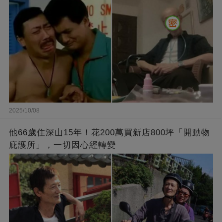
2025/10/08
他66歲住深山15年！花200萬買新店800坪「開動物
庇護所」，一切因心經轉變