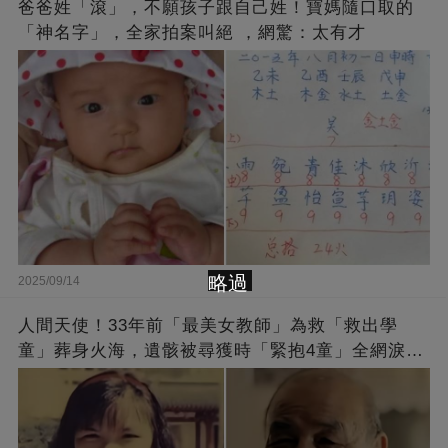
爸爸姓「滾」，不願孩子跟自己姓！寶媽隨口取的
「神名字」，全家拍案叫絕 ，網驚：太有才
略過
2025/09/14
人間天使！33年前「最美女教師」為救「救出學
童」葬身火海，遺骸被尋獲時「緊抱4童」全網淚
崩：真正的英雄不該被遺忘