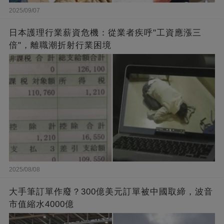
2025/09/07
日本護理行業薪資危機：從業者疾呼"工資應漲三
倍"，離職潮折射行業困境
2025/08/08
大手筆訂單作廢？300億美元訂單被中國取締，波音
市值縮水4000億