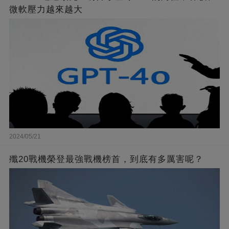
微軟壓力越來越大
2024/05/21
殲20戰機榮登最強戰機榜首，到底有多厲害呢？