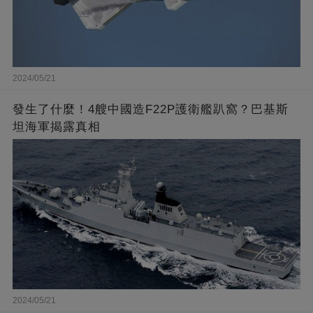
2024/05/21
發生了什麼！4艘中國造F22P護衛艦趴窩？巴基斯
坦海軍揭露真相
2024/05/21