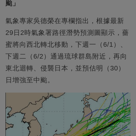
颱」
氣象專家吳德榮在專欄指出，根據最新
29日2時氣象署路徑潛勢預測圖顯示，薔
蜜將向西北轉北移動，下週一（6/1）、
下週二（6/2）通過琉球群島附近，再向
東北迴轉、侵襲日本，並預估明（30）
日增強至中颱。