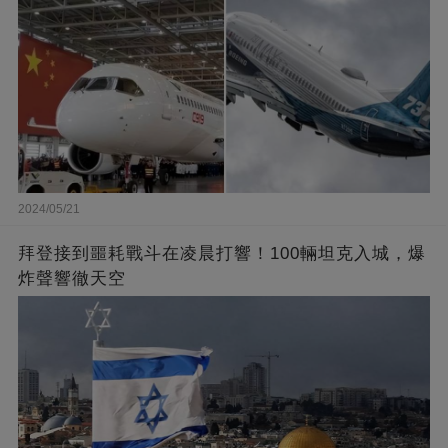
2024/05/21
拜登接到噩耗戰斗在凌晨打響！100輛坦克入城，爆
炸聲響徹天空