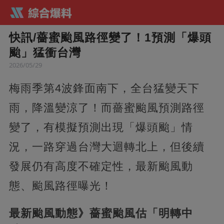
快訊/薔蜜颱風路徑變了！1預測「爆頭
颱」猛衝台灣
2026/05/29
梅雨季第4波鋒面南下，全台猛變天下
雨，降溫變涼了！而薔蜜颱風預測路徑
變了，有模擬預測出現「爆頭颱」情
況，一路穿過台灣大迴轉北上，但後續
發展仍有高度不確定性，最新颱風動
態、颱風路徑曝光！
最新颱風動態》薔蜜颱風估「明轉中