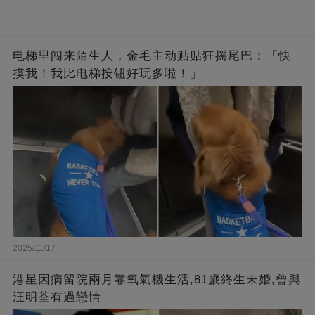
电梯里闯来陌生人，金毛主动贴贴狂摇尾巴：「快
摸我！我比电梯按钮好玩多啦！」
2025/11/17
港星因病留院兩月靠氧氣機生活,81歲終生未婚,曾與
汪明荃有過戀情