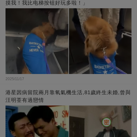
摸我！我比电梯按钮好玩多啦！」
2025/11/17
港星因病留院兩月靠氧氣機生活,81歲終生未婚,曾與
汪明荃有過戀情