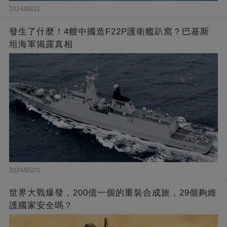
2024/05/21
發生了什麼！4艘中國造F22P護衛艦趴窩？巴基斯
坦海軍揭露真相
2024/05/21
世界大戰爆發，200億一個的重裝合成旅，29個夠維
護國家安全嗎？