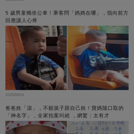
5 歲男童獨坐公車！乘客問「媽媽在哪」，指向前方
回應讓人心疼
2025/09/14
爸爸姓「滾」，不願孩子跟自己姓！寶媽隨口取的
「神名字」，全家拍案叫絕 ，網驚：太有才