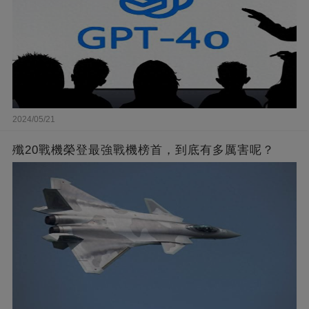
2024/05/21
殲20戰機榮登最強戰機榜首，到底有多厲害呢？