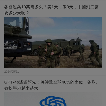
各國運兵10萬需多久？美1天，俄3天，中國到底需
要多少天呢？
2024/05/21
GPT-4o遙遙領先！將沖擊全球40%的崗位，谷歌、
微軟壓力越來越大