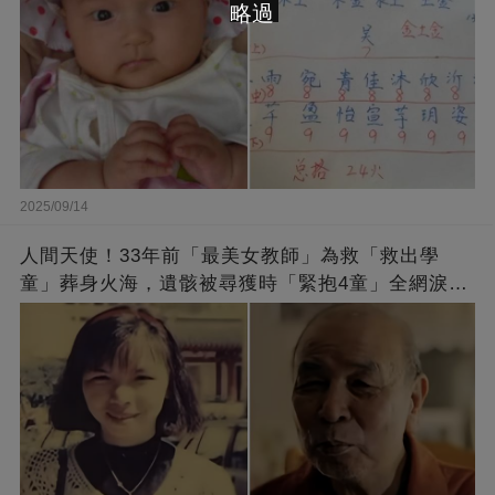
略過
2025/09/14
人間天使！33年前「最美女教師」為救「救出學
童」葬身火海，遺骸被尋獲時「緊抱4童」全網淚
崩：真正的英雄不該被遺忘