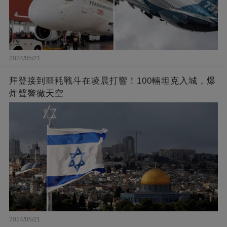
2024/05/21
拜登接到噩耗戰斗在凌晨打響！100輛坦克入城，爆
炸聲響徹天空
2024/05/21