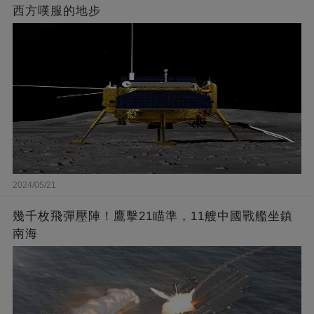
西方嘆服的地步
2024/05/21
幾千枚飛彈壓陣！鷹擊21瞄準，11艘中國戰艦坐鎮
南海