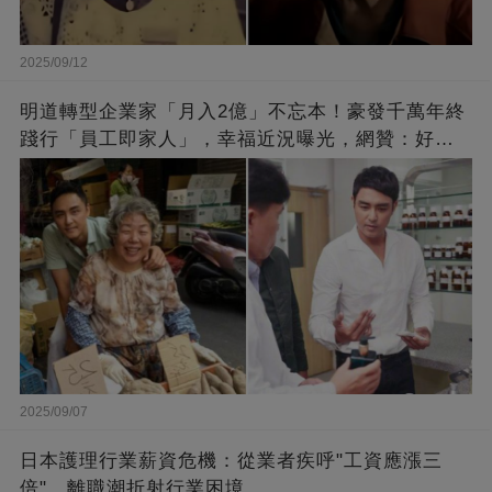
2025/09/12
明道轉型企業家「月入2億」不忘本！豪發千萬年終
踐行「員工即家人」，幸福近況曝光，網贊：好老
闆的福報
2025/09/07
日本護理行業薪資危機：從業者疾呼"工資應漲三
倍"，離職潮折射行業困境