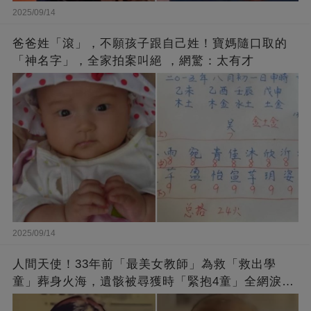
2025/09/14
爸爸姓「滾」，不願孩子跟自己姓！寶媽隨口取的
「神名字」，全家拍案叫絕 ，網驚：太有才
2025/09/14
人間天使！33年前「最美女教師」為救「救出學
童」葬身火海，遺骸被尋獲時「緊抱4童」全網淚
崩：真正的英雄不該被遺忘