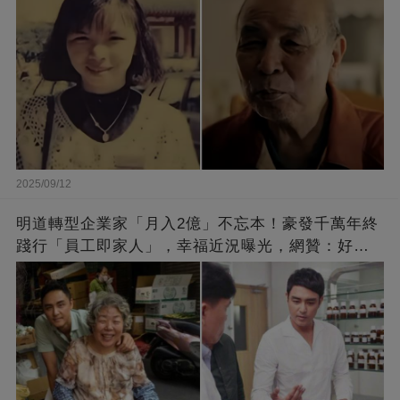
2025/09/12
明道轉型企業家「月入2億」不忘本！豪發千萬年終
踐行「員工即家人」，幸福近況曝光，網贊：好老
闆的福報