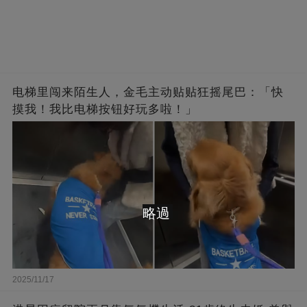
电梯里闯来陌生人，金毛主动贴贴狂摇尾巴：「快
摸我！我比电梯按钮好玩多啦！」
略過
2025/11/17