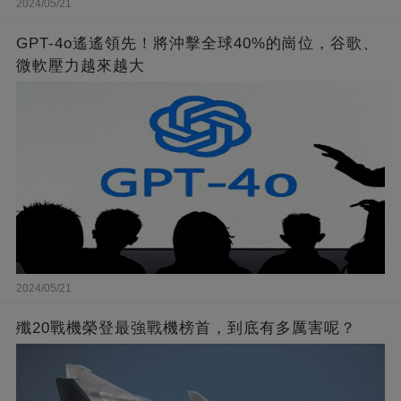
2024/05/21
GPT-4o遙遙領先！將沖擊全球40%的崗位，谷歌、
微軟壓力越來越大
2024/05/21
殲20戰機榮登最強戰機榜首，到底有多厲害呢？