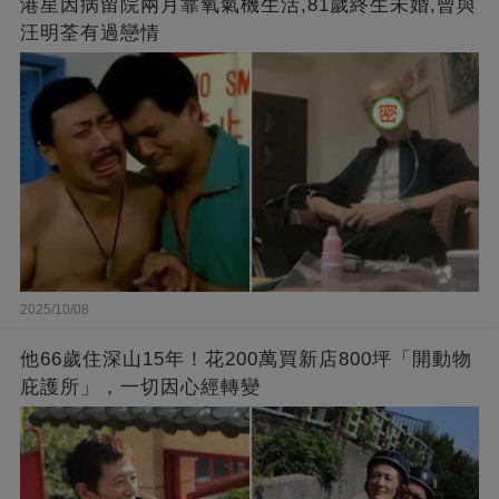
港星因病留院兩月靠氧氣機生活,81歲終生未婚,曾與
汪明荃有過戀情
2025/10/08
他66歲住深山15年！花200萬買新店800坪「開動物
庇護所」，一切因心經轉變