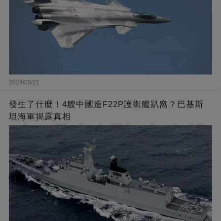
2024/05/21
發生了什麼！4艘中國造F22P護衛艦趴窩？巴基斯
坦海軍揭露真相