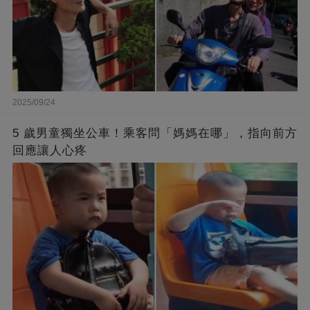
2025/09/24
5 歲男童獨坐公車！乘客問「媽媽在哪」，指向前方
回應讓人心疼