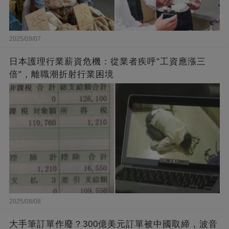
2025/09/07
日本護理行業薪資危機：從業者疾呼"工資應漲三
倍"，離職潮折射行業困境
2025/08/08
大手筆訂單作廢？300億美元訂單被中國取締，波音