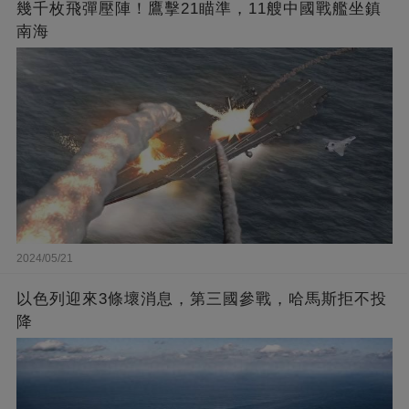
幾千枚飛彈壓陣！鷹擊21瞄準，11艘中國戰艦坐鎮
南海
2024/05/21
以色列迎來3條壞消息，第三國參戰，哈馬斯拒不投
降