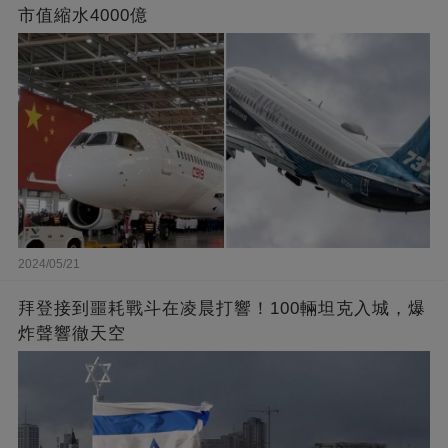
市值縮水4000億
2024/05/21
拜登接到噩耗戰斗在凌晨打響！100輛坦克入城，爆
炸聲響徹天空