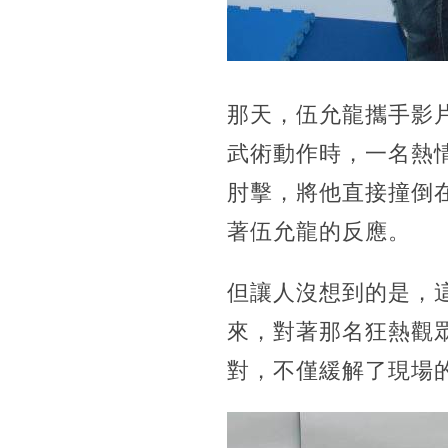
那天，伍允龍攜手影
武術動作時，一名熱
肘擊，將他直接撞倒
著伍允龍的反應。
但讓人沒想到的是，
來，對著那名狂熱觀
對，不僅緩解了現場