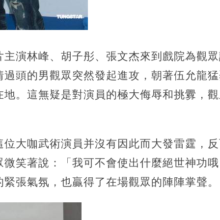
片主演林峰、胡子彤、張文杰來到戲院為觀眾
情過頭的男觀眾突然發起進攻，朝著伍允龍猛
在地。這無疑是對演員的極大侮辱和挑釁，觀
這位大咖武術演員并沒有因此而大發雷霆，反
眾微笑著說：「我可不會使出什麼絕世神功哦
的緊張氣氛，也贏得了在場觀眾的陣陣掌聲。