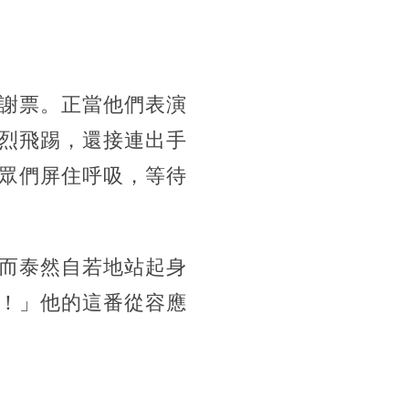
謝票。正當他們表演
烈飛踢，還接連出手
眾們屏住呼吸，等待
而泰然自若地站起身
！」他的這番從容應