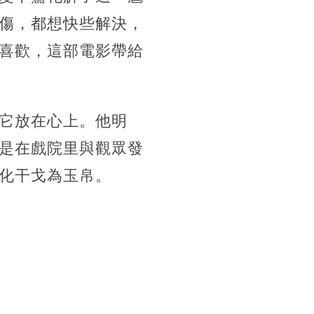
傷，都想快些解決，
喜歡，這部電影帶給
它放在心上。他明
是在戲院里與觀眾發
化干戈為玉帛。