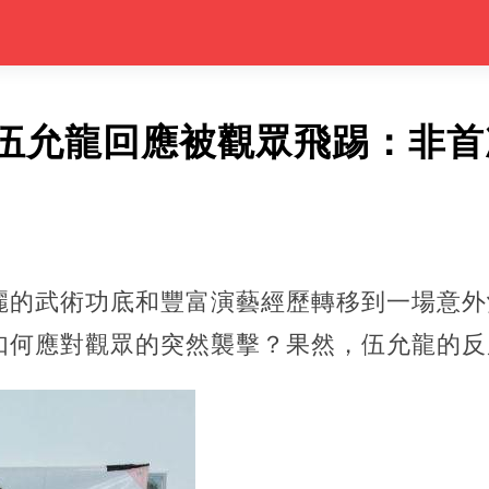
伍允龍回應被觀眾飛踢：非首
麗的武術功底和豐富演藝經歷轉移到一場意外
如何應對觀眾的突然襲擊？果然，伍允龍的反