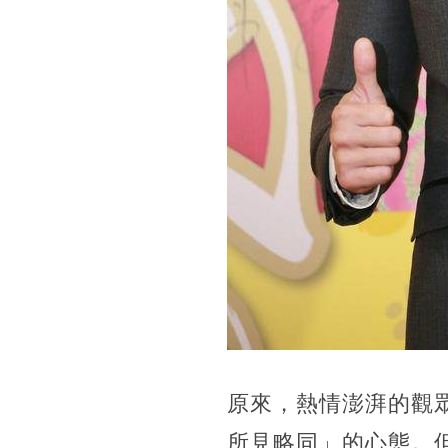
原來，熱情澎湃的觀
所見略同」的心態。