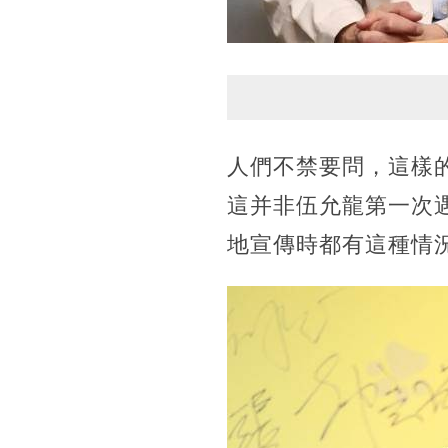
人們不禁要問，這樣
這并非伍允龍第一次
地宣傳時都有這種情