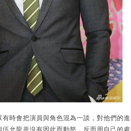
眾有時會把演員與角色混為一談，對他們的進
但伍允龍并沒有因此而動怒，反而用自己的處