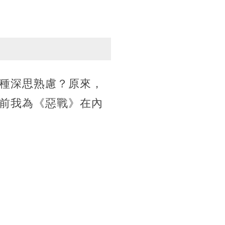
種深思熟慮？原來，
前我為《惡戰》在內