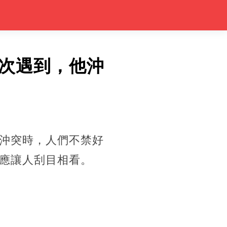
次遇到，他沖
沖突時，人們不禁好
應讓人刮目相看。