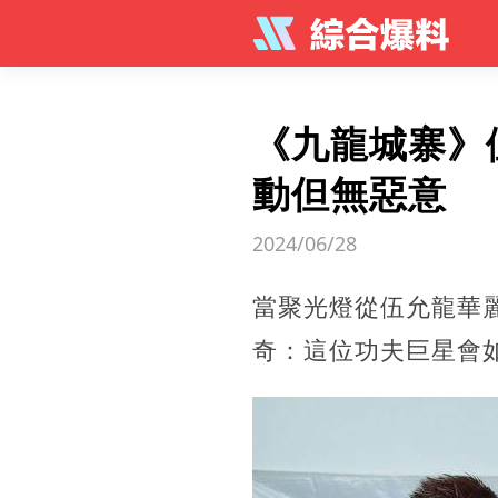
《九龍城寨》
動但無惡意
2024/06/28
當聚光燈從伍允龍華
奇：這位功夫巨星會