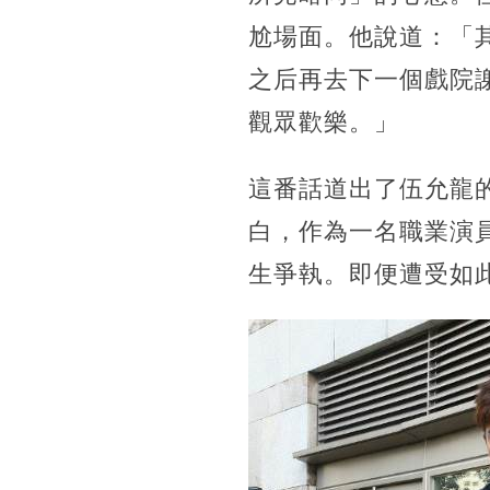
尬場面。他說道：「
之后再去下一個戲院
觀眾歡樂。」
這番話道出了伍允龍
白，作為一名職業演
生爭執。即便遭受如