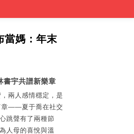
布當媽：年末
林書宇共譜新樂章
蜜，兩人感情穩定，是
篇章——夏于喬在社交
心跳聲有了兩種節
為人母的喜悅與溫