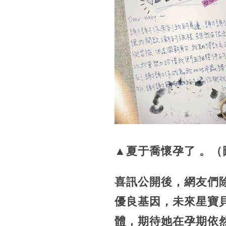
▲夏于喬懷孕了 。
喜訊公開後，網友們
優良基因，未來星寶
體，期待她在孕期依