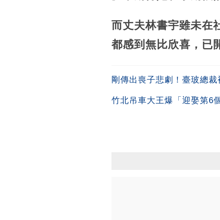
而丈夫林書宇雖未在
都感到無比欣喜，已
剛傳出喪子悲劇！臺玻總裁
竹北吊車大王爆「迎娶第6