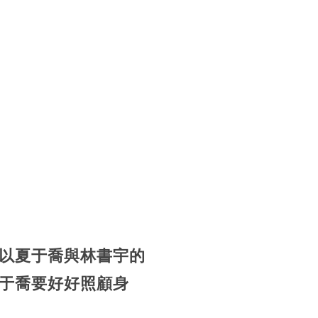
以夏于喬與林書宇的
于喬要好好照顧身