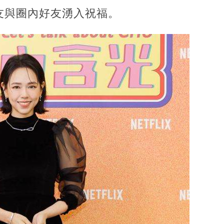
友與圈內好友湧入祝福。