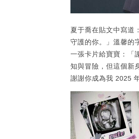
夏于喬在貼文中寫道
守護的你。」溫馨的
一張卡片給寶寶：「
知與冒險，但這個新
謝謝你成為我 202