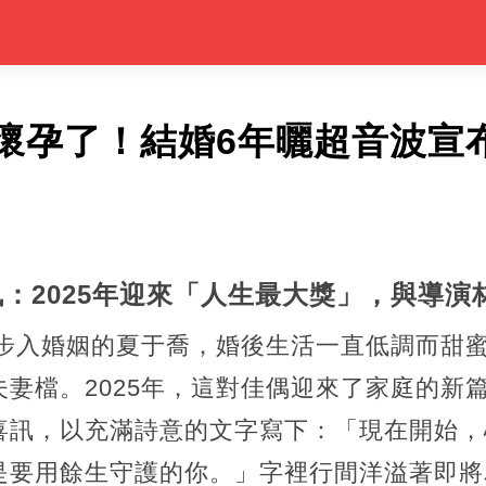
懷孕了！結婚6年曬超音波宣
：2025年迎來「人生最大獎」，與導演
宇步入婚姻的夏于喬，婚後生活一直低調而甜
妻檔。2025年，這對佳偶迎來了家庭的新
喜訊，以充滿詩意的文字寫下：「現在開始，
是要用餘生守護的你。」字裡行間洋溢著即將