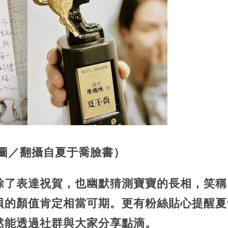
（圖／翻攝自夏于喬臉書）
除了表達祝賀，也幽默猜測寶寶的長相，笑稱
貝的顏值肯定相當可期。更有粉絲貼心提醒夏
然能透過社群與大家分享點滴。