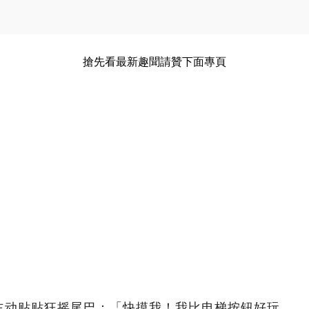
搶先看最新趣聞請贊下面專頁
主动贴贴狂摇尾巴：「快摸我！我比电梯按钮好玩