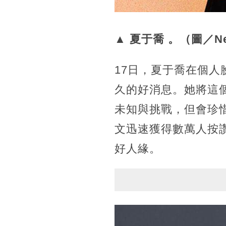
▲ 夏于喬 。（圖／Net
17日，夏于喬在個
久的好消息。她將這
未知與挑戰，但會珍惜
文迅速獲得數萬人按
好人緣。