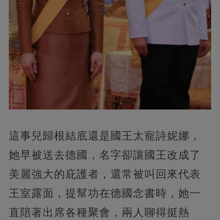
這事兒歸根結底還是國王太寵詩妮娜，
她早被送去德國，名字卻讓國王改成了
美麗強大的庇護者，還常被叫回來代表
王室露面，提幫功在德國念書時，她一
直陪著出席各種聚會，兩人聊得挺熱