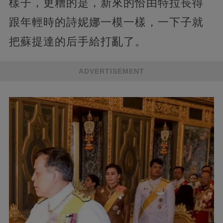
樣子，更糟的是，新來的恰由特拉長得
跟年輕時的詩妮娜一模一樣，一下子就
把蘇提達的后手給打亂了。
ADVERTISEMENT