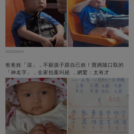
2025/09/14
爸爸姓「滾」，不願孩子跟自己姓！寶媽隨口取的
「神名字」，全家拍案叫絕 ，網驚：太有才