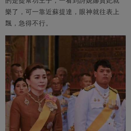
的是提幫功王子，一看到詩妮娜貴妃就
樂了，可一靠近蘇提達，眼神就往表上
飄，急得不行。