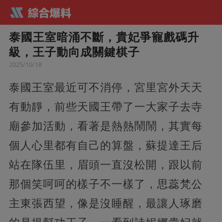
泰國王室暗涌不斷，貴妃爭寵戲碼升
級，王子動向成關鍵棋子
2025/10/18
泰國王室最近可不消停，宮里宮外天天
有動靜，前些天國王帶了一大家子去寺
廟參加活動，看著是熱熱鬧鬧，其實每
個人心里都有自己的算盤，蘇提達王后
站在隊伍里，眉頭一直沒松開，跟以前
那個笑呵呵的樣子不一樣了，思蕊梵公
主東張西望，像是沒睡醒，最讓人琢磨