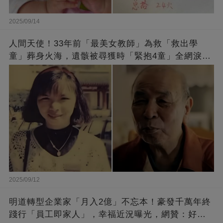
2025/09/14
人間天使！33年前「最美女教師」為救「救出學
童」葬身火海，遺骸被尋獲時「緊抱4童」全網淚
崩：真正的英雄不該被遺忘
2025/09/12
明道轉型企業家「月入2億」不忘本！豪發千萬年終
踐行「員工即家人」，幸福近況曝光，網贊：好老