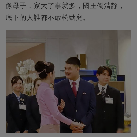
像母子，家大了事就多，國王倒清靜，
底下的人誰都不敢松勁兒。