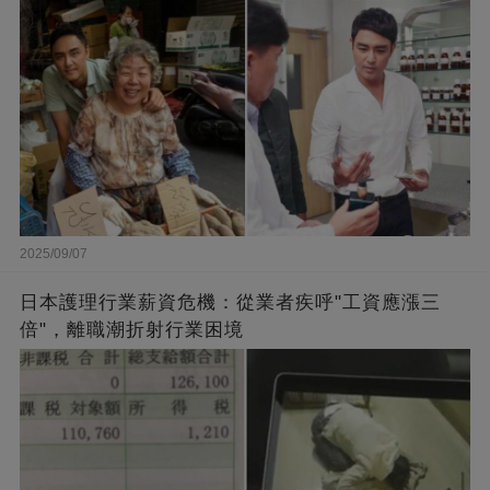
闆的福報
2025/09/07
日本護理行業薪資危機：從業者疾呼"工資應漲三
倍"，離職潮折射行業困境