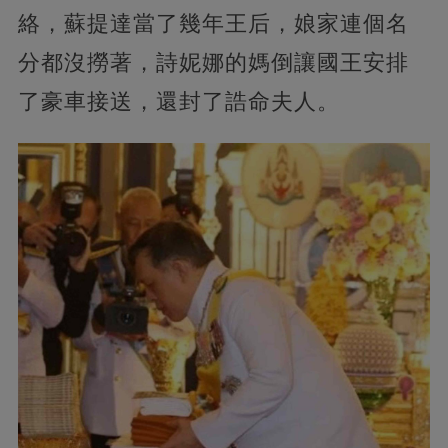
絡，蘇提達當了幾年王后，娘家連個名
分都沒撈著，詩妮娜的媽倒讓國王安排
了豪車接送，還封了誥命夫人。