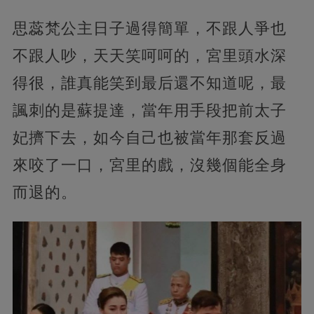
思蕊梵公主日子過得簡單，不跟人爭也
不跟人吵，天天笑呵呵的，宮里頭水深
得很，誰真能笑到最后還不知道呢，最
諷刺的是蘇提達，當年用手段把前太子
妃擠下去，如今自己也被當年那套反過
來咬了一口，宮里的戲，沒幾個能全身
而退的。