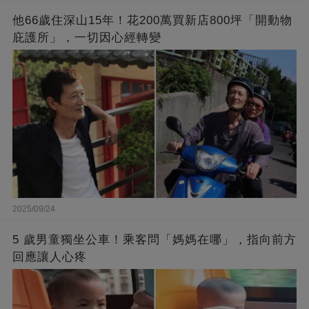
他66歲住深山15年！花200萬買新店800坪「開動物
庇護所」，一切因心經轉變
2025/09/24
5 歲男童獨坐公車！乘客問「媽媽在哪」，指向前方
回應讓人心疼