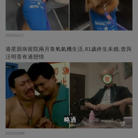
2025/11/17
港星因病留院兩月靠氧氣機生活,81歲終生未婚,曾與
汪明荃有過戀情
略過
2025/10/08