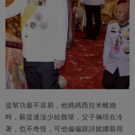
提幫功最不容易，他媽媽西拉米離婚
時，蘇提達沒少給難堪，父子倆現在冷
著，也不奇怪，可他偏偏跟詩妮娜親得