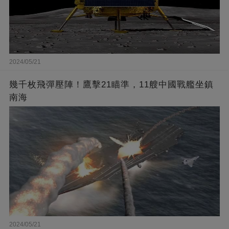
2024/05/21
幾千枚飛彈壓陣！鷹擊21瞄準，11艘中國戰艦坐鎮
南海
2024/05/21