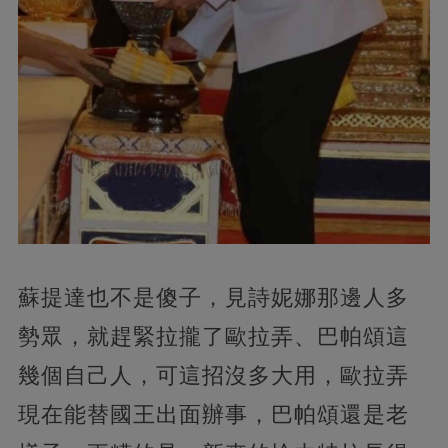
蘇提達也不是傻子，見詩妮娜那邊人多
勢眾，就趕緊拉攏了歐拉弄、巴帕頌這
幾個自己人，可這招沒多大用，歐拉弄
現在能替國王出面辦事，巴帕頌還是老