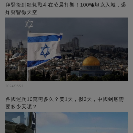
拜登接到噩耗戰斗在凌晨打響！100輛坦克入城，爆
炸聲響徹天空
2024/05/21
各國運兵10萬需多久？美1天，俄3天，中國到底需
要多少天呢？