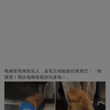
电梯里闯来陌生人，金毛主动贴贴狂摇尾巴：「快
摸我！我比电梯按钮好玩多啦！」