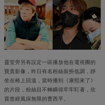
靈堂旁另有設定一區播放他在電視圈的
寶貴影像，昨日有名粉絲裝扮低調，靜
坐在椅上回溫，當時播到《康熙來了》
的片段，粉絲目不轉瞬得牢牢盯著，欣
賞曾經風採無限的曹西平。