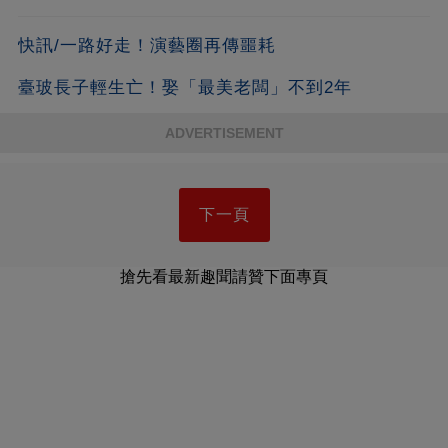
快訊/一路好走！演藝圈再傳噩耗
臺玻長子輕生亡！娶「最美老闆」不到2年
ADVERTISEMENT
下一頁
搶先看最新趣聞請贊下面專頁