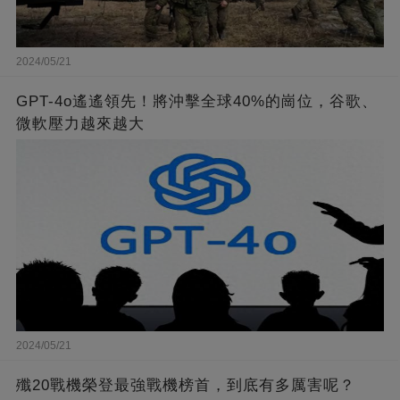
2024/05/21
GPT-4o遙遙領先！將沖擊全球40%的崗位，谷歌、
微軟壓力越來越大
2024/05/21
殲20戰機榮登最強戰機榜首，到底有多厲害呢？