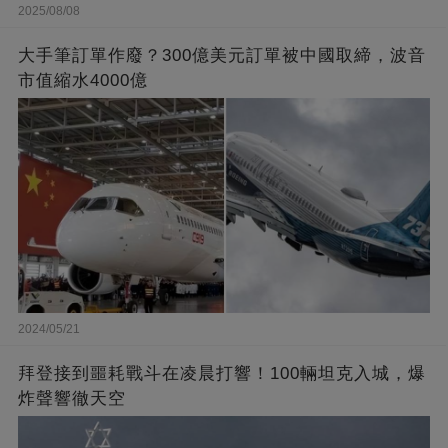
2025/08/08
大手筆訂單作廢？300億美元訂單被中國取締，波音
市值縮水4000億
2024/05/21
拜登接到噩耗戰斗在凌晨打響！100輛坦克入城，爆
炸聲響徹天空