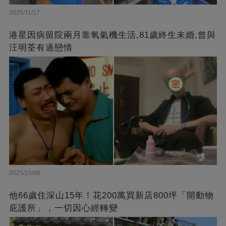
2025/11/17
港星因病留院兩月靠氧氣機生活,81歲終生未婚,曾與
汪明荃有過戀情
2025/10/08
他66歲住深山15年！花200萬買新店800坪「開動物
庇護所」，一切因心經轉變