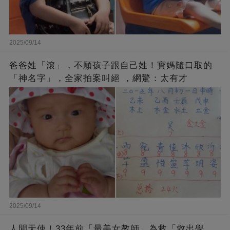
2025/09/14
爸爸姓「滾」，不願孩子跟自己姓！寶媽隨口取的
「神名字」，全家拍案叫絕 ，網驚：太有才
2025/09/14
人間天使！33年前「最美女教師」為救「救出學