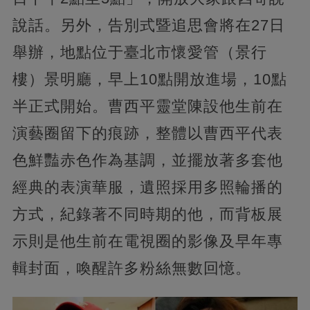
說話。另外，告別式暨追思會將在27日
舉辦，地點位于臺北市懷愛管（景行
樓）景明廳，早上10點開放進場，10點
半正式開始。曹西平靈堂陳設他生前在
演藝圈留下的痕跡，整體以曹西平代表
色鮮豔赤色作為基調，並擺放著多套他
經典的表演華服，遺照採用多照輪播的
方式，紀錄著不同時期的他，而背板展
示則是他生前在電視圈的影像及早年專
輯封面，喚醒許多粉絲無數回憶。