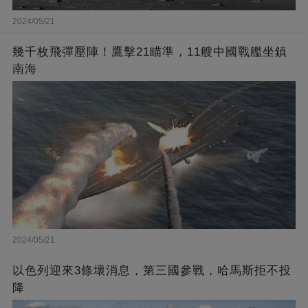
2024/05/21
幾千枚飛彈壓陣！鷹擊21瞄準，11艘中國戰艦坐鎮
南海
2024/05/21
以色列迎來3條壞消息，第三國參戰，哈馬斯拒不投
降