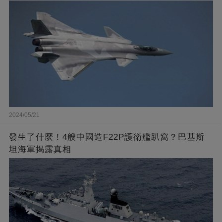
2024/05/21
發生了什麼！4艘中國造F22P護衛艦趴窩？巴基斯
坦海軍揭露真相