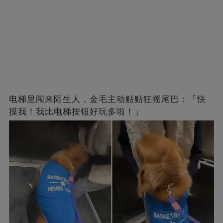
电梯里闯来陌生人，金毛主动贴贴狂摇尾巴：「快
摸我！我比电梯按钮好玩多啦！」