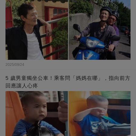
2025/09/24
5 歲男童獨坐公車！乘客問「媽媽在哪」，指向前方
回應讓人心疼