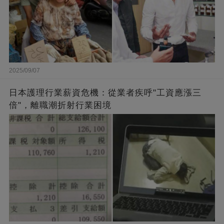
2025/09/07
日本護理行業薪資危機：從業者疾呼"工資應漲三
倍"，離職潮折射行業困境