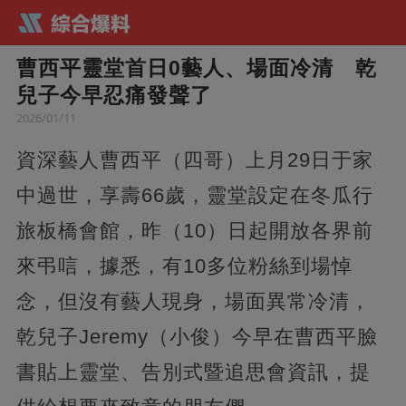
曹西平靈堂首日0藝人、場面冷清 乾
兒子今早忍痛發聲了
2026/01/11
資深藝人曹西平（四哥）上月29日于家
中過世，享壽66歲，靈堂設定在冬瓜行
旅板橋會館，昨（10）日起開放各界前
來弔唁，據悉，有10多位粉絲到場悼
念，但沒有藝人現身，場面異常冷清，
乾兒子Jeremy（小俊）今早在曹西平臉
書貼上靈堂、告別式暨追思會資訊，提