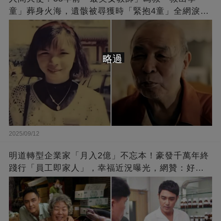
童」葬身火海，遺骸被尋獲時「緊抱4童」全網淚
崩：真正的英雄不該被遺忘
略過
2025/09/12
明道轉型企業家「月入2億」不忘本！豪發千萬年終
踐行「員工即家人」，幸福近況曝光，網贊：好老
闆的福報