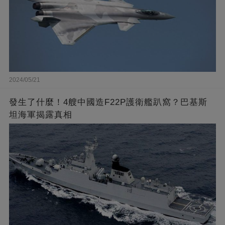
2024/05/21
發生了什麼！4艘中國造F22P護衛艦趴窩？巴基斯
坦海軍揭露真相