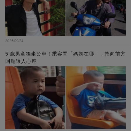
2025/09/24
5 歲男童獨坐公車！乘客問「媽媽在哪」，指向前方
回應讓人心疼