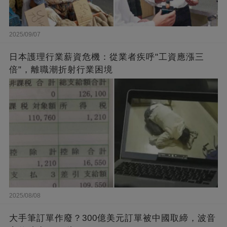
2025/09/07
日本護理行業薪資危機：從業者疾呼"工資應漲三
倍"，離職潮折射行業困境
2025/08/08
大手筆訂單作廢？300億美元訂單被中國取締，波音