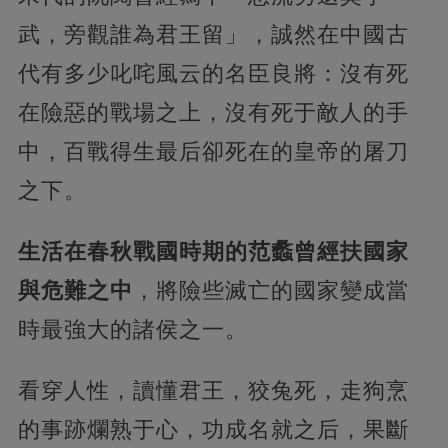
武，旁觀誰為君王留」，誠然在中國古
代有多少叱咤風云的名臣良將：沒有死
在險惡的戰場之上，沒有死于敵人的手
中，百戰得生最后卻死在的皇帝的屠刀
之下。
生活在春秋戰國時期的范蠡曾經扶國家
與危難之中
，將險些滅亡的國家變成當
時最強大的諸侯之一。
看穿人性，讀懂君王，狡兔死，走狗烹
的事跡爛熟于心，功成名就之后，果斷