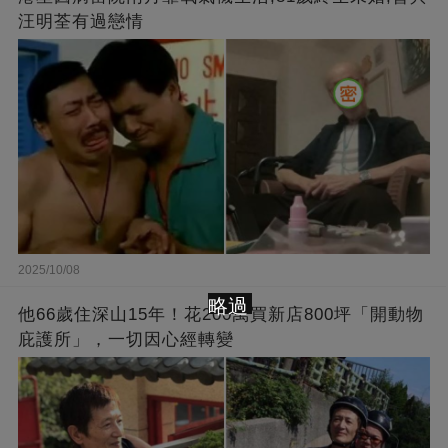
汪明荃有過戀情
2025/10/08
略過
他66歲住深山15年！花200萬買新店800坪「開動物
庇護所」，一切因心經轉變