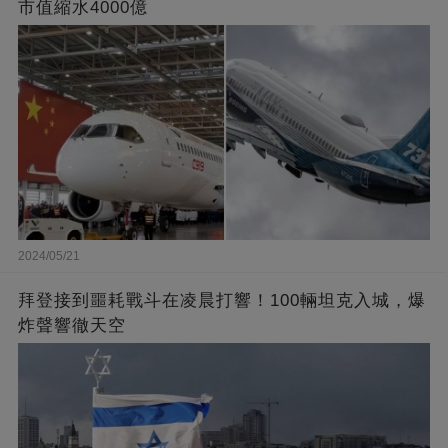
市值縮水4000億
2024/05/21
拜登接到噩耗戰斗在凌晨打響！100輛坦克入城，爆
炸聲響徹天空