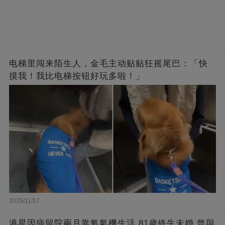
电梯里闯来陌生人，金毛主动贴贴狂摇尾巴：「快
摸我！我比电梯按钮好玩多啦！」
2025/11/17
港星因病留院兩月靠氧氣機生活,81歲終生未婚,曾與