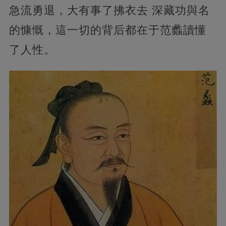
急流勇退，大有事了拂衣去 深藏功與名
的慷慨，這一切的背后都在于范蠡讀懂
了人性。