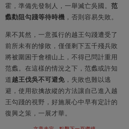
霍，準備先發制人，一舉滅亡吳國。
范
蠡勸阻勾踐等待時機
，否則容易失敗。
果不其然，一意孤行的越王勾踐遭受了
前所未有的慘敗，僅僅剩下五千殘兵敗
將被圍困于會稽山上，不得已問計重用
范蠡。在這樣的情況之下，范蠡或許知
道
越王伐吳不可避免
，失敗也難以逃
避，使用欲擒故縱的方法讓自己進入越
王勾踐的視野，好施展心中早有定計的
復興之策，一展才華。
文章未完，點擊下一頁繼續