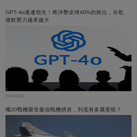
GPT-4o遙遙領先！將沖擊全球40%的崗位，谷歌、
微軟壓力越來越大
2024/05/21
殲20戰機榮登最強戰機榜首，到底有多厲害呢？