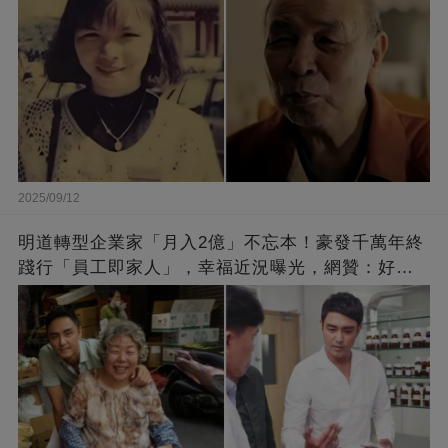
2025/09/12
明道轉型企業家「月入2億」不忘本！豪發千萬年終
踐行「員工即家人」，幸福近況曝光，網贊：好老
闆的福報