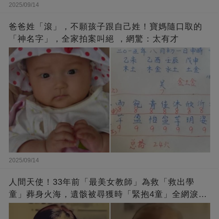
2025/09/14
爸爸姓「滾」，不願孩子跟自己姓！寶媽隨口取的
「神名字」，全家拍案叫絕 ，網驚：太有才
2025/09/14
人間天使！33年前「最美女教師」為救「救出學
童」葬身火海，遺骸被尋獲時「緊抱4童」全網淚
崩：真正的英雄不該被遺忘