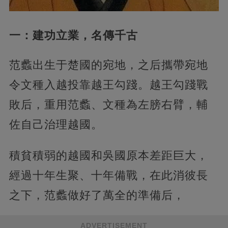
一：建功立業，名傳千古
范蠡出生于楚國的宛地，之后攜帶宛地
令文種入越投靠越王勾踐。越王勾踐戰
敗后，重用范蠡、文種為左膀右臂，輔
佐自己治理越國。
積貧積弱的越國和吳國原本差距巨大，
經過十年生聚、十年備戰，在此消彼長
之下，范蠡做好了萬全的準備后，
ADVERTISEMENT