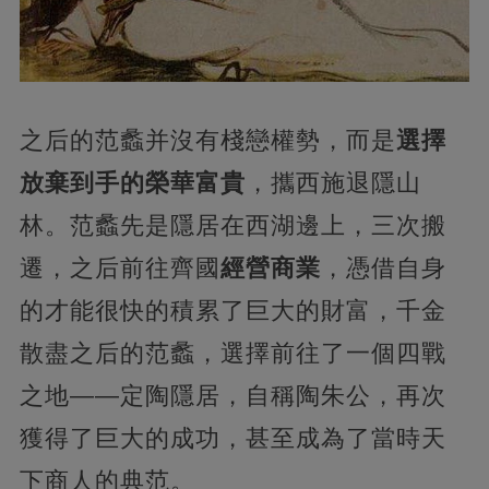
之后的范蠡并沒有棧戀權勢，而是
選擇
放棄到手的榮華富貴
，攜西施退隱山
林。范蠡先是隱居在西湖邊上，三次搬
遷，之后前往齊國
經營商業
，憑借自身
的才能很快的積累了巨大的財富，千金
散盡之后的范蠡，選擇前往了一個四戰
之地——定陶隱居，自稱陶朱公，再次
獲得了巨大的成功，甚至成為了當時天
下商人的典范。