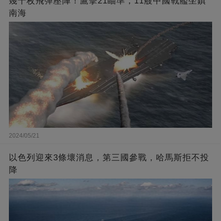
幾千枚飛彈壓陣！鷹擊21瞄準，11艘中國戰艦坐鎮
南海
2024/05/21
以色列迎來3條壞消息，第三國參戰，哈馬斯拒不投
降